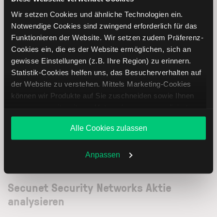
Wir setzen Cookies und ähnliche Technologien ein.
Notwendige Cookies sind zwingend erforderlich für das
Funktionieren der Website. Wir setzen zudem Präferenz-
Cookies ein, die es der Website ermöglichen, sich an
gewisse Einstellungen (z.B. Ihre Region) zu erinnern.
Statistik-Cookies helfen uns, das Besucherverhalten auf
der Website zu verstehen. Mittels Marketing-Cookies
können wir Produkte auf Sie zuschneiden sowie Ihnen
zusammen mit weiteren Unternehmen personalisierte
Angebote unterbreiten. Sie entscheiden, welche Cookies
Alle Cookies zulassen
Sie zulassen oder ablehnen. Ihre Entscheidung können
Sie jederzeit in den
Cookie-Einstellungen
ändern.
Weitere Infos auch in unserer
Datenschutzerklärung
.
Anpassen
Secunet Security Networks Aktie
analysieren