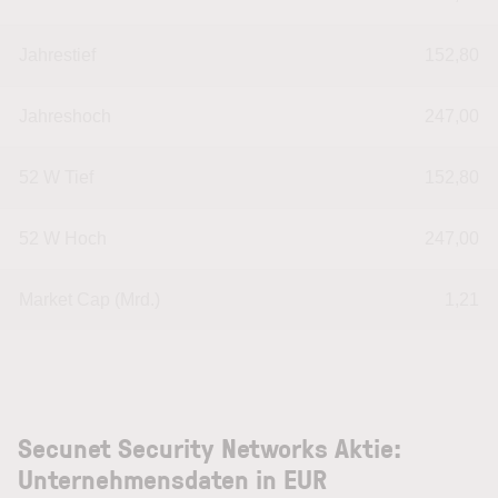
Jahrestief
152,80
Jahreshoch
247,00
52 W Tief
152,80
52 W Hoch
247,00
Market Cap (Mrd.)
1,21
Secunet Security Networks Aktie:
Unternehmensdaten in EUR