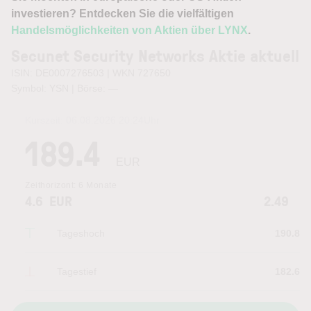
investieren? Entdecken Sie die vielfältigen
Handelsmöglichkeiten von Aktien über LYNX
.
Secunet Security Networks Aktie aktuell
ISIN: DE0007276503 | WKN 727650
Symbol: YSN | Börse:
—
Kurszeit:
06.08.2026 20:24
Uhr
189.4
EUR
Zeithorizont:
6 Monate
4.6
EUR
2.49
Tageshoch
190.8
Tagestief
182.6