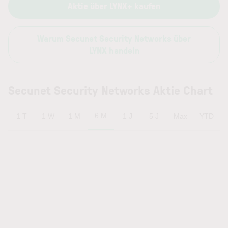
Aktie über LYNX+ kaufen
Warum Secunet Security Networks über
LYNX handeln
Secunet Security Networks Aktie Chart
6 M
1 T
1 W
1 M
1 J
5 J
Max
YTD