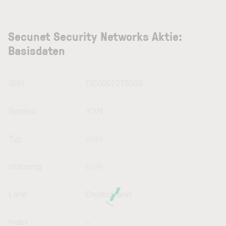
Secunet Security Networks Aktie:
Basisdaten
ISIN
DE0007276503
Symbol
YSN
Typ
Aktie
Währung
EUR
Land
Deutschland
Index
--