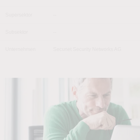
Supersektor
--
Subsektor
--
Unternehmen
Secunet Security Networks AG