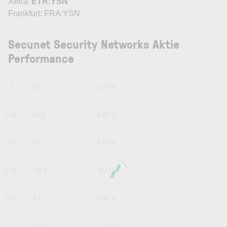
Xetra:
ETR:YSN
Frankfurt: FRA:YSN
Secunet Security Networks Aktie
Performance
1 T
4.6
2.49 %
1 W
15.4
8.85 %
1 M
8.4
4.64 %
6 M
-18.1
-8.72 %
YTD
4.4
2.38 %
1 J
-30.1
-13.71 %