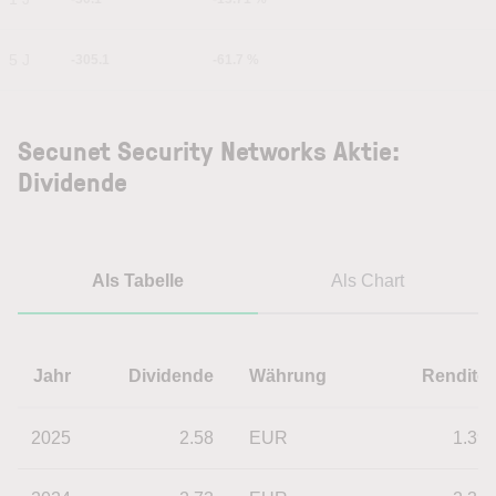
5 J
-305.1
-61.7 %
Secunet Security Networks Aktie:
Dividende
Als Tabelle
Als Chart
Jahr
Dividende
Währung
Rendite
2025
2.58
EUR
1.39