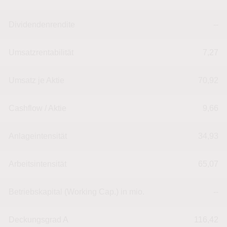
Dividendenrendite
--
Umsatzrentabilität
7,27
Umsatz je Aktie
70,92
Cashflow / Aktie
9,66
Anlageintensität
34,93
Arbeitsintensität
65,07
Betriebskapital (Working Cap.) in mio.
--
Deckungsgrad A
116,42