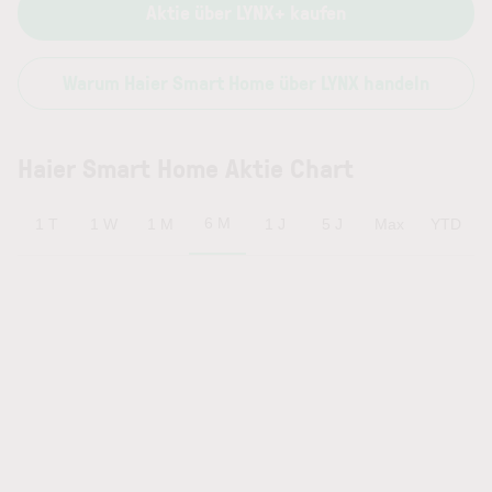
Aktie über LYNX+ kaufen
Warum Haier Smart Home über LYNX handeln
Haier Smart Home Aktie Chart
6 M
1 T
1 W
1 M
1 J
5 J
Max
YTD