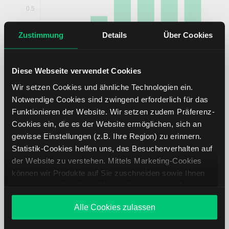
Zustimmung
Details
Über Cookies
Diese Webseite verwendet Cookies
Wir setzen Cookies und ähnliche Technologien ein.
Notwendige Cookies sind zwingend erforderlich für das
Funktionieren der Website. Wir setzen zudem Präferenz-
Cookies ein, die es der Website ermöglichen, sich an
gewisse Einstellungen (z.B. Ihre Region) zu erinnern.
Haier Smart Home Aktie analysieren
Statistik-Cookies helfen uns, das Besucherverhalten auf
der Website zu verstehen. Mittels Marketing-Cookies
Lernen Sie mit LYNX, wie Sie den Kursverlauf der Haier
können wir Produkte auf Sie zuschneiden sowie Ihnen
Smart Home Aktie mithilfe technischer Analyse besser
zusammen mit weiteren Unternehmen personalisierte
einordnen, relevante Fundamentaldaten interpretieren und
Angebote unterbreiten. Sie entscheiden, welche Cookies
frühzeitig potenzielle Trendveränderungen erkennen. So
Alle Cookies zulassen
Sie zulassen oder ablehnen. Ihre Entscheidung können
können Sie fundierte Handelsentscheidungen treffen. Jetzt
Sie jederzeit in den
Cookie-Einstellungen
ändern.
den Bereich Trading entdecken.