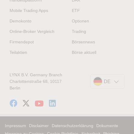
Handelsplattform
DAX
Mobile Trading Apps
ETF
Demokonto
Optionen
Online-Broker Vergleich
Trading
Firmendepot
Börsennews
Teilaktien
Börse aktuell
LYNX B.V. Germany Branch
Charlottenstraße 68, 10117
DE
Berlin
Impressum
Disclaimer
Datenschutzerklärung
Dokumente
Hinweise zu Cookies
Cookie Richtlinie
Sicherheit
Phishing