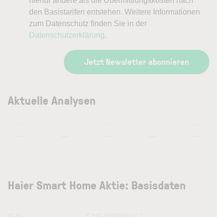
hierfür andere als die Übermittlungskosten nach
den Basistarifen entstehen. Weitere Informationen
zum Datenschutz finden Sie in der
Datenschutzerklärung
.
Jetzt Newsletter abonnieren
Aktuelle Analysen
—
—
—
—
—
—
—
—
—
—
Haier Smart Home Aktie: Basisdaten
ISIN
CNE1000031C1