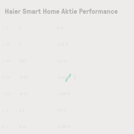
Haier Smart Home Aktie Performance
1 T
0
0 %
1 W
0
0.11 %
1 M
0.02
1.2 %
6 M
-0.19
-9.47 %
YTD
-0.16
-7.69 %
1 J
0.1
5.9 %
5 J
0.19
11.38 %