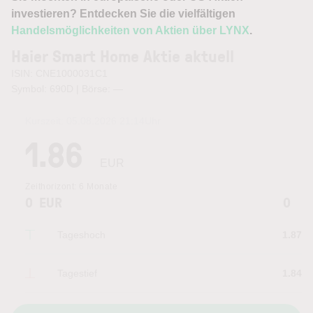
investieren? Entdecken Sie die vielfältigen
Handelsmöglichkeiten von Aktien über LYNX
.
Haier Smart Home Aktie aktuell
ISIN: CNE1000031C1
Symbol: 690D | Börse:
—
Kurszeit:
05.08.2026 21:14
Uhr
1.86
EUR
Zeithorizont:
6 Monate
0
EUR
0
Tageshoch
1.87
Tagestief
1.84