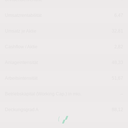
Umsatzrentabilität
6,47
Umsatz je Aktie
32,81
Cashflow / Aktie
2,82
Anlageintensität
48,33
Arbeitsintensität
51,67
Betriebskapital (Working Cap.) in mio.
--
Deckungsgrad A
88,12