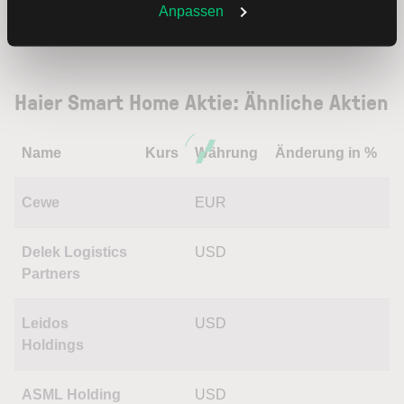
Weitere Infos auch in unserer
Datenschutzerklärung
.
Anpassen
Trading
Haier Smart Home Aktie: Ähnliche Aktien
Name
Kurs
Währung
Änderung in %
Cewe
EUR
Delek Logistics
USD
Partners
Leidos
USD
Holdings
ASML Holding
USD