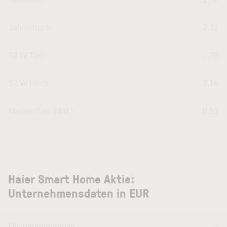
Jahreshoch
2,11
52 W Tief
1,70
52 W Hoch
2,16
Market Cap (Mrd.)
0,51
Haier Smart Home Aktie:
Unternehmensdaten in EUR
Dividendenrendite
--