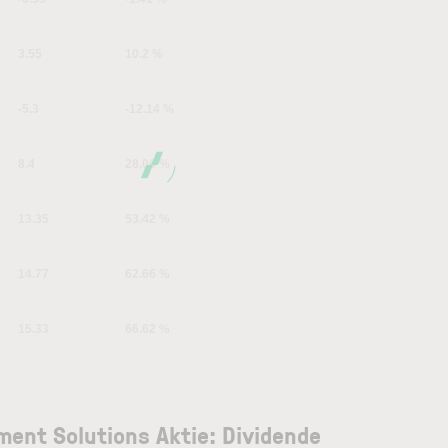
3.55
10.2 %
-5.3
-12.14 %
8.4
28.06 %
13.35
53.42 %
14.77
62.66 %
15.33
66.62 %
ment Solutions Aktie: Dividende