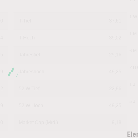
1 W
00
T-Tief
37,61
1 M
34
T-Hoch
39,02
6 M
55
Jahrestief
25,16
YTD
69
Jahreshoch
49,25
1 J
02
52 W Tief
22,86
5 J
89
52 W Hoch
49,25
00
Market Cap (Mrd.)
9,18
Ele