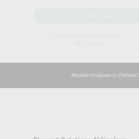
Aktie über LYNX+ kaufen
Warum Element Solutions über
LYNX handeln
Aktuelle Analysen zu Element