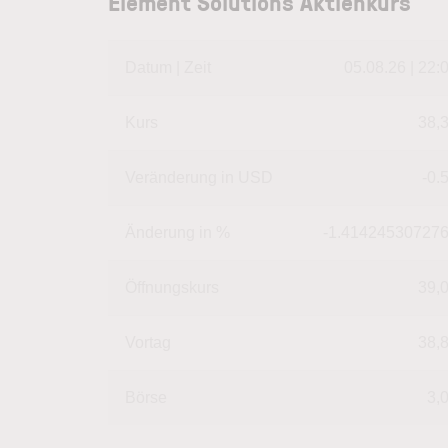
Element Solutions Aktienkurs
Datum | Zeit
05.08.26 | 22:
Kurs
38,
Veränderung in USD
-0.
Änderung in %
-1.41424530727
Öffnungskurs
39,
Vortag
38,
Börse
3,