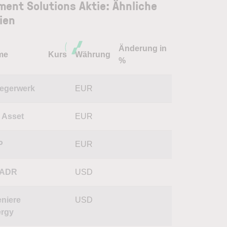
ment Solutions Aktie: Ähnliche
ien
Änderung in
me
Kurs
Währung
%
egerwerk
EUR
 Asset
EUR
P
EUR
 ADR
USD
niere
USD
rgy