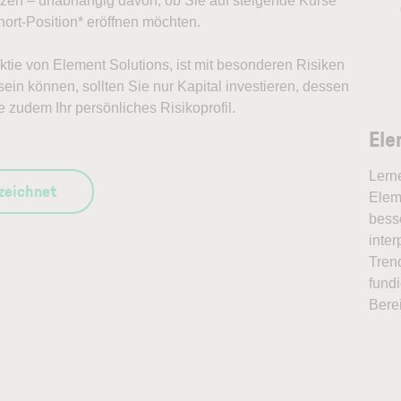
ützen – unabhängig davon, ob Sie auf steigende Kurse
ort-Position* eröffnen möchten.
Aktie von Element Solutions, ist mit besonderen Risiken
ein können, sollten Sie nur Kapital investieren, dessen
e zudem Ihr persönliches Risikoprofil.
Ele
Lern
szeichnet
Eleme
bess
inter
Tren
fundi
Bere