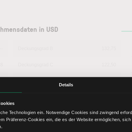
nehmensdaten in USD
--
Deckungsgrad B
132,75
48
Deckungsgrad C
122,50
54
Return on Investment
3,74
Details
20
Eigenkapitalquote
52,72
Cookies
che Technologien ein. Notwendige Cookies sind zwingend erforde
98
Fremdkapitalquote
47,28
em Präferenz-Cookies ein, die es der Website ermöglichen, sich
n.
02
Liquidität 1. Grades
145,73