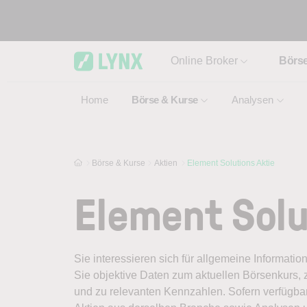
Skip to main content
Online Broker
Börs
Home
Börse & Kurse
Analysen
Börse & Kurse
Aktien
Element Solutions Aktie
Element Solu
Sie interessieren sich für allgemeine Informatio
Sie objektive Daten zum aktuellen Börsenkurs, 
und zu relevanten Kennzahlen. Sofern verfügbar