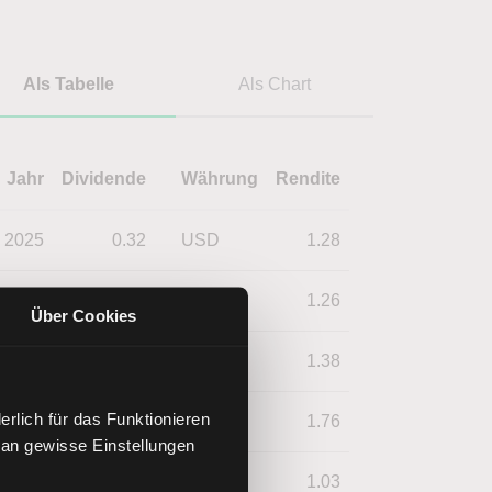
Als Tabelle
Als Chart
Jahr
Dividende
Währung
Rendite
2025
0.32
USD
1.28
2024
0.32
USD
1.26
Über Cookies
2023
0.32
USD
1.38
rlich für das Funktionieren
2022
0.32
USD
1.76
 an gewisse Einstellungen
2021
0.25
USD
1.03