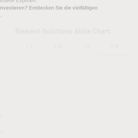
nserer Experten.
nvestieren? Entdecken Sie die vielfältigen
X
.
Element Solutions Aktie Chart
6 M
1 T
1 W
1 M
02
61