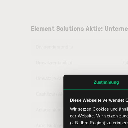
Element Solutions Aktie: Unter
Dividendenrendite
Umsatzrentabilität
7,
Umsatz je Aktie
10,
Zustimmung
Cashflow / Aktie
1,
Diese Webseite verwendet 
Wir setzen Cookies und ähnli
Anlageintensität
68,
der Website. Wir setzen zud
(z.B. Ihre Region) zu erinner
Arbeitsintensität
31,