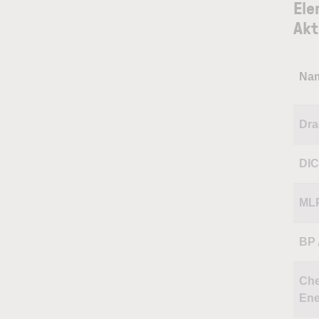
Ele
Akt
Na
Dra
DIC
ML
BP
Che
Ene