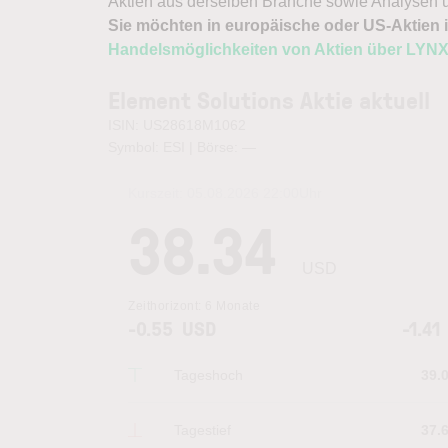
Aktien aus derselben Branche sowie Analysen u
Sie möchten in europäische oder US-Aktien i
Handelsmöglichkeiten von Aktien über LYN
Element Solutions Aktie aktuell
ISIN: US28618M1062
Symbol: ESI | Börse:
—
Kurszeit:
05.08.2026 22:00
Uhr
38.34
USD
Zeithorizont:
6 Monate
-0.55
USD
-1.41
Tageshoch
39.
Tagestief
37.