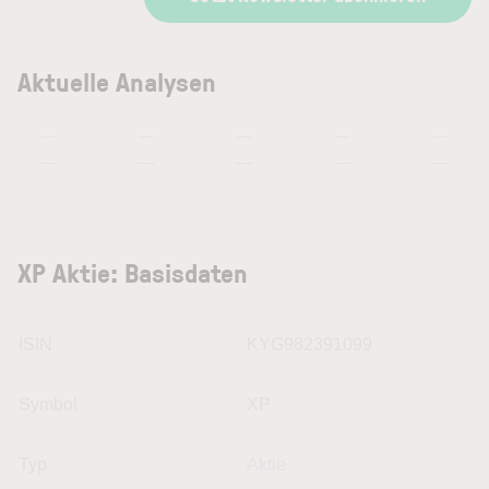
Aktuelle Analysen
—
—
—
—
—
—
—
—
—
—
XP Aktie: Basisdaten
ISIN
KYG982391099
Symbol
XP
Typ
Aktie