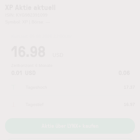
XP Aktie aktuell
ISIN: KYG982391099
Symbol: XP | Börse:
—
Kurszeit:
05.08.2026 22:00
Uhr
16.98
USD
Zeithorizont:
6 Monate
0.01
USD
0.06
Tageshoch
17.37
Tagestief
16.97
Aktie über LYNX+ kaufen