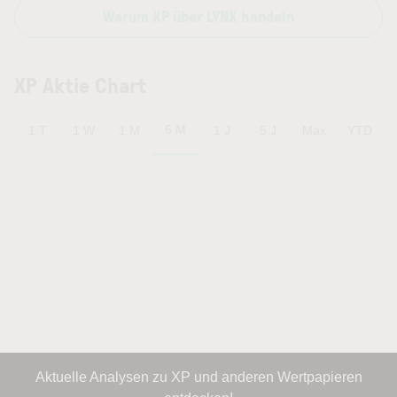
Warum XP über LYNX handeln
XP Aktie Chart
6 M
1 T
1 W
1 M
1 J
5 J
Max
YTD
Aktuelle Analysen zu XP und anderen Wertpapieren