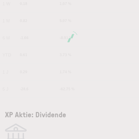
1 W
0.18
1.07 %
1 M
0.82
5.07 %
6 M
-1.66
-8.91 %
YTD
0.61
3.73 %
1 J
0.29
1.74 %
5 J
-28.6
-62.75 %
XP Aktie: Dividende