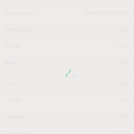
Änderung in %
0.058927519151453
Öffnungskurs
17,19
Vortag
16,97
Börse
4,00
T-Tief
16,97
T-Hoch
17,37
Jahrestief
14,80
Jahreshoch
23,13