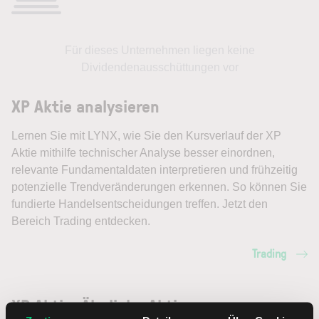
Für dieses Unternehmen liegen keine
Dividendenausschüttungen vor
XP Aktie analysieren
Lernen Sie mit LYNX, wie Sie den Kursverlauf der XP
Aktie mithilfe technischer Analyse besser einordnen,
relevante Fundamentaldaten interpretieren und frühzeitig
potenzielle Trendveränderungen erkennen. So können Sie
fundierte Handelsentscheidungen treffen. Jetzt den
Bereich Trading entdecken.
Trading
XP Aktie: Ähnliche Aktien