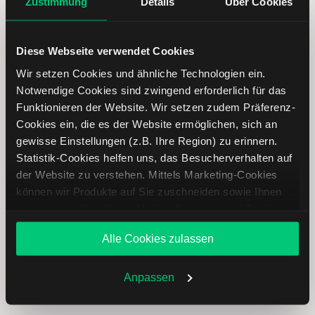
Zustimmung
Details
Über Cookies
Name
Kurs
Währung
Änderung in %
Diese Webseite verwendet Cookies
Teva
USD
Wir setzen Cookies und ähnliche Technologien ein.
Pharmaceuticals
Notwendige Cookies sind zwingend erforderlich für das
Funktionieren der Website. Wir setzen zudem Präferenz-
Gogo
USD
Cookies ein, die es der Website ermöglichen, sich an
gewisse Einstellungen (z.B. Ihre Region) zu erinnern.
Statistik-Cookies helfen uns, das Besucherverhalten auf
Lakeland
USD
der Website zu verstehen. Mittels Marketing-Cookies
Industries
können wir Produkte auf Sie zuschneiden sowie Ihnen
zusammen mit weiteren Unternehmen personalisierte
AMKOR
USD
Angebote unterbreiten. Sie entscheiden, welche Cookies
Technology
Alle Cookies zulassen
Sie zulassen oder ablehnen. Ihre Entscheidung können
Sie jederzeit in den
Cookie-Einstellungen
ändern.
Sixt Leasing
EUR
Weitere Infos auch in unserer
Datenschutzerklärung
.
Anpassen