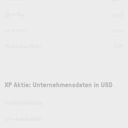
52 W Tief
14,80
52 W Hoch
23,13
Market Cap (Mrd.)
7,07
XP Aktie: Unternehmensdaten in USD
Dividendenrendite
--
Umsatzrentabilität
--