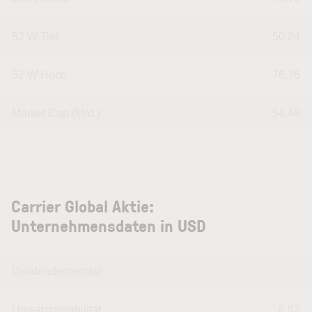
52 W Tief
50,24
52 W Hoch
76,76
Market Cap (Mrd.)
54,48
Carrier Global Aktie:
Unternehmensdaten in USD
Dividendenrendite
--
Umsatzrentabilität
6,82