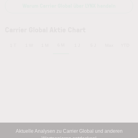
Warum Carrier Global über LYNX handeln
Carrier Global Aktie Chart
6 M
1 T
1 W
1 M
1 J
5 J
Max
YTD
Aktuelle Analysen zu Carrier Global und anderen