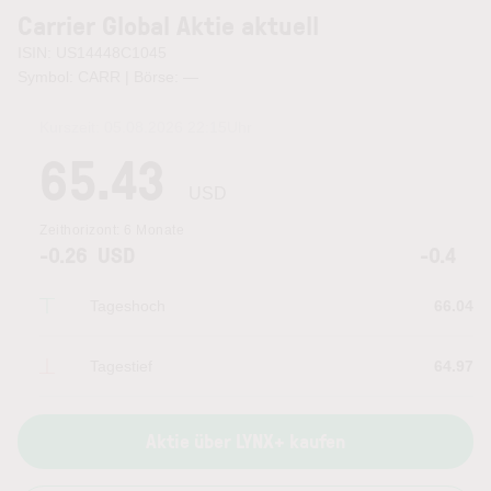
Carrier Global Aktie aktuell
ISIN: US14448C1045
Symbol: CARR | Börse:
—
Kurszeit:
05.08.2026 22:15
Uhr
65.43
USD
Zeithorizont:
6 Monate
-0.26
USD
-0.4
Tageshoch
66.04
Tagestief
64.97
Aktie über LYNX+ kaufen