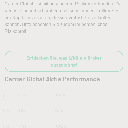
Carrier Global , ist mit besonderen Risiken verbunden. Da
Verluste theoretisch unbegrenzt sein können, sollten Sie
nur Kapital investieren, dessen Verlust Sie verkraften
können. Bitte beachten Sie zudem Ihr persönliches
Risikoprofil.
Entdecken Sie, was LYNX als Broker
auszeichnet
Carrier Global Aktie Performance
1 T
-0.26
-0.4 %
1 W
5.51
9.2 %
1 M
-4.64
-6.62 %