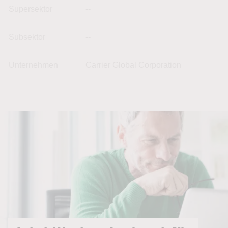
Supersektor
--
Subsektor
--
Unternehmen
Carrier Global Corporation