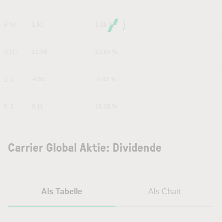
6 M
1.51
2.36 %
YTD
12.59
23.83 %
1 J
-0.95
-1.43 %
5 J
9.11
16.18 %
Carrier Global Aktie: Dividende
Als Tabelle
Als Chart