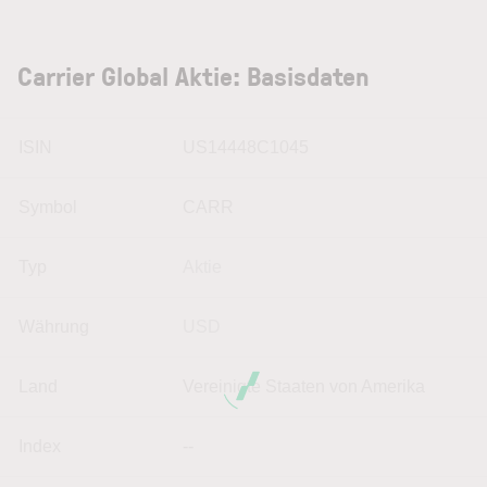
Carrier Global Aktie: Basisdaten
ISIN
US14448C1045
Symbol
CARR
Typ
Aktie
Währung
USD
Land
Vereinigte Staaten von Amerika
Index
--