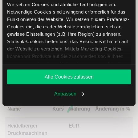
Carrier Global Aktie analysieren
Wir setzen Cookies und ähnliche Technologien ein.
Notwendige Cookies sind zwingend erforderlich für das
Lernen Sie mit LYNX, wie Sie den Kursverlauf der Carrier
Funktionieren der Website. Wir setzen zudem Präferenz-
Global Aktie mithilfe technischer Analyse besser
Cookies ein, die es der Website ermöglichen, sich an
einordnen, relevante Fundamentaldaten interpretieren und
gewisse Einstellungen (z.B. Ihre Region) zu erinnern.
frühzeitig potenzielle Trendveränderungen erkennen. So
Statistik-Cookies helfen uns, das Besucherverhalten auf
können Sie fundierte Handelsentscheidungen treffen. Jetzt
der Website zu verstehen. Mittels Marketing-Cookies
den Bereich Trading entdecken.
können wir Produkte auf Sie zuschneiden sowie Ihnen
zusammen mit weiteren Unternehmen personalisierte
Trading
Angebote unterbreiten. Sie entscheiden, welche Cookies
Alle Cookies zulassen
Sie zulassen oder ablehnen. Ihre Entscheidung können
Sie jederzeit in den
Cookie-Einstellungen
ändern.
Carrier Global Aktie: Ähnliche Aktien
Weitere Infos auch in unserer
Datenschutzerklärung
.
Anpassen
Name
Kurs
Währung
Änderung in %
Heidelberger
EUR
Druckmaschinen