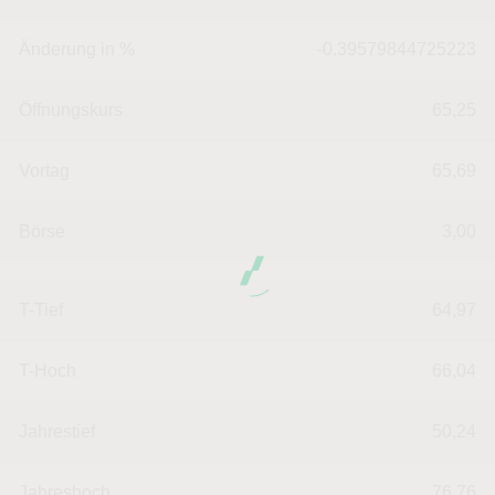
Änderung in %
-0.39579844725223
Öffnungskurs
65,25
Vortag
65,69
Börse
3,00
T-Tief
64,97
T-Hoch
66,04
Jahrestief
50,24
Jahreshoch
76,76