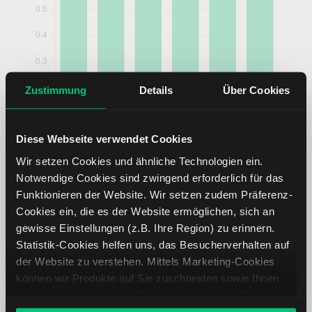
Zustimmung
Details
Über Cookies
Diese Webseite verwendet Cookies
Wir setzen Cookies und ähnliche Technologien ein.
Notwendige Cookies sind zwingend erforderlich für das
Funktionieren der Website. Wir setzen zudem Präferenz-
West Pharmaceutical Services Aktie
Cookies ein, die es der Website ermöglichen, sich an
analysieren
gewisse Einstellungen (z.B. Ihre Region) zu erinnern.
Statistik-Cookies helfen uns, das Besucherverhalten auf
Lernen Sie mit LYNX, wie Sie den Kursverlauf der West
der Website zu verstehen. Mittels Marketing-Cookies
Pharmaceutical Services Aktie mithilfe technischer
können wir Produkte auf Sie zuschneiden sowie Ihnen
Analyse besser einordnen, relevante Fundamentaldaten
zusammen mit weiteren Unternehmen personalisierte
interpretieren und frühzeitig potenzielle
Angebote unterbreiten. Sie entscheiden, welche Cookies