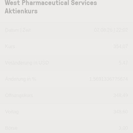
West Pharmaceutical Services
Aktienkurs
Datum | Zeit
07.08.26 | 22:02
Kurs
354,07
Veränderung in USD
5.47
Änderung in %
1.5691336775674
Öffnungskurs
348,49
Vortag
348,60
Börse
3,00