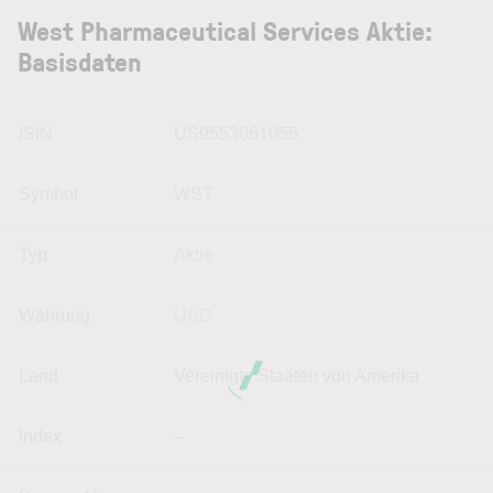
West Pharmaceutical Services Aktie:
Basisdaten
ISIN
US9553061055
Symbol
WST
Typ
Aktie
Währung
USD
Land
Vereinigte Staaten von Amerika
Index
--