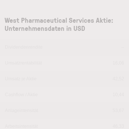
West Pharmaceutical Services Aktie:
Unternehmensdaten in USD
Dividendenrendite
--
Umsatzrentabilität
16,06
Umsatz je Aktie
42,52
Cashflow / Aktie
10,44
Anlageintensität
53,67
Arbeitsintensität
46,33