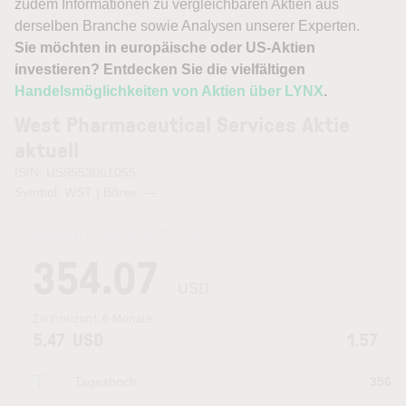
zudem Informationen zu vergleichbaren Aktien aus
derselben Branche sowie Analysen unserer Experten.
Sie möchten in europäische oder US-Aktien
investieren? Entdecken Sie die vielfältigen
Handelsmöglichkeiten von Aktien über LYNX
.
West Pharmaceutical Services Aktie
aktuell
ISIN: US9553061055
Symbol: WST | Börse:
—
Kurszeit:
07.08.2026 22:02
Uhr
354.07
USD
Zeithorizont:
6 Monate
5.47
USD
1.57
Tageshoch
356