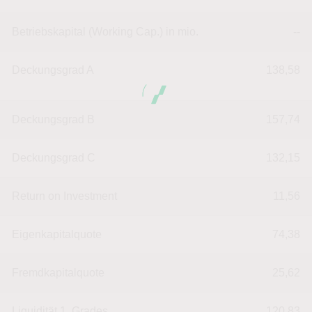
Betriebskapital (Working Cap.) in mio.
--
Deckungsgrad A
138,58
Deckungsgrad B
157,74
Deckungsgrad C
132,15
Return on Investment
11,56
Eigenkapitalquote
74,38
Fremdkapitalquote
25,62
Liquidität 1. Grades
120,83