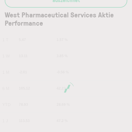
auszeichnet
West Pharmaceutical Services Aktie
Performance
1 T
5.47
1.57 %
1 W
13.11
3.85 %
1 M
-2.01
-0.56 %
6 M
105.12
42.23 %
YTD
78.93
28.69 %
1 J
113.53
47.2 %