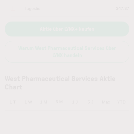
Tagestief
347.37
Aktie über LYNX+ kaufen
Warum West Pharmaceutical Services über
LYNX handeln
West Pharmaceutical Services Aktie
Chart
6 M
1 T
1 W
1 M
1 J
5 J
Max
YTD