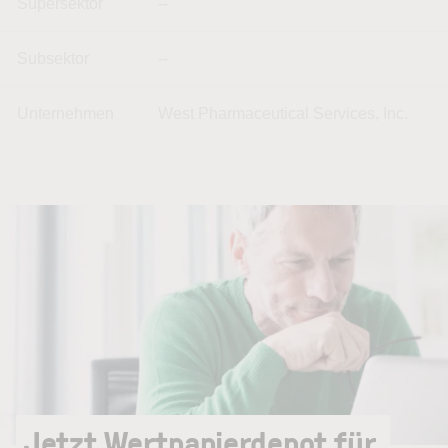
Supersektor
--
Subsektor
--
Unternehmen
West Pharmaceutical Services, Inc.
Jetzt Wertpapierdepot für