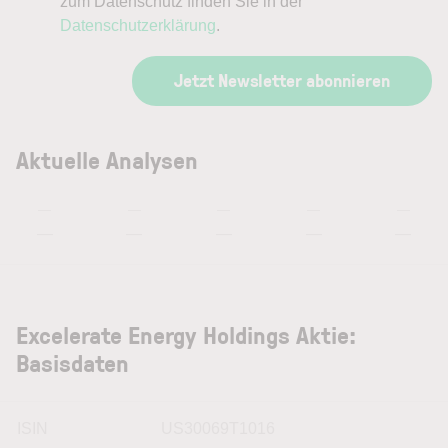
zum Datenschutz finden Sie in der
Datenschutzerklärung
.
Jetzt Newsletter abonnieren
Aktuelle Analysen
—
—
—
—
—
—
—
—
—
—
Excelerate Energy Holdings Aktie:
Basisdaten
ISIN
US30069T1016