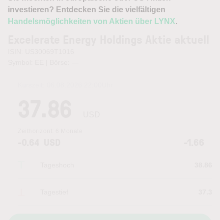
investieren? Entdecken Sie die vielfältigen
Handelsmöglichkeiten von Aktien über LYNX
.
Excelerate Energy Holdings Aktie aktuell
ISIN: US30069T1016
Symbol: EE | Börse:
—
Kurszeit:
06.08.2026 22:00
Uhr
37.86
USD
Zeithorizont:
6 Monate
-0.64
USD
-1.66
Tageshoch
38.86
Tagestief
37.3