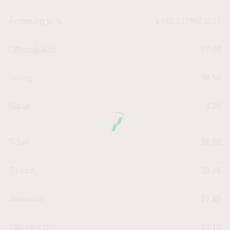
Änderung in %
-1.6623376623377
Öffnungskurs
37,74
Vortag
38,50
Börse
3,00
T-Tief
37,30
T-Hoch
38,86
Jahrestief
27,65
Jahreshoch
43,18