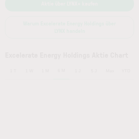
Aktie über LYNX+ kaufen
Warum Excelerate Energy Holdings über
LYNX handeln
Excelerate Energy Holdings Aktie Chart
6 M
1 T
1 W
1 M
1 J
5 J
Max
YTD