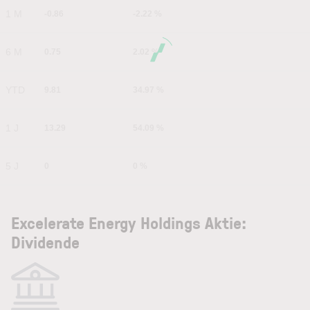
1 M
-0.86
-2.22 %
6 M
0.75
2.02 %
YTD
9.81
34.97 %
1 J
13.29
54.09 %
5 J
0
0 %
Excelerate Energy Holdings Aktie:
Dividende