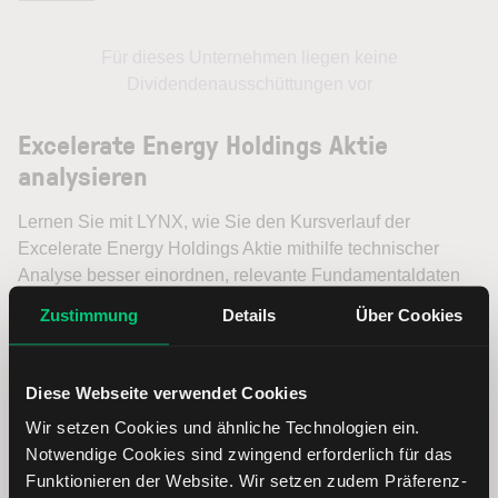
Für dieses Unternehmen liegen keine
Dividendenausschüttungen vor
Excelerate Energy Holdings Aktie
analysieren
Lernen Sie mit LYNX, wie Sie den Kursverlauf der
Excelerate Energy Holdings Aktie mithilfe technischer
Analyse besser einordnen, relevante Fundamentaldaten
interpretieren und frühzeitig potenzielle
Zustimmung
Details
Über Cookies
Trendveränderungen erkennen. So können Sie fundierte
Handelsentscheidungen treffen. Jetzt den Bereich Trading
entdecken.
Diese Webseite verwendet Cookies
Wir setzen Cookies und ähnliche Technologien ein.
Trading
Notwendige Cookies sind zwingend erforderlich für das
Funktionieren der Website. Wir setzen zudem Präferenz-