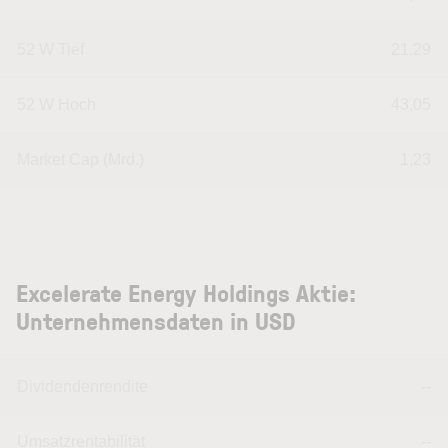
52 W Tief
21,29
52 W Hoch
43,05
Market Cap (Mrd.)
1,23
Excelerate Energy Holdings Aktie:
Unternehmensdaten in USD
Dividendenrendite
--
Umsatzrentabilität
--