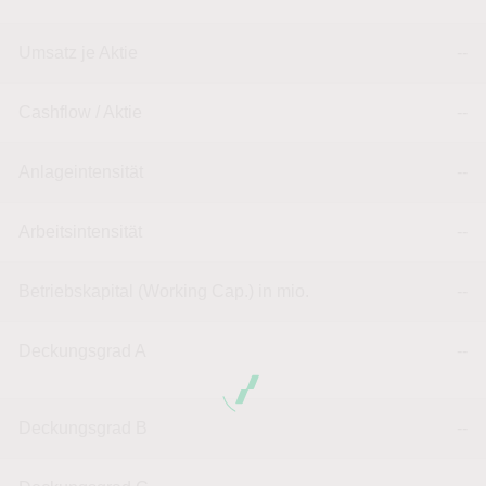
Umsatz je Aktie
--
Cashflow / Aktie
--
Anlageintensität
--
Arbeitsintensität
--
Betriebskapital (Working Cap.) in mio.
--
Deckungsgrad A
--
Deckungsgrad B
--