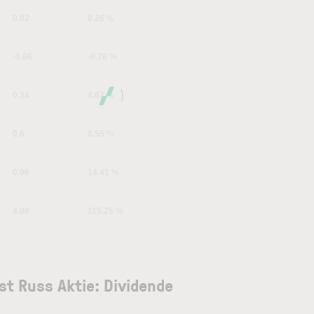
0.02
0.26 %
-0.06
-0.78 %
0.34
4.67 %
0.6
8.55 %
0.96
14.41 %
4.08
115.25 %
st Russ Aktie: Dividende