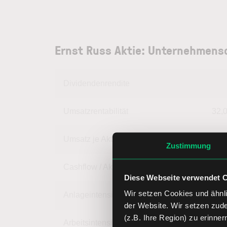
Ernst Russ Aktie: Unternehmens
Dividendenrendite
Umsatzrentabilität
32,
Umsatz je Aktie
6,
Zustimmung
Cashflow / Aktie
2,
Diese Webseite verwendet 
Wir setzen Cookies und ähnli
Anlageintensität
66,
der Website. Wir setzen zud
(z.B. Ihre Region) zu erinner
Arbeitsintensität
33,