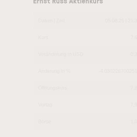
Ernst Russ Aktienkurs
Datum | Zeit
05.08.26 | 21:
Kurs
7,
Veränderung in USD
-0.
Änderung in %
-4.03022670025
Öffnungskurs
7,
Vortag
7,
Börse
1,