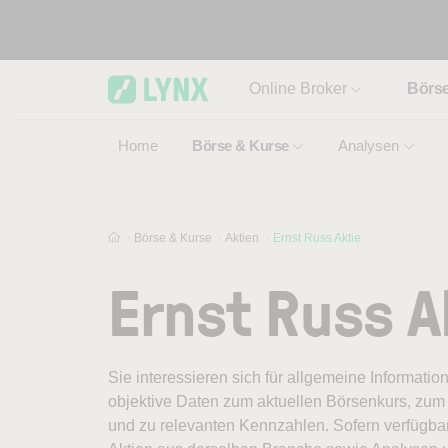
Skip to main content
Online Broker
Börs
Home
Börse & Kurse
Analysen
Börse & Kurse
Aktien
Ernst Russ Aktie
Ernst Russ A
Sie interessieren sich für allgemeine Informatio
objektive Daten zum aktuellen Börsenkurs, zum 
und zu relevanten Kennzahlen. Sofern verfügbar