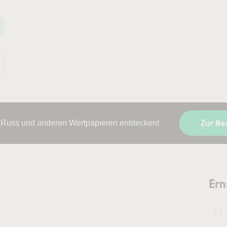
Zur Ne
t Russ und anderen Wertpapieren entdecken!
Ern
1 T