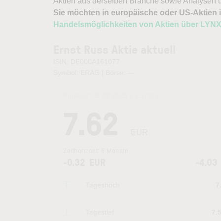
Aktien aus derselben Branche sowie Analysen u
Sie möchten in europäische oder US-Aktien i
Handelsmöglichkeiten von Aktien über LYN
Ernst Russ Aktie aktuell
ISIN: DE000A161077
Symbol: ERAG | Börse:
—
Kurszeit:
05.08.2026 21:37
Uhr
7.62
EUR
Zeithorizont:
6 Monate
-0.32
EUR
-4.03
Tageshoch
7
Tagestief
7.