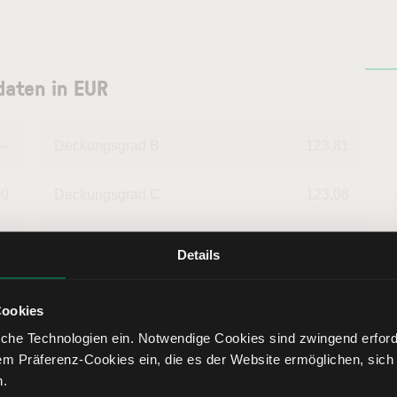
daten in EUR
--
Deckungsgrad B
123,81
00
Deckungsgrad C
123,08
82
Return on Investment
19,86
Details
58
Eigenkapitalquote
79,12
Cookies
che Technologien ein. Notwendige Cookies sind zwingend erforde
78
Fremdkapitalquote
20,88
em Präferenz-Cookies ein, die es der Website ermöglichen, sich
n.
22
Liquidität 1. Grades
178,38