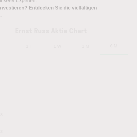
nserer Experten.
nvestieren? Entdecken Sie die vielfältigen
X
.
Ernst Russ Aktie Chart
6 M
1 T
1 W
1 M
.8
52