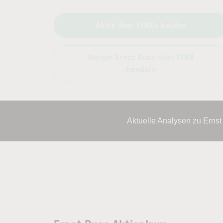
Aktie über LYNX+ kaufen
Warum Ernst Russ über LYNX
handeln
Aktuelle Analysen zu Erns