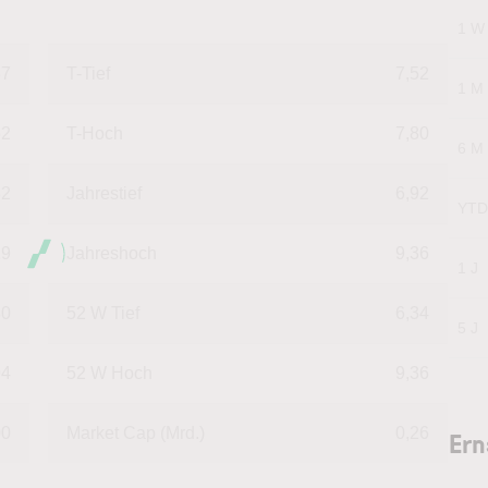
1 W
37
T-Tief
7,52
1 M
62
T-Hoch
7,80
6 M
32
Jahrestief
6,92
YTD
19
Jahreshoch
9,36
1 J
80
52 W Tief
6,34
5 J
94
52 W Hoch
9,36
00
Market Cap (Mrd.)
0,26
Ern