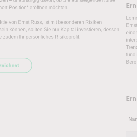
ützen – unabhängig davon, ob Sie auf steigende Kurse
Ern
ort-Position* eröffnen möchten.
Lern
Aktie von Ernst Russ, ist mit besonderen Risiken
Ernst
ein können, sollten Sie nur Kapital investieren, dessen
eino
e zudem Ihr persönliches Risikoprofil.
inter
Tren
fundi
Bere
szeichnet
Ern
Na