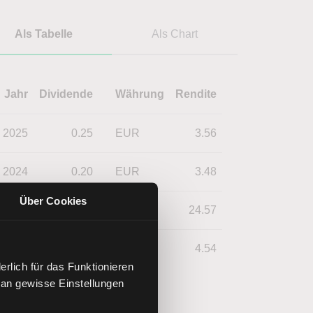
Als Tabelle
Als Chart
Jahr
Dividende
Währung
Rendite
2025
0.25
EUR
3.56
2024
0.20
EUR
3.48
Über Cookies
2023
1.00
EUR
24.57
2022
0.20
EUR
4.54
rlich für das Funktionieren
 an gewisse Einstellungen