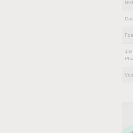
BHP
Go
Fos
Jaz
Pha
Vos