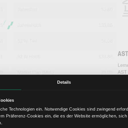
93
Jahrestief
52,80
85
Jahreshoch
133,86
88
52 W Tief
36,08
AST
31
52 W Hoch
133,86
Lern
AST 
00
Market Cap (Mrd.)
21,00
bess
Details
inter
Tren
fundi
Cookies
Bere
che Technologien ein. Notwendige Cookies sind zwingend erforde
hmensdaten in USD
em Präferenz-Cookies ein, die es der Website ermöglichen, sich
n.