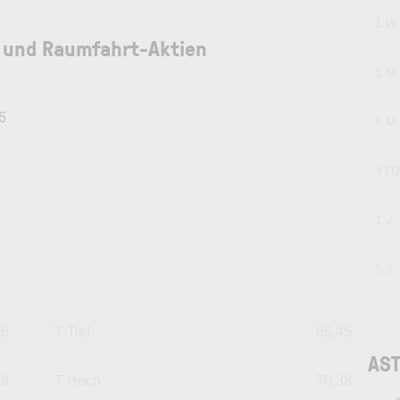
1 W
 und Raumfahrt-Aktien
1 M
6
6 M
YTD
1 J
5 J
46
T-Tief
66,45
AST
38
T-Hoch
70,38