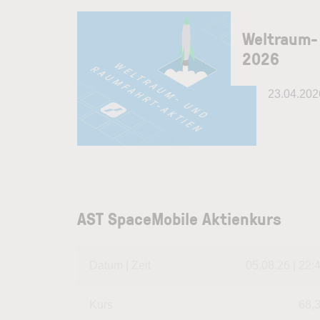
Weltraum-
2026
23.04.202
AST SpaceMobile Aktienkurs
Datum | Zeit
05.08.26 | 22:
Kurs
68,