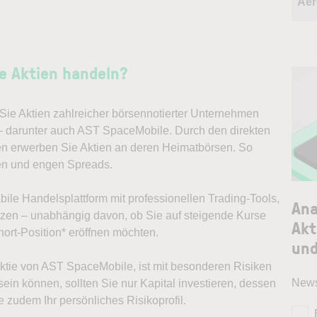
Aer
e Aktien handeln?
ie Aktien zahlreicher börsennotierter Unternehmen
 – darunter auch AST SpaceMobile. Durch den direkten
en erwerben Sie Aktien an deren Heimatbörsen. So
en und engen Spreads.
abile Handelsplattform mit professionellen Trading-Tools,
Ana
ützen – unabhängig davon, ob Sie auf steigende Kurse
Akt
ort-Position* eröffnen möchten.
und
 Aktie von AST SpaceMobile, ist mit besonderen Risiken
News
ein können, sollten Sie nur Kapital investieren, dessen
e zudem Ihr persönliches Risikoprofil.