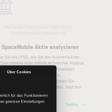
Für dieses Unternehmen liegen keine
Dividendenausschüttungen vor
 SpaceMobile Aktie analysieren
en Sie mit LYNX, wie Sie den Kursverlauf der
SpaceMobile Aktie mithilfe technischer Analyse
er einordnen, relevante Fundamentaldaten
Über Cookies
pretieren und frühzeitig potenzielle
dveränderungen erkennen. So können Sie
erte Handelsentscheidungen treffen. Jetzt den
ich Trading entdecken.
rlich für das Funktionieren
 an gewisse Einstellungen
Trading