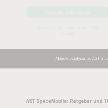
Aktie über LYNX+ kaufen
Warum AST SpaceMobile über LYNX
handeln
Aktuelle Analysen zu AST Spa
AST SpaceMobile: Ratgeber und T