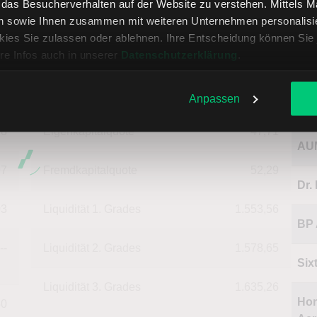
, das Besucherverhalten auf der Website zu verstehen. Mittels 
--
Deckungsgrad B
190,31
n sowie Ihnen zusammen mit weiteren Unternehmen personalisier
AST
ies Sie zulassen oder ablehnen. Ihre Entscheidung können Sie 
Akt
16
Deckungsgrad C
189,42
re Infos auch in unserer
Datenschutzerklärung
.
28
Return on Investment
-6,82
Anpassen
Na
28
Eigenkapitalquote
47,71
AU
97
Fremdkapitalquote
52,29
Dr.
03
Liquidität 1. Grades
1.553,56
BP
--
Liquidität 2. Grades
1.578,65
Six
Liquidität 3. Grades
1.635,26
Hon
60