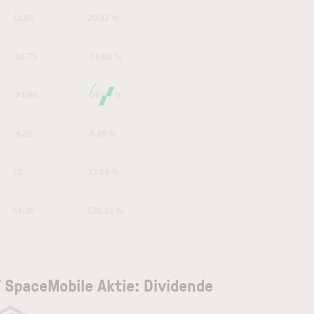
11.83
20.92 %
-16.75
-19.68 %
-24.89
-26.69 %
-4.25
-5.85 %
17
33.09 %
57.36
520.51 %
 SpaceMobile Aktie: Dividende