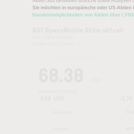
Aktien aus derselben Branche sowie Analysen u
Sie möchten in europäische oder US-Aktien i
Handelsmöglichkeiten von Aktien über LYN
AST SpaceMobile Aktie aktuell
ISIN: US00217D1000
Symbol: ASTS | Börse:
—
Kurszeit:
05.08.2026 22:46
Uhr
68.38
USD
Zeithorizont:
6 Monate
-1.93
USD
-2.74
Tageshoch
70.
Tagestief
66.