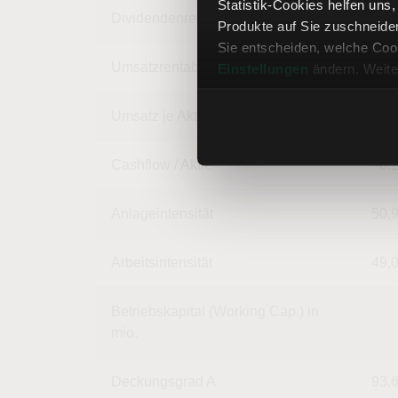
Statistik-Cookies helfen uns
Dividendenrendite
Produkte auf Sie zuschneide
Sie entscheiden, welche Cook
Umsatzrentabilität
-482,
Einstellungen
ändern. Weite
Umsatz je Aktie
0,
Cashflow / Aktie
-0,
Anlageintensität
50,
Arbeitsintensität
49,
Betriebskapital (Working Cap.) in
mio.
Deckungsgrad A
93,