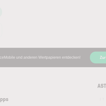
Zur
ceMobile und anderen Wertpapieren entdecken!
AST
ipps
1 T