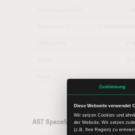
Veränderung in USD
-1.
Änderung in %
-2.74498648840
Öffnungskurs
67,
Vortag
70,
Börse
4,
Zustimmung
Diese Webseite verwendet 
Wir setzen Cookies und ähnli
AST SpaceMobile Aktie: Unterne
der Website. Wir setzen zud
(z.B. Ihre Region) zu erinner