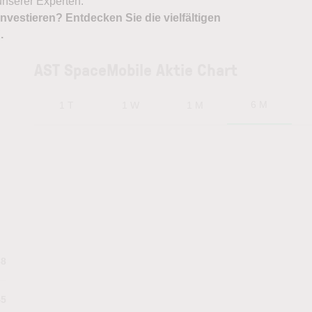
nserer Experten.
nvestieren? Entdecken Sie die vielfältigen
X
.
AST SpaceMobile Aktie Chart
6 M
1 T
1 W
1 M
38
45