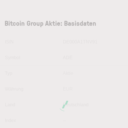
Bitcoin Group Aktie: Basisdaten
ISIN
DE000A1TNV91
Symbol
ADE
Typ
Aktie
Währung
EUR
Land
Deutschland
Index
--