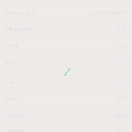
Änderung in %
-1.4370245139476
Öffnungskurs
23,84
Vortag
23,66
Börse
1,00
T-Tief
23,08
T-Hoch
23,96
Jahrestief
20,02
Jahreshoch
36,26