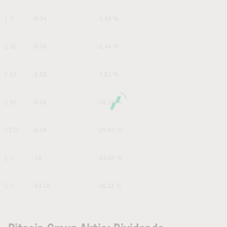
1 T
-0.34
-1.44 %
1 W
-0.34
-1.44 %
1 M
-1.92
-7.61 %
6 M
-5.18
-18.18 %
YTD
-8.18
-25.97 %
1 J
-18
-43.56 %
5 J
-13.18
-36.11 %