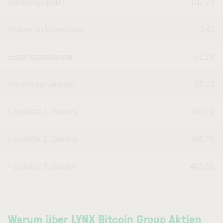
Deckungsgrad C
102,74
Return on Investment
0,47
Eigenkapitalquote
72,28
Fremdkapitalquote
27,72
Liquidität 1. Grades
362,76
Liquidität 2. Grades
363,76
Liquidität 3. Grades
403,08
Warum über LYNX Bitcoin Group Aktien