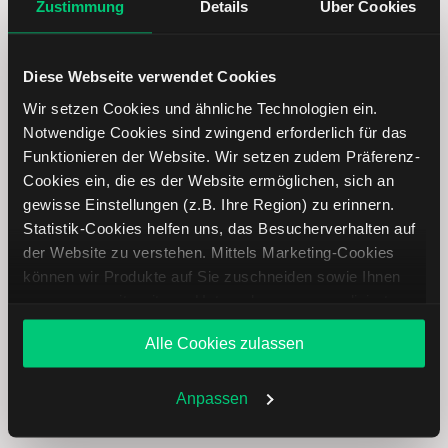
Zustimmung
Details
Über Cookies
Fastned Aktie: Ähnliche Aktien
Diese Webseite verwendet Cookies
Wir setzen Cookies und ähnliche Technologien ein.
Name
Kurs
Währung
Änderung in %
Notwendige Cookies sind zwingend erforderlich für das
Funktionieren der Website. Wir setzen zudem Präferenz-
SMA Solar
EUR
Cookies ein, die es der Website ermöglichen, sich an
gewisse Einstellungen (z.B. Ihre Region) zu erinnern.
Statistik-Cookies helfen uns, das Besucherverhalten auf
JinkoSolar
USD
der Website zu verstehen. Mittels Marketing-Cookies
können wir Produkte auf Sie zuschneiden sowie Ihnen
MBB
EUR
zusammen mit weiteren Unternehmen personalisierte
Angebote unterbreiten. Sie entscheiden, welche Cookies
Grammer
EUR
Alle Cookies zulassen
Sie zulassen oder ablehnen. Ihre Entscheidung können
Sie jederzeit in den
Cookie-Einstellungen
ändern.
MLP
EUR
Weitere Infos auch in unserer
Datenschutzerklärung
.
Anpassen