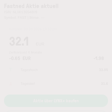
Fastned Aktie aktuell
ISIN: NL0013654809
Symbol: FAST | Börse:
—
Kurszeit:
03.08.2026 19:52
Uhr
32.1
EUR
Zeithorizont:
6 Monate
-0.65
EUR
-1.98
Tageshoch
33.05
Tagestief
31.6
Aktie über LYNX+ kaufen