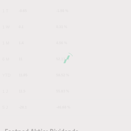
1 T
-0.65
-1.98 %
1 W
0.1
0.31 %
1 M
1.4
4.56 %
6 M
11
52.13 %
YTD
11.85
58.52 %
1 J
11.5
55.83 %
5 J
-28.1
-46.68 %