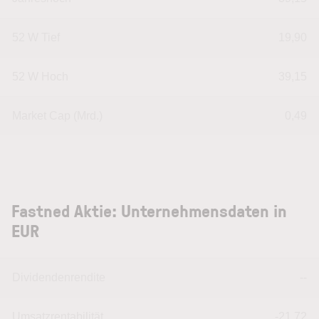
52 W Tief
19,90
52 W Hoch
39,15
Market Cap (Mrd.)
0,49
Fastned Aktie: Unternehmensdaten in
EUR
Dividendenrendite
--
Umsatzrentabilität
-21,72