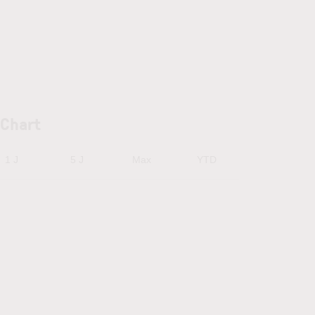
 Chart
1 J
5 J
Max
YTD