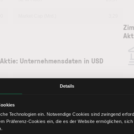
00
Market Cap (Mrd.)
3,29
Zim
Akt
s Aktie: Unternehmensdaten in USD
--
Deckungsgrad B
--
Details
--
Deckungsgrad C
--
Zim
Cookies
Akt
--
Return on Investment
--
che Technologien ein. Notwendige Cookies sind zwingend erforde
em Präferenz-Cookies ein, die es der Website ermöglichen, sich
Lern
n.
--
Eigenkapitalquote
--
Zim I