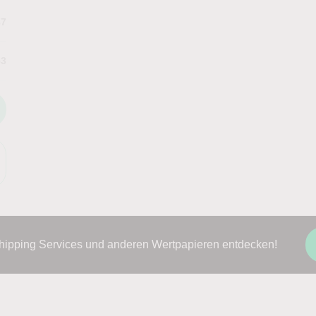
87
53
Shipping Services und anderen Wertpapieren entdecken!