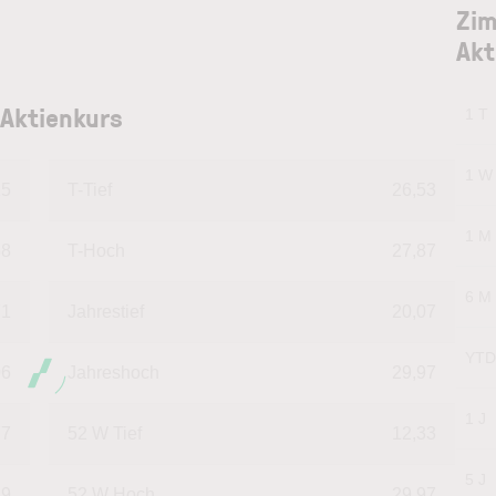
Zim
Akt
 Aktienkurs
1 T
1 W
15
T-Tief
26,53
1 M
58
T-Hoch
27,87
6 M
71
Jahrestief
20,07
YTD
06
Jahreshoch
29,97
1 J
77
52 W Tief
12,33
5 J
29
52 W Hoch
29,97