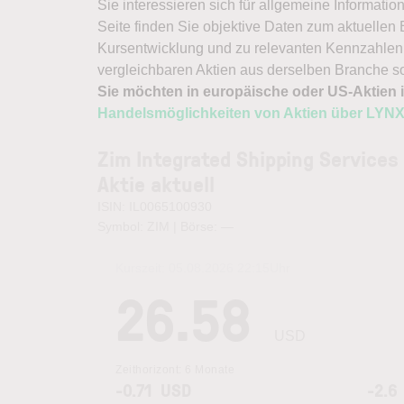
Sie interessieren sich für allgemeine Informatio
Seite finden Sie objektive Daten zum aktuellen
Kursentwicklung und zu relevanten Kennzahlen.
vergleichbaren Aktien aus derselben Branche s
Sie möchten in europäische oder US-Aktien i
Handelsmöglichkeiten von Aktien über LYN
Zim Integrated Shipping Services
Aktie aktuell
ISIN: IL0065100930
Symbol: ZIM | Börse:
—
Kurszeit:
05.08.2026 22:15
Uhr
26.58
USD
Zeithorizont:
6 Monate
-0.71
USD
-2.6