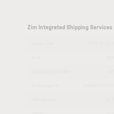
Zim Integrated Shipping Services
Datum | Zeit
05.08.26 | 22:
Kurs
26,
Veränderung in USD
-0.
Änderung in %
-2.60168559912
Öffnungskurs
27,
Vortag
27,