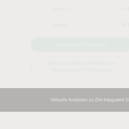
Tageshoch
27.
Tagestief
26.
Aktie über LYNX+ kaufen
Warum Zim Integrated Shipping
Services über LYNX handeln
Aktuelle Analysen zu Zim Integrated 