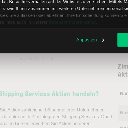
, das Besucherverhalten auf der Website zu verstehen. Mittels 
tech
n sowie Ihnen zusammen mit weiteren Unternehmen personalisier
--
Fremdkapitalquote
--
Fund
ies Sie zulassen oder ablehnen. Ihre Entscheidung können Sie 
pote
re Infos auch in unserer
Datenschutzerklärung
.
könn
--
Liquidität 1. Grades
--
treff
Anpassen
--
Liquidität 2. Grades
--
--
Liquidität 3. Grades
--
Zim
Akt
Shipping Services Aktien handeln?
Na
ie Aktien zahlreicher börsennotierter Unternehmen
Nok
– darunter auch Zim Integrated Shipping Services. Durch
ionalen Börsen erwerben Sie Aktien an deren