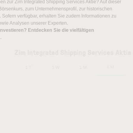
nen zur Zim Integrated Shipping Services Aktie? Auf dieser
 Börsenkurs, zum Unternehmensprofil, zur historischen
 Sofern verfügbar, erhalten Sie zudem Informationen zu
owie Analysen unserer Experten.
nvestieren? Entdecken Sie die vielfältigen
X
.
Zim Integrated Shipping Services Aktie
6 M
1 T
1 W
1 M