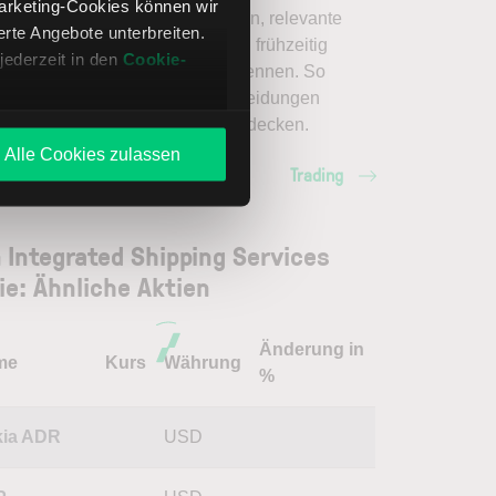
Marketing-Cookies können wir
nischer Analyse besser einordnen, relevante
te Angebote unterbreiten.
amentaldaten interpretieren und frühzeitig
jederzeit in den
Cookie-
nzielle Trendveränderungen erkennen. So
en Sie fundierte Handelsentscheidungen
en. Jetzt den Bereich Trading entdecken.
Alle Cookies zulassen
Trading
 Integrated Shipping Services
ie: Ähnliche Aktien
Änderung in
me
Kurs
Währung
%
ia ADR
USD