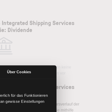
 Integrated Shipping Services
ie: Dividende
Für dieses Unternehmen liegen keine
Über Cookies
Dividendenausschüttungen vor
 Integrated Shipping Services
ie analysieren
rlich für das Funktionieren
 an gewisse Einstellungen
en Sie mit LYNX, wie Sie den Kursverlauf der
ntegrated Shipping Services Aktie mithilfe