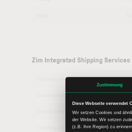
Börse
3,
Zim Integrated Shipping Service
Dividendenrendite
Zustimmung
Umsatzrentabilität
Diese Webseite verwendet 
Umsatz je Aktie
Wir setzen Cookies und ähnli
der Website. Wir setzen zud
(z.B. Ihre Region) zu erinner
Cashflow / Aktie