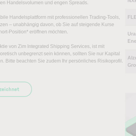
NX
ohen Handelsvolumen und engen Spreads.
abile Handelsplattform mit professionellen Trading-Tools,
FL
ützen – unabhängig davon, ob Sie auf steigende Kurse
ort-Position* eröffnen möchten.
Ura
Ene
ktie von Zim Integrated Shipping Services, ist mit
retisch unbegrenzt sein können, sollten Sie nur Kapital
Al
n. Bitte beachten Sie zudem Ihr persönliches Risikoprofil.
Gr
szeichnet