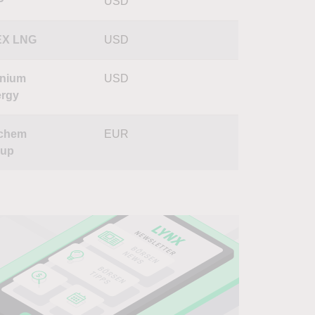
P
USD
EX LNG
USD
nium
USD
rgy
zchem
EUR
oup