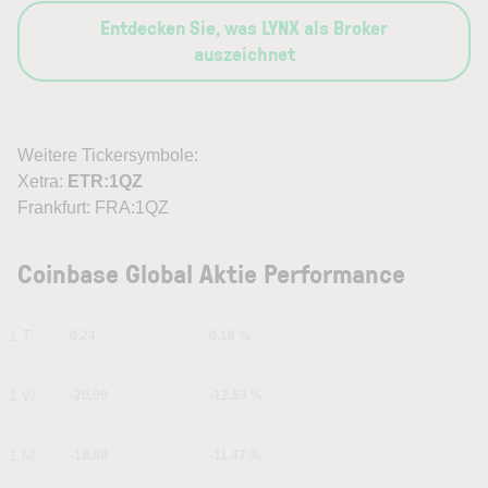
Entdecken Sie, was LYNX als Broker
auszeichnet
Weitere Tickersymbole:
Xetra:
ETR:1QZ
Frankfurt: FRA:1QZ
Coinbase Global Aktie Performance
1 T
0.24
0.16 %
1 W
-20.99
-12.53 %
1 M
-18.98
-11.47 %