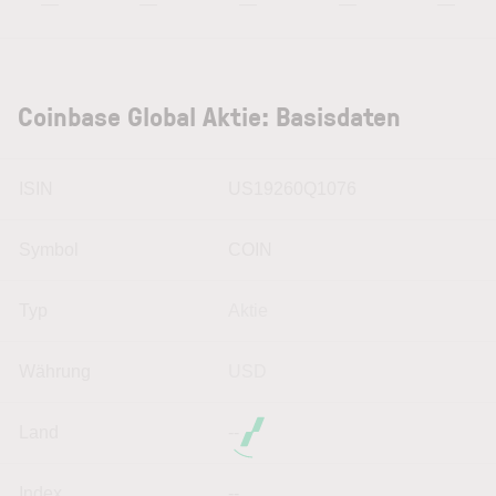
—
—
—
—
—
Coinbase Global Aktie: Basisdaten
ISIN
US19260Q1076
Symbol
COIN
Typ
Aktie
Währung
USD
Land
--
Index
--