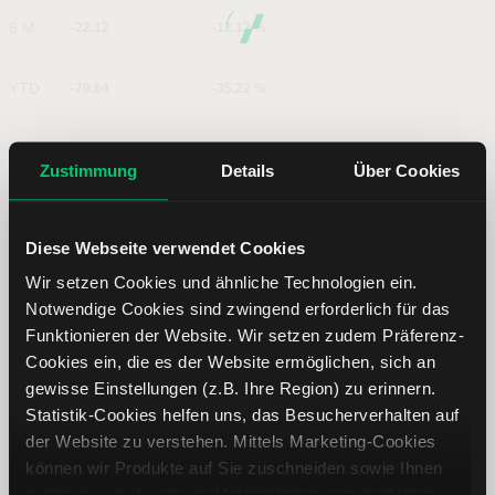
6 M
-22.12
-13.12 %
YTD
-79.64
-35.22 %
1 J
-168.19
-53.45 %
Zustimmung
Details
Über Cookies
5 J
-83.68
-36.35 %
Diese Webseite verwendet Cookies
Wir setzen Cookies und ähnliche Technologien ein.
Coinbase Global Aktie: Dividende
Notwendige Cookies sind zwingend erforderlich für das
Funktionieren der Website. Wir setzen zudem Präferenz-
Cookies ein, die es der Website ermöglichen, sich an
gewisse Einstellungen (z.B. Ihre Region) zu erinnern.
Statistik-Cookies helfen uns, das Besucherverhalten auf
der Website zu verstehen. Mittels Marketing-Cookies
Für dieses Unternehmen liegen keine
können wir Produkte auf Sie zuschneiden sowie Ihnen
Dividendenausschüttungen vor
zusammen mit weiteren Unternehmen personalisierte