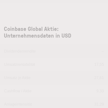
Coinbase Global Aktie:
Unternehmensdaten in USD
Dividendenrendite
--
Umsatzrentabilität
17,55
Umsatz je Aktie
27,61
Cashflow / Aktie
9,33
Anlageintensität
31,29