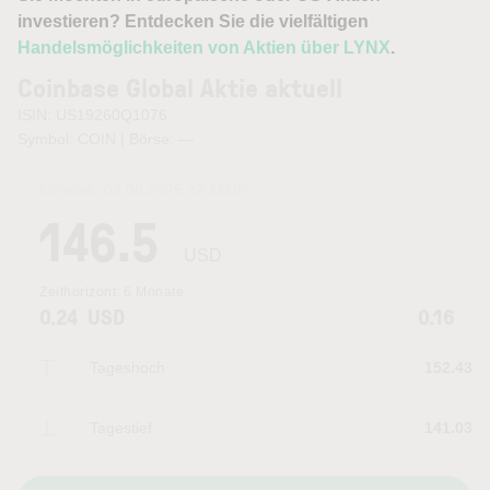
investieren? Entdecken Sie die vielfältigen
Handelsmöglichkeiten von Aktien über LYNX
.
Coinbase Global Aktie aktuell
ISIN: US19260Q1076
Symbol: COIN | Börse:
—
Kurszeit:
03.08.2026 22:15
Uhr
146.5
USD
Zeithorizont:
6 Monate
0.24
USD
0.16
Tageshoch
152.43
Tagestief
141.03