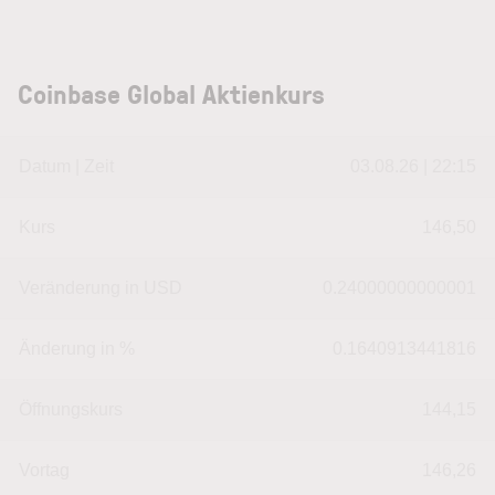
Coinbase Global Aktienkurs
Datum | Zeit
03.08.26 | 22:15
Kurs
146,50
Veränderung in USD
0.24000000000001
Änderung in %
0.1640913441816
Öffnungskurs
144,15
Vortag
146,26