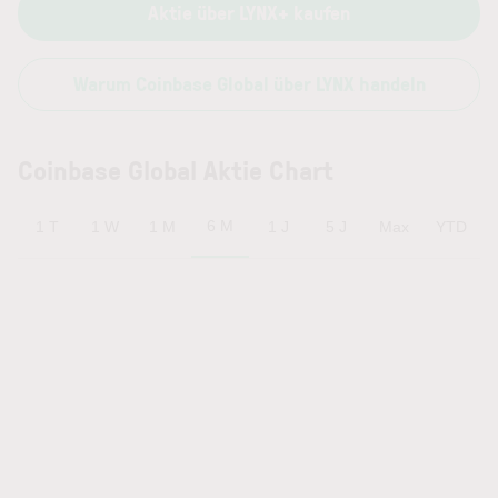
Aktie über LYNX+ kaufen
Warum Coinbase Global über LYNX handeln
Coinbase Global Aktie Chart
6 M
1 T
1 W
1 M
1 J
5 J
Max
YTD