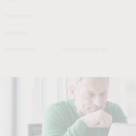
Supersektor
--
Subsektor
--
Unternehmen
Coinbase Global Inc