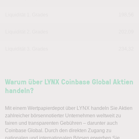
Liquidität 1. Grades
198,56
Liquidität 2. Grades
202,09
Liquidität 3. Grades
234,32
Warum über LYNX Coinbase Global Aktien
handeln?
Mit einem Wertpapierdepot über LYNX handeln Sie Aktien
zahlreicher börsennotierter Unternehmen weltweit zu
fairen und transparenten Gebühren – darunter auch
Coinbase Global. Durch den direkten Zugang zu
nationalen und internationalen Börsen erwerben Sie