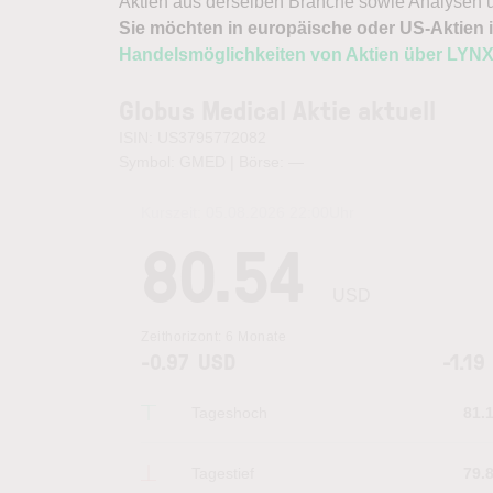
Aktien aus derselben Branche sowie Analysen u
Sie möchten in europäische oder US-Aktien i
Handelsmöglichkeiten von Aktien über LYN
Globus Medical Aktie aktuell
ISIN: US3795772082
Symbol: GMED | Börse:
—
Kurszeit:
05.08.2026 22:00
Uhr
80.54
USD
Zeithorizont:
6 Monate
-0.97
USD
-1.19
Tageshoch
81.
Tagestief
79.