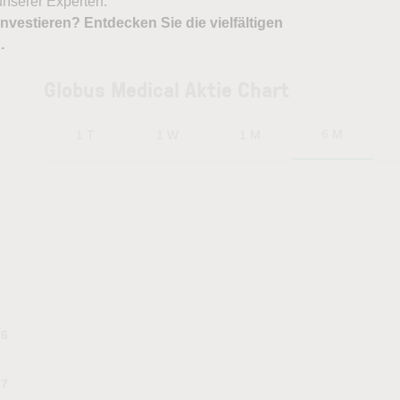
nserer Experten.
nvestieren? Entdecken Sie die vielfältigen
X
.
Globus Medical Aktie Chart
6 M
1 T
1 W
1 M
16
87