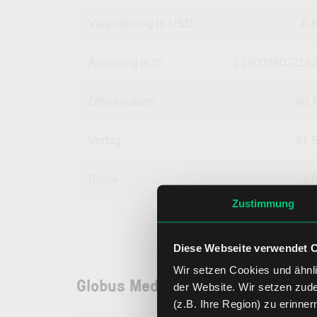
Veränderung in USD
-0.
Änderung in %
-1.19003803214
Öffnungskurs
80,
Vortag
81,
Börse
3,
Zustimmung
Diese Webseite verwendet 
Wir setzen Cookies und ähnli
Globus Medical Aktie: Unternehm
der Website. Wir setzen zud
(z.B. Ihre Region) zu erinner