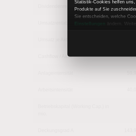
Statistik-Cookies helfen uns
Dividendenrendite
Produkte auf Sie zuschneide
Sie entscheiden, welche Cook
Umsatzrentabilität
18,
Einstellungen
ändern. Weite
Umsatz je Aktie
21,
Cashflow / Aktie
5,
Anlageintensität
59,
Arbeitsintensität
40,
Betriebskapital (Working Cap.) in
mio.
Deckungsgrad A
143,