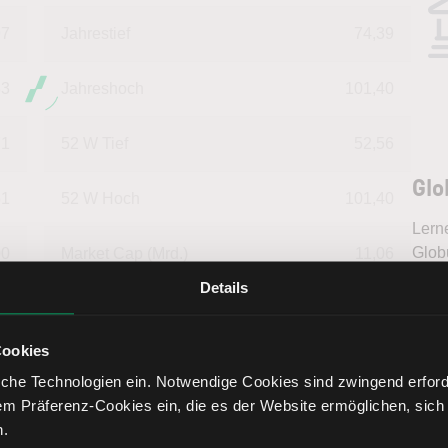
97
Jahrestief
74,39
33
Jahreshoch
101,40
71
52 W Tief
52,56
Glo
51
52 W Hoch
101,40
Lern
Globu
00
Market Cap (Mrd.)
11,06
bess
Details
inter
Tren
fundi
Cookies
Bere
che Technologien ein. Notwendige Cookies sind zwingend erforde
ensdaten in USD
em Präferenz-Cookies ein, die es der Website ermöglichen, sich
n.