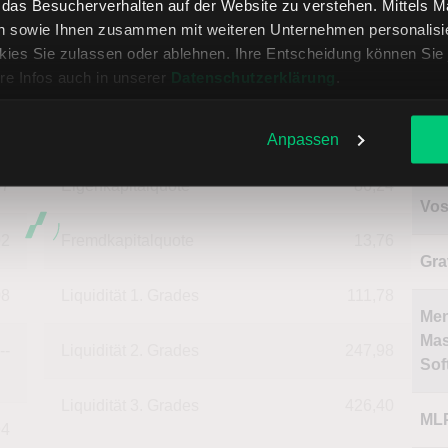
, das Besucherverhalten auf der Website zu verstehen. Mittels 
--
Deckungsgrad B
151,21
n sowie Ihnen zusammen mit weiteren Unternehmen personalisier
Glo
ies Sie zulassen oder ablehnen. Ihre Entscheidung können Sie 
Akt
30
Deckungsgrad C
122,05
re Infos auch in unserer
Datenschutzerklärung
.
74
Return on Investment
10,14
Anpassen
Na
57
Eigenkapitalquote
86,24
Vos
92
Fremdkapitalquote
13,76
Gra
08
Liquidität 1. Grades
111,78
Me
Mas
--
Liquidität 2. Grades
247,98
Sof
Liquidität 3. Grades
426,40
ML
94