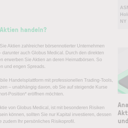
AS
Hol
NY
Aktien handeln?
ie Aktien zahlreicher börsennotierter Unternehmen
– darunter auch Globus Medical. Durch den direkten
en erwerben Sie Aktien an deren Heimatbörsen. So
en und engen Spreads.
abile Handelsplattform mit professionellen Trading-Tools,
ützen – unabhängig davon, ob Sie auf steigende Kurse
ort-Position* eröffnen möchten.
Ana
Aktie von Globus Medical, ist mit besonderen Risiken
Akt
ein können, sollten Sie nur Kapital investieren, dessen
und
e zudem Ihr persönliches Risikoprofil.