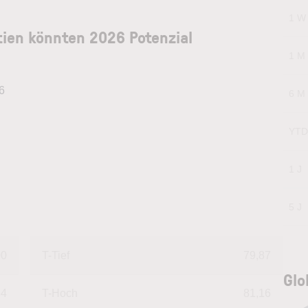
1 W
ien könnten 2026 Potenzial
1 M
6
6 M
YTD
1 J
5 J
00
T-Tief
79,87
Glo
54
T-Hoch
81,16