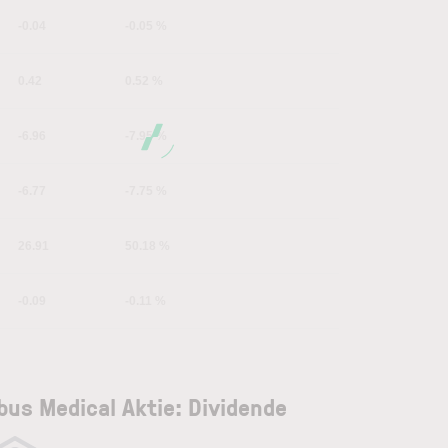
-0.04
-0.05 %
0.42
0.52 %
-6.96
-7.95 %
-6.77
-7.75 %
26.91
50.18 %
-0.09
-0.11 %
bus Medical Aktie: Dividende