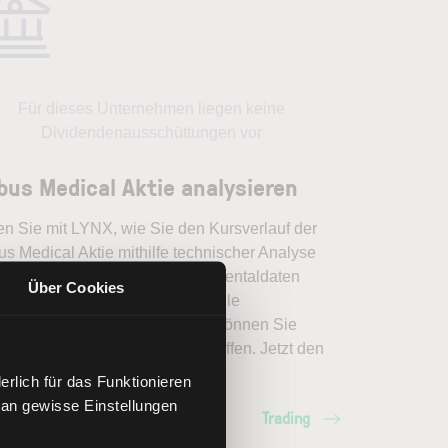
Für dieses Unternehmen liegen keine
Dividendenausschüttungen vor
bus Medical Aktie analysieren
en Sie mit LYNX, wie Sie den Kursverlauf der
s Medical Aktie mithilfe technischer Analyse
er einordnen, relevante Fundamentaldaten
Über Cookies
pretieren und frühzeitig potenzielle
dveränderungen erkennen. So können Sie
erte Handelsentscheidungen treffen. Jetzt den
ich Trading entdecken.
rlich für das Funktionieren
 an gewisse Einstellungen
Trading