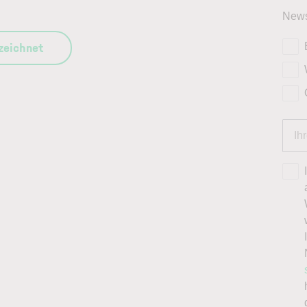
News
szeichnet