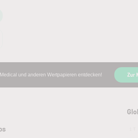
Zur 
 Medical und anderen Wertpapieren entdecken!
Glo
ps
1 T