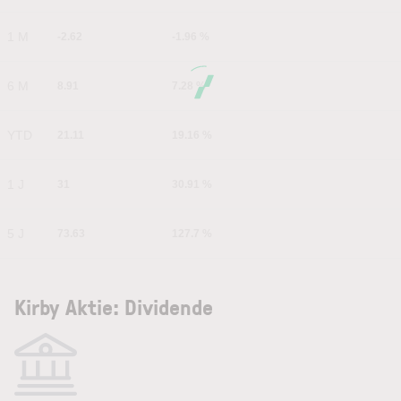
1 M
-2.62
-1.96 %
6 M
8.91
7.28 %
YTD
21.11
19.16 %
1 J
31
30.91 %
5 J
73.63
127.7 %
Kirby Aktie: Dividende