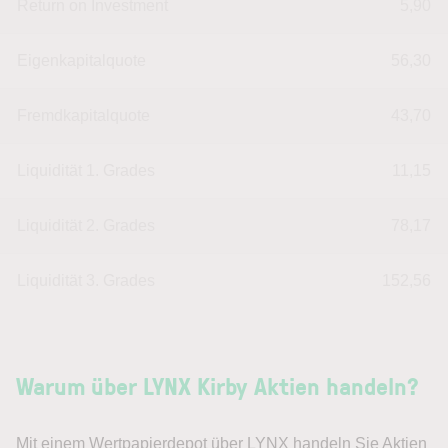
Return on Investment
5,90
Eigenkapitalquote
56,30
Fremdkapitalquote
43,70
Liquidität 1. Grades
11,15
Liquidität 2. Grades
78,17
Liquidität 3. Grades
152,56
Warum über LYNX Kirby Aktien handeln?
Mit einem Wertpapierdepot über LYNX handeln Sie Aktien