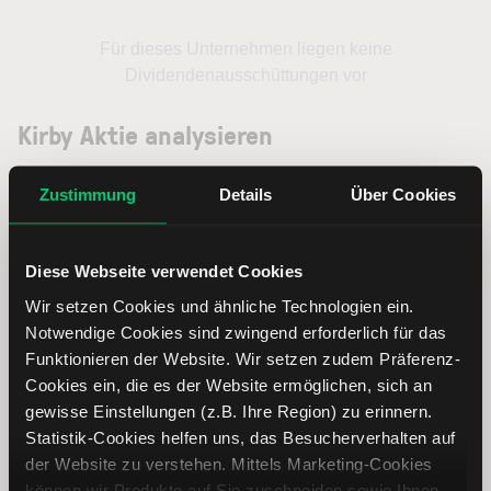
Für dieses Unternehmen liegen keine
Dividendenausschüttungen vor
Kirby Aktie analysieren
Lernen Sie mit LYNX, wie Sie den Kursverlauf der Kirby
Zustimmung
Details
Über Cookies
Aktie mithilfe technischer Analyse besser einordnen,
relevante Fundamentaldaten interpretieren und frühzeitig
potenzielle Trendveränderungen erkennen. So können Sie
Diese Webseite verwendet Cookies
fundierte Handelsentscheidungen treffen. Jetzt den
Wir setzen Cookies und ähnliche Technologien ein.
Bereich Trading entdecken.
Notwendige Cookies sind zwingend erforderlich für das
Funktionieren der Website. Wir setzen zudem Präferenz-
Trading
Cookies ein, die es der Website ermöglichen, sich an
gewisse Einstellungen (z.B. Ihre Region) zu erinnern.
Kirby Aktie: Ähnliche Aktien
Statistik-Cookies helfen uns, das Besucherverhalten auf
der Website zu verstehen. Mittels Marketing-Cookies
können wir Produkte auf Sie zuschneiden sowie Ihnen