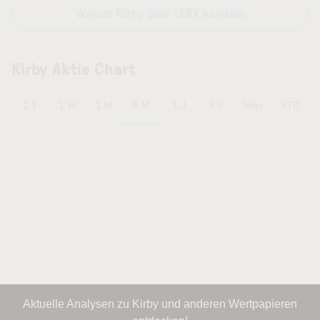
Warum Kirby über LYNX handeln
Kirby Aktie Chart
6 M
1 T
1 W
1 M
1 J
5 J
Max
YTD
Aktuelle Analysen zu Kirby und anderen Wertpapieren