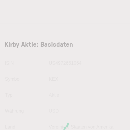
—
—
—
—
—
—
—
—
—
—
Kirby Aktie: Basisdaten
ISIN
US4972661064
Symbol
KEX
Typ
Aktie
Währung
USD
Land
Vereinigte Staaten von Amerika