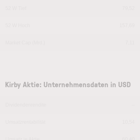
52 W Tief
79,52
52 W Hoch
157,69
Market Cap (Mrd.)
7,11
Kirby Aktie: Unternehmensdaten in USD
Dividendenrendite
--
Umsatzrentabilität
10,54
Umsatz je Aktie
60,40