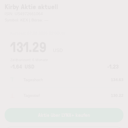
Kirby Aktie aktuell
ISIN: US4972661064
Symbol: KEX | Börse:
—
Kurszeit:
07.08.2026 22:00
Uhr
131.29
USD
Zeithorizont:
6 Monate
-1.64
USD
-1.23
Tageshoch
134.63
Tagestief
130.22
Aktie über LYNX+ kaufen