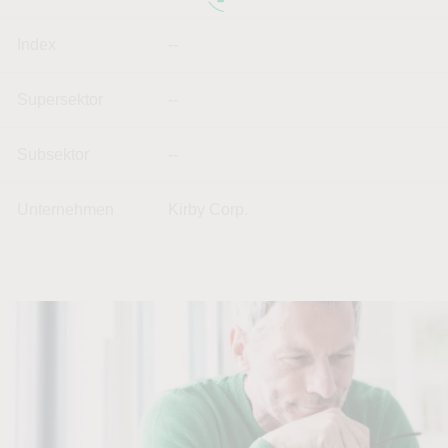
Index
--
Supersektor
--
Subsektor
--
Unternehmen
Kirby Corp.