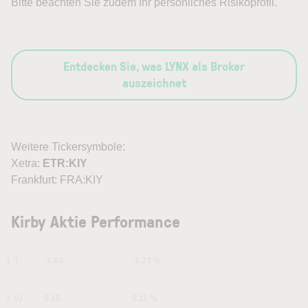
Bitte beachten Sie zudem Ihr persönliches Risikoprofil.
Entdecken Sie, was LYNX als Broker
auszeichnet
Weitere Tickersymbole:
Xetra:
ETR:KIY
Frankfurt: FRA:KIY
Kirby Aktie Performance
1 T
-1.64
-1.23 %
1 W
0.15
0.11 %