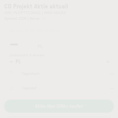
CD Projekt Aktie aktuell
ISIN: PLOPTTC00011 | WKN 534356
Symbol: CDR | Börse:
—
Kurszeit:
05.08.2026 00:00
Uhr
—
PL
Zeithorizont:
6 Monate
—
PL
—
Tageshoch
—
Tagestief
—
Aktie über LYNX+ kaufen