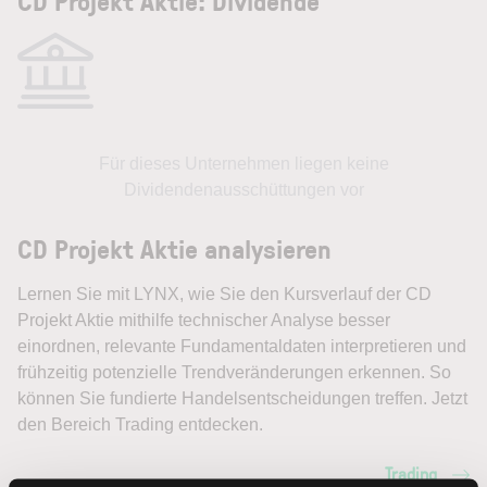
CD Projekt Aktie: Dividende
Für dieses Unternehmen liegen keine
Dividendenausschüttungen vor
CD Projekt Aktie analysieren
Lernen Sie mit LYNX, wie Sie den Kursverlauf der CD
Projekt Aktie mithilfe technischer Analyse besser
einordnen, relevante Fundamentaldaten interpretieren und
frühzeitig potenzielle Trendveränderungen erkennen. So
können Sie fundierte Handelsentscheidungen treffen. Jetzt
den Bereich Trading entdecken.
Trading