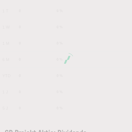
1 T
0
0 %
1 W
0
0 %
1 M
0
0 %
6 M
0
0 %
YTD
0
0 %
1 J
0
0 %
5 J
0
0 %