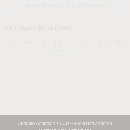
Warum CD Projekt über LYNX handeln
CD Projekt Aktie Chart
6 M
1 T
1 W
1 M
1 J
5 J
Max
YTD
Aktuelle Analysen zu CD Projekt und anderen