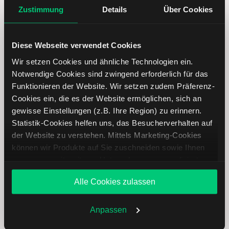
Zustimmung
Details
Über Cookies
CD Projekt Aktie: Ähnliche Aktien
Diese Webseite verwendet Cookies
Name
Kurs
Währung
Änderung in %
Wir setzen Cookies und ähnliche Technologien ein.
Notwendige Cookies sind zwingend erforderlich für das
Funktionieren der Website. Wir setzen zudem Präferenz-
Timkensteel
USD
Cookies ein, die es der Website ermöglichen, sich an
gewisse Einstellungen (z.B. Ihre Region) zu erinnern.
MBB
EUR
Statistik-Cookies helfen uns, das Besucherverhalten auf
der Website zu verstehen. Mittels Marketing-Cookies
Applied
USD
können wir Produkte auf Sie zuschneiden sowie Ihnen
Optoelectronics
zusammen mit weiteren Unternehmen personalisierte
Angebote unterbreiten. Sie entscheiden, welche Cookies
Alle Cookies zulassen
Sie zulassen oder ablehnen. Ihre Entscheidung können
Allgeier
EUR
Sie jederzeit in den
Cookie-Einstellungen
ändern.
Weitere Infos auch in unserer
Datenschutzerklärung
.
Anpassen
Vossloh
EUR