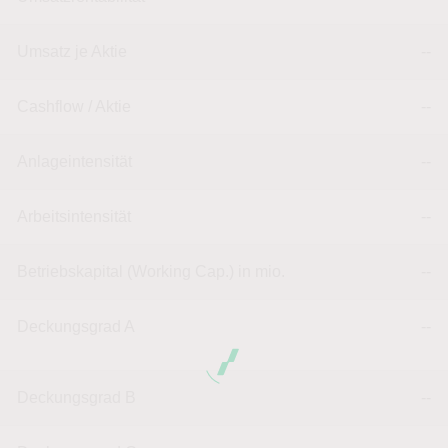
Umsatz je Aktie
--
Cashflow / Aktie
--
Anlageintensität
--
Arbeitsintensität
--
Betriebskapital (Working Cap.) in mio.
--
Deckungsgrad A
--
Deckungsgrad B
--