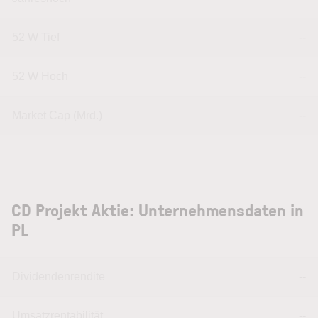
52 W Tief
--
52 W Hoch
--
Market Cap (Mrd.)
--
CD Projekt Aktie: Unternehmensdaten in
PL
Dividendenrendite
--
Umsatzrentabilität
--