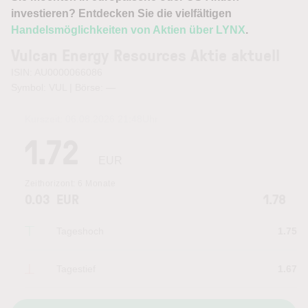
investieren? Entdecken Sie die vielfältigen
Handelsmöglichkeiten von Aktien über LYNX
.
Vulcan Energy Resources Aktie aktuell
ISIN: AU0000066086
Symbol: VUL | Börse:
—
Kurszeit:
06.08.2026 21:48
Uhr
1.72
EUR
Zeithorizont:
6 Monate
0.03
EUR
1.78
Tageshoch
1.75
Tagestief
1.67