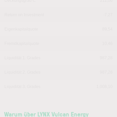
Deckungsgrad C
211,06
Return on Investment
-7,27
Eigenkapitalquote
89,54
Fremdkapitalquote
10,46
Liquidität 1. Grades
987,28
Liquidität 2. Grades
987,28
Liquidität 3. Grades
1.008,10
Warum über LYNX Vulcan Energy