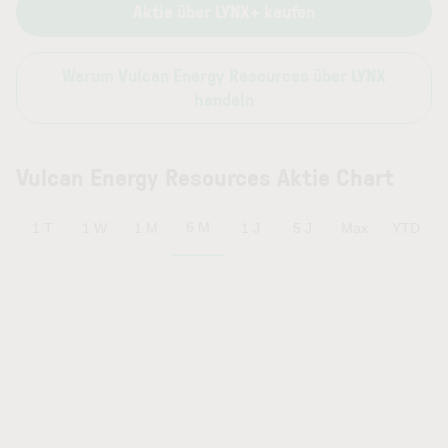
Aktie über LYNX+ kaufen
Warum Vulcan Energy Resources über LYNX
handeln
Vulcan Energy Resources Aktie Chart
6 M
1 T
1 W
1 M
1 J
5 J
Max
YTD