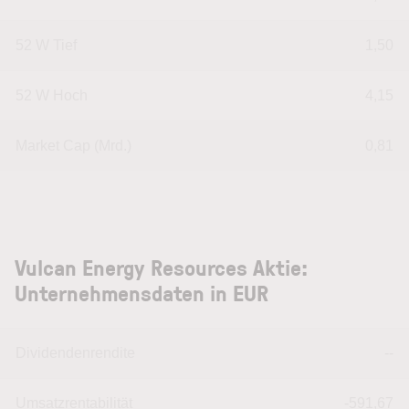
52 W Tief
1,50
52 W Hoch
4,15
Market Cap (Mrd.)
0,81
Vulcan Energy Resources Aktie:
Unternehmensdaten in EUR
Dividendenrendite
--
Umsatzrentabilität
-591,67