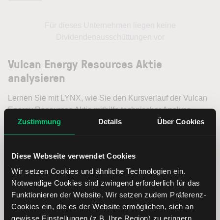
Für dieses Unternehmen liegen keine
Dividendenausschüttungen vor
Vulcan Energy Resources Aktie
analysieren
Lernen Sie mit LYNX, wie Sie den Kursverlauf der Vulcan
Energy Resources Aktie mithilfe technischer Analyse
Zustimmung
Details
Über Cookies
besser einordnen, relevante Fundamentaldaten
interpretieren und frühzeitig potenzielle
Trendveränderungen erkennen. So können Sie fundierte
Diese Webseite verwendet Cookies
Handelsentscheidungen treffen. Jetzt den Bereich Trading
entdecken.
Wir setzen Cookies und ähnliche Technologien ein.
Notwendige Cookies sind zwingend erforderlich für das
Trading
Funktionieren der Website. Wir setzen zudem Präferenz-
Cookies ein, die es der Website ermöglichen, sich an
gewisse Einstellungen (z.B. Ihre Region) zu erinnern.