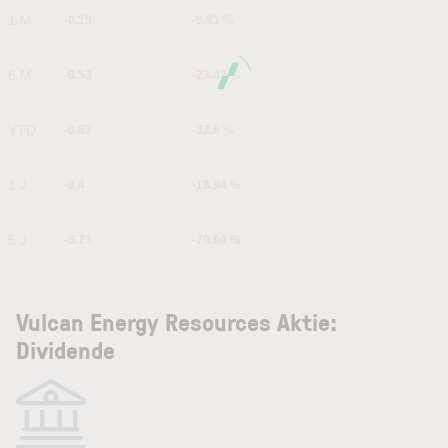
1 M
-0.19
-9.81 %
6 M
-0.53
-23.42 %
YTD
-0.83
-32.6 %
1 J
-0.4
-18.94 %
5 J
-6.73
-79.64 %
Vulcan Energy Resources Aktie:
Dividende