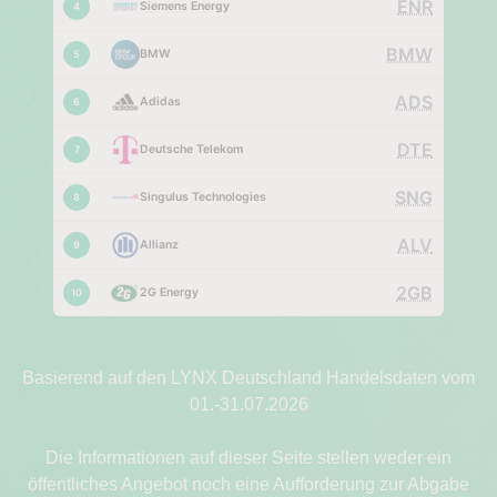
ENR
Siemens Energy
4
BMW
BMW
5
ADS
Adidas
6
DTE
Deutsche Telekom
7
SNG
Singulus Technologies
8
ALV
Allianz
9
2GB
2G Energy
10
Basierend auf den LYNX Deutschland Handelsdaten vom
01.-31.07.2026
Die Informationen auf dieser Seite stellen weder ein
öffentliches Angebot noch eine Aufforderung zur Abgabe