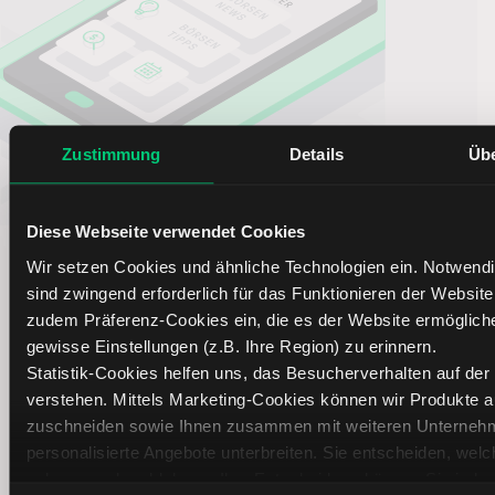
Zustimmung
Details
Üb
Diese Webseite verwendet Cookies
Newsletter auswählen
(erforderlich)
Wir setzen Cookies und ähnliche Technologien ein. Notwend
sind zwingend erforderlich für das Funktionieren der Website
Börsenblick (täglich)
zudem Präferenz-Cookies ein, die es der Website ermögliche
gewisse Einstellungen (z.B. Ihre Region) zu erinnern.
Wochenausblick (wöchentlich)
Statistik-Cookies helfen uns, das Besucherverhalten auf der
Optionsreport (mehrmals pro Woche)
verstehen. Mittels Marketing-Cookies können wir Produkte a
zuschneiden sowie Ihnen zusammen mit weiteren Unterneh
personalisierte Angebote unterbreiten. Sie entscheiden, wel
zulassen oder ablehnen. Ihre Entscheidung können Sie jederz