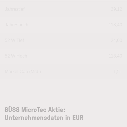
Jahrestief
39,12
Jahreshoch
118,40
52 W Tief
24,00
52 W Hoch
118,40
Market Cap (Mrd.)
1,51
SÜSS MicroTec Aktie:
Unternehmensdaten in EUR