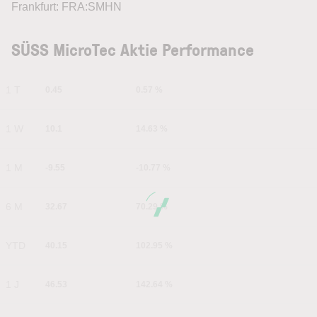
Frankfurt: FRA:SMHN
SÜSS MicroTec Aktie Performance
1 T
0.45
0.57 %
1 W
10.1
14.63 %
1 M
-9.55
-10.77 %
6 M
32.67
70.29 %
YTD
40.15
102.95 %
1 J
46.53
142.64 %