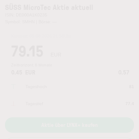
SÜSS MicroTec Aktie aktuell
ISIN: DE000A1K0235
Symbol: SMHN | Börse:
—
Kurszeit:
05.08.2026 21:58
Uhr
79.15
EUR
Zeithorizont:
6 Monate
0.45
EUR
0.57
Tageshoch
81
Tagestief
77.4
Aktie über LYNX+ kaufen