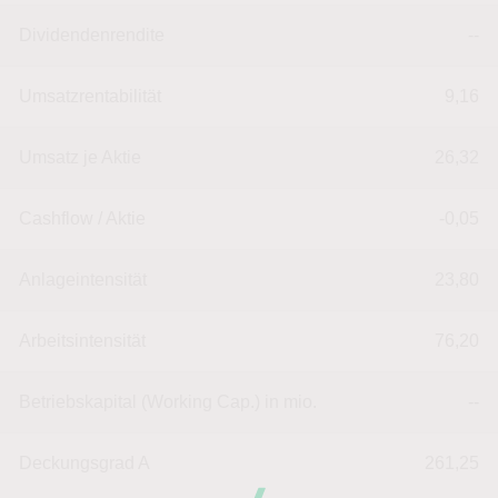
Dividendenrendite
--
Umsatzrentabilität
9,16
Umsatz je Aktie
26,32
Cashflow / Aktie
-0,05
Anlageintensität
23,80
Arbeitsintensität
76,20
Betriebskapital (Working Cap.) in mio.
--
Deckungsgrad A
261,25