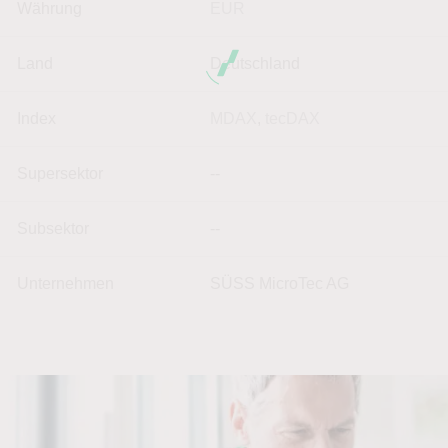
Währung
EUR
Land
Deutschland
Index
MDAX
,
tecDAX
Supersektor
--
Subsektor
--
Unternehmen
SÜSS MicroTec AG