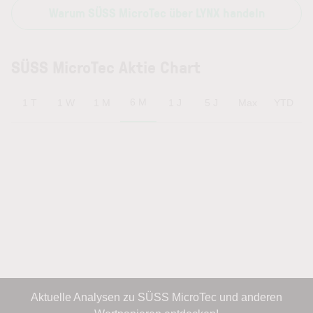
Warum SÜSS MicroTec über LYNX handeln
SÜSS MicroTec Aktie Chart
6 M
1 T
1 W
1 M
1 J
5 J
Max
YTD
Aktuelle Analysen zu SÜSS MicroTec und anderen