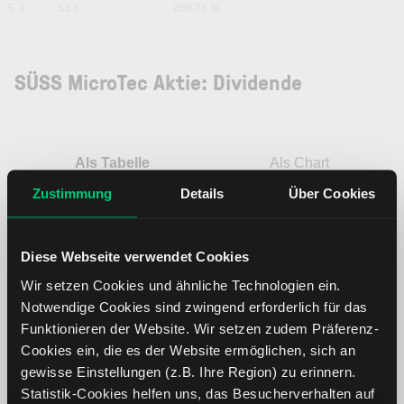
5 J
53.6
209.78 %
SÜSS MicroTec Aktie: Dividende
Als Tabelle
Als Chart
Zustimmung
Details
Über Cookies
Jahr
Dividende
Währung
Rendite
Diese Webseite verwendet Cookies
Wir setzen Cookies und ähnliche Technologien ein.
2025
0.30
EUR
0.77
Notwendige Cookies sind zwingend erforderlich für das
Funktionieren der Website. Wir setzen zudem Präferenz-
2024
0.30
EUR
0.61
Cookies ein, die es der Website ermöglichen, sich an
gewisse Einstellungen (z.B. Ihre Region) zu erinnern.
2023
0.20
EUR
0.72
Statistik-Cookies helfen uns, das Besucherverhalten auf