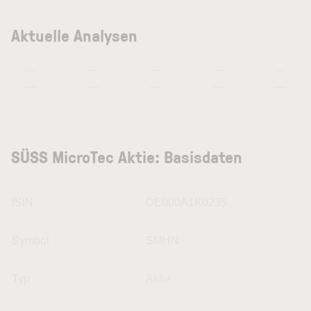
Aktuelle Analysen
—
—
—
—
—
—
—
—
—
—
SÜSS MicroTec Aktie: Basisdaten
ISIN
DE000A1K0235
Symbol
SMHN
Typ
Aktie