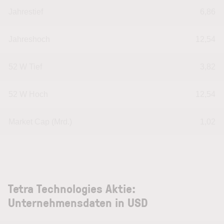
Jahrestief
6,86
Jahreshoch
12,54
52 W Tief
3,82
52 W Hoch
12,54
Market Cap (Mrd.)
1,02
Tetra Technologies Aktie:
Unternehmensdaten in USD