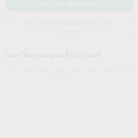
Aktie über LYNX+ kaufen
Warum Tetra Technologies über LYNX
handeln
Tetra Technologies Aktie Chart
6 M
1 T
1 W
1 M
1 J
5 J
Max
YTD