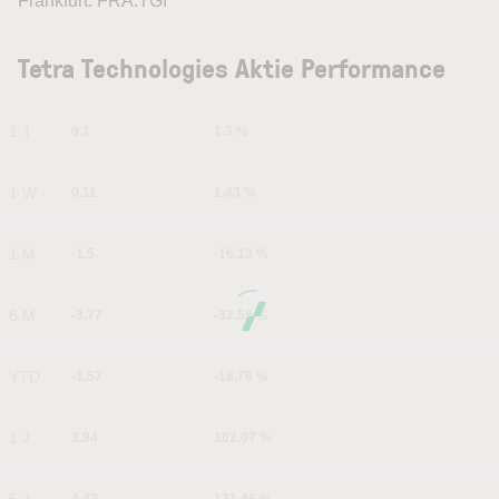
Frankfurt: FRA:TGI
Tetra Technologies Aktie Performance
1 T
0.1
1.3 %
1 W
0.11
1.43 %
1 M
-1.5
-16.13 %
6 M
-3.77
-32.58 %
YTD
-1.57
-16.76 %
1 J
3.94
102.07 %