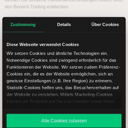
den Bereich Trading entdecken.
Trading
Zustimmung
Details
Über Cookies
Tetra Technologies Aktie: Ähnliche
Diese Webseite verwendet Cookies
Aktien
Wir setzen Cookies und ähnliche Technologien ein.
Notwendige Cookies sind zwingend erforderlich für das
Name
Kurs
Währung
Änderung in %
Funktionieren der Website. Wir setzen zudem Präferenz-
Cookies ein, die es der Website ermöglichen, sich an
GE Aerospace
USD
gewisse Einstellungen (z.B. Ihre Region) zu erinnern.
Statistik-Cookies helfen uns, das Besucherverhalten auf
der Website zu verstehen. Mittels Marketing-Cookies
Gogo
USD
können wir Produkte auf Sie zuschneiden sowie Ihnen
zusammen mit weiteren Unternehmen personalisierte
Haier Smart
EUR
Angebote unterbreiten. Sie entscheiden, welche Cookies
Home
Alle Cookies zulassen
Sie zulassen oder ablehnen. Ihre Entscheidung können