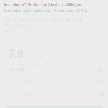
investieren? Entdecken Sie die vielfältigen
Handelsmöglichkeiten von Aktien über LYNX
.
Tetra Technologies Aktie aktuell
ISIN: US88162F1057
Symbol: TTI | Börse:
—
Kurszeit:
03.08.2026 22:04
Uhr
7.8
USD
Zeithorizont:
6 Monate
0.1
USD
1.3
Tageshoch
7.92
Tagestief
7.44