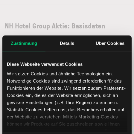
NH Hotel Group Aktie: Basisdaten
Zustimmung
Details
Über Cookies
ISIN
ES0161560018
Symbol
NHH
Diese Webseite verwendet Cookies
Wir setzen Cookies und ähnliche Technologien ein.
Typ
Aktie
Notwendige Cookies sind zwingend erforderlich für das
Funktionieren der Website. Wir setzen zudem Präferenz-
Währung
EUR
Cookies ein, die es der Website ermöglichen, sich an
gewisse Einstellungen (z.B. Ihre Region) zu erinnern.
Statistik-Cookies helfen uns, das Besucherverhalten auf
Land
Spanien
der Website zu verstehen. Mittels Marketing-Cookies
können wir Produkte auf Sie zuschneiden sowie Ihnen
Index
--
zusammen mit weiteren Unternehmen personalisierte