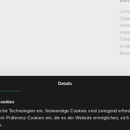
Lern
Data
eino
inter
Tren
fundi
Bere
Details
Dat
Cookies
Na
che Technologien ein. Notwendige Cookies sind zwingend erforde
em Präferenz-Cookies ein, die es der Website ermöglichen, sich
n.
Elr