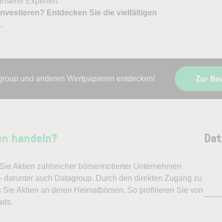
nserer Experten.
nvestieren? Entdecken Sie die vielfältigen
X
.
Zur Ne
group und anderen Wertpapieren entdecken!
en handeln?
Dat
ie Aktien zahlreicher börsennotierter Unternehmen
 – darunter auch Datagroup. Durch den direkten Zugang zu
 Sie Aktien an deren Heimatbörsen. So profitieren Sie von
ads.