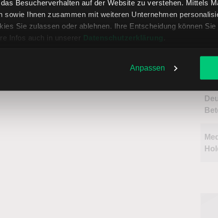
, das Besucherverhalten auf der Website zu verstehen. Mittels 
n sowie Ihnen zusammen mit weiteren Unternehmen personalisier
Fri
ies Sie zulassen oder ablehnen. Ihre Entscheidung können Sie 
Vor
re Infos auch in unserer
Datenschutzerklärung
.
Vod
Anpassen
Gr
Deu
Bet
Me
Hol