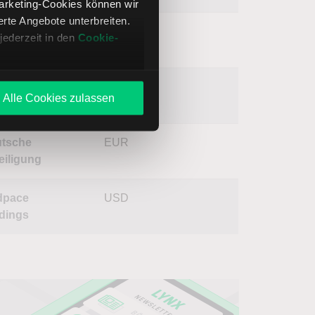
Marketing-Cookies können wir
te Angebote unterbreiten.
edrich
EUR
jederzeit in den
Cookie-
werk
afone
USD
Alle Cookies zulassen
oup ADR
tsche
EUR
eiligung
dpace
USD
dings