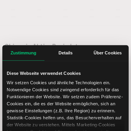
—
—
—
—
—
—
—
—
—
—
Chimerix Aktie: Basisdaten
Zustimmung
Details
Über Cookies
ISIN
US16934W1062
Diese Webseite verwendet Cookies
Symbol
CMRX
Wir setzen Cookies und ähnliche Technologien ein.
Notwendige Cookies sind zwingend erforderlich für das
Funktionieren der Website. Wir setzen zudem Präferenz-
Typ
Aktie
Cookies ein, die es der Website ermöglichen, sich an
gewisse Einstellungen (z.B. Ihre Region) zu erinnern.
Währung
USD
Statistik-Cookies helfen uns, das Besucherverhalten auf
der Website zu verstehen. Mittels Marketing-Cookies
Land
Vereinigte Staaten von Amerika