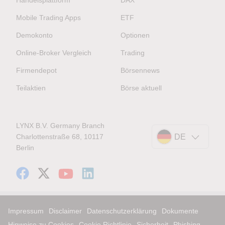
Handelsplattform
DAX
Mobile Trading Apps
ETF
Demokonto
Optionen
Online-Broker Vergleich
Trading
Firmendepot
Börsennews
Teilaktien
Börse aktuell
LYNX B.V. Germany Branch
Charlottenstraße 68, 10117
DE
Berlin
Impressum
Disclaimer
Datenschutzerklärung
Dokumente
Hinweise zu Cookies
Cookie Richtlinie
Sicherheit
Phishing