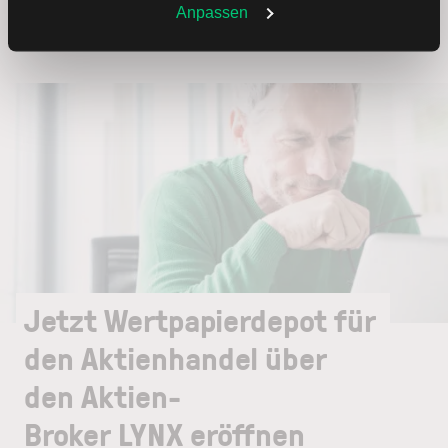
Weitere Infos auch in unserer
Datenschutzerklärung
.
Anpassen
Jetzt Wertpapierdepot für
den Aktienhandel über
den Aktien-
Broker LYNX eröffnen