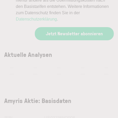
hierfür andere als die Übermittlungskosten nach
den Basistarifen entstehen. Weitere Informationen
zum Datenschutz finden Sie in der
Datenschutzerklärung
.
Jetzt Newsletter abonnieren
Aktuelle Analysen
—
—
—
—
—
—
—
—
—
—
Amyris Aktie: Basisdaten
ISIN
US03236M2008