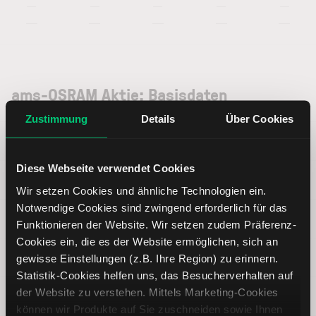
—
—
—
—
—
—
—
—
—
—
ams-OSRAM Aktie: Basisdaten
Zustimmung
Details
Über Cookies
ISIN
AT0000A18XM4
Diese Webseite verwendet Cookies
Symbol
AMS
Wir setzen Cookies und ähnliche Technologien ein.
Notwendige Cookies sind zwingend erforderlich für das
Typ
Aktie
Funktionieren der Website. Wir setzen zudem Präferenz-
Cookies ein, die es der Website ermöglichen, sich an
Währung
EUR
gewisse Einstellungen (z.B. Ihre Region) zu erinnern.
Statistik-Cookies helfen uns, das Besucherverhalten auf
der Website zu verstehen. Mittels Marketing-Cookies
Land
Österreich
können wir Produkte auf Sie zuschneiden sowie Ihnen