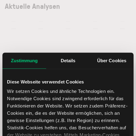
Aktuelle Analysen
—
—
—
—
—
—
—
—
—
—
Livechat Software Aktie: Basisdaten
Zustimmung
Details
Über Cookies
ISIN
PLLVTSF00010
Diese Webseite verwendet Cookies
Wir setzen Cookies und ähnliche Technologien ein.
Symbol
LVC
Notwendige Cookies sind zwingend erforderlich für das
Funktionieren der Website. Wir setzen zudem Präferenz-
Typ
Aktie
Cookies ein, die es der Website ermöglichen, sich an
gewisse Einstellungen (z.B. Ihre Region) zu erinnern.
Statistik-Cookies helfen uns, das Besucherverhalten auf
Währung
PLN
der Website zu verstehen. Mittels Marketing-Cookies