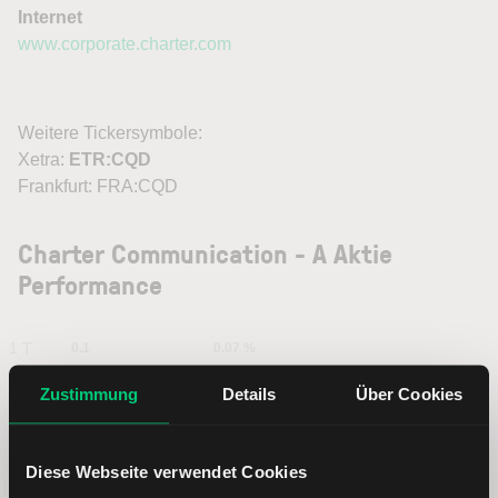
Internet
www.corporate.charter.com
Weitere Tickersymbole:
Xetra:
ETR:CQD
Frankfurt: FRA:CQD
Charter Communication - A Aktie
Performance
1 T
0.1
0.07 %
Zustimmung
Details
Über Cookies
1 W
7.97
5.49 %
1 M
Diese Webseite verwendet Cookies
15.97
11.64 %