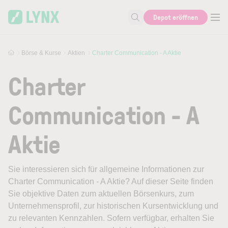
Skip to main content
Depot eröffnen
Suche nach Aktie, Autor...
Börse & Kurse
Aktien
Charter Communication - A Aktie
Charter
Communication - A
Aktie
Sie interessieren sich für allgemeine Informationen zur
Charter Communication - A Aktie? Auf dieser Seite finden
Sie objektive Daten zum aktuellen Börsenkurs, zum
Unternehmensprofil, zur historischen Kursentwicklung und
zu relevanten Kennzahlen. Sofern verfügbar, erhalten Sie