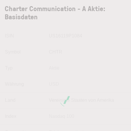
Charter Communication - A Aktie:
Basisdaten
ISIN
US16119P1084
Symbol
CHTR
Typ
Aktie
Währung
USD
Land
Vereinigte Staaten von Amerika
Index
Nasdaq 100