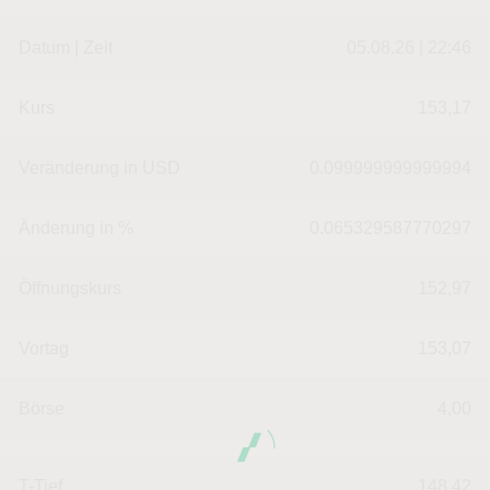
Datum | Zeit
05.08.26 | 22:46
Kurs
153,17
Veränderung in USD
0.099999999999994
Änderung in %
0.065329587770297
Öffnungskurs
152,97
Vortag
153,07
Börse
4,00
T-Tief
148,42