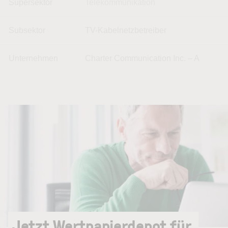
Supersektor
Telekommunikation
Subsektor
TV-Kabelnetzbetreiber
Unternehmen
Charter Communication Inc. – A
Jetzt Wertpapierdepot für