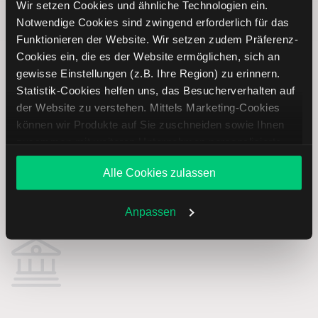
Wir setzen Cookies und ähnliche Technologien ein.
6 M
Notwendige Cookies sind zwingend erforderlich für das
-77.97
-33.73 %
Funktionieren der Website. Wir setzen zudem Präferenz-
Cookies ein, die es der Website ermöglichen, sich an
YTD
-55.58
-26.63 %
gewisse Einstellungen (z.B. Ihre Region) zu erinnern.
Statistik-Cookies helfen uns, das Besucherverhalten auf
1 J
-112.81
-42.41 %
der Website zu verstehen. Mittels Marketing-Cookies
können wir Produkte auf Sie zuschneiden sowie Ihnen
5 J
-616.74
-80.11 %
zusammen mit weiteren Unternehmen personalisierte
Angebote unterbreiten. Sie entscheiden, welche Cookies
Alle Cookies zulassen
Sie zulassen oder ablehnen. Ihre Entscheidung können
Charter Communication - A Aktie:
Sie jederzeit in den
Cookie-Einstellungen
ändern.
Weitere Infos auch in unserer
Datenschutzerklärung
.
Dividende
Anpassen