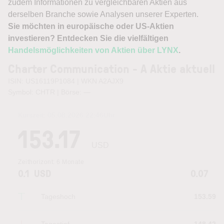
zudem Informationen zu vergleichbaren Aktien aus
derselben Branche sowie Analysen unserer Experten.
Sie möchten in europäische oder US-Aktien
investieren? Entdecken Sie die vielfältigen
Handelsmöglichkeiten von Aktien über LYNX
.
Charter Communication - A Aktie aktuell
ISIN: US16119P1084 | WKN A2AJX9
Symbol: CHTR | Börse:
—
Kurszeit:
05.08.2026 22:46
Uhr
153.17
USD
Zeithorizont:
6 Monate
0.1
USD
0.07
Tageshoch
153.59