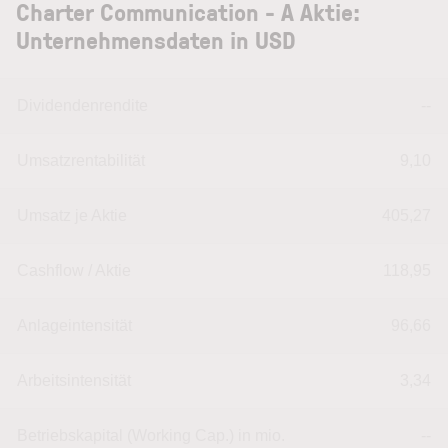
Charter Communication - A Aktie:
Unternehmensdaten in USD
Dividendenrendite
--
Umsatzrentabilität
9,10
Umsatz je Aktie
405,27
Cashflow / Aktie
118,95
Anlageintensität
96,66
Arbeitsintensität
3,34
Betriebskapital (Working Cap.) in mio.
--