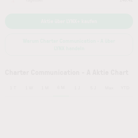
Tagestief
148.42
Aktie über LYNX+ kaufen
Warum Charter Communication - A über
LYNX handeln
Charter Communication - A Aktie Chart
6 M
1 T
1 W
1 M
1 J
5 J
Max
YTD