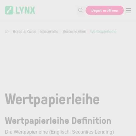
Skip to main content
Depot eröffnen
Suche nach Aktie, Autor...
Börse & Kurse
Börseninfo
Börsenlexikon
Wertpapierleihe
Wertpapierleihe
Wertpapierleihe Definition
Die
Wertpapierleihe
(Englisch: Securities Lending)