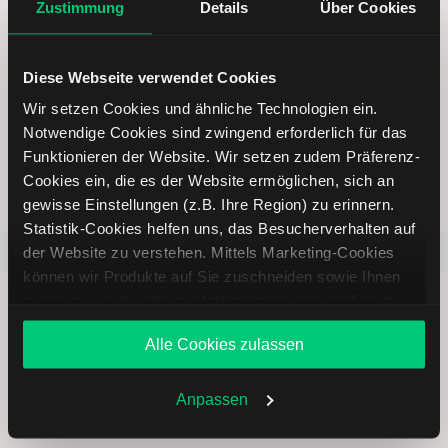
Online Broker LYNX
Zustimmung
Details
Über Cookies
Diese Webseite verwendet Cookies
Wir setzen Cookies und ähnliche Technologien ein.
Weltweites Handeln
Notwendige Cookies sind zwingend erforderlich für das
Funktionieren der Website. Wir setzen zudem Präferenz-
Cookies ein, die es der Website ermöglichen, sich an
gewisse Einstellungen (z.B. Ihre Region) zu erinnern.
Statistik-Cookies helfen uns, das Besucherverhalten auf
Beliebt
ETR:PLUN
Aktien im F
der Website zu verstehen. Mittels Marketing-Cookies
können wir Produkte auf Sie zuschneiden sowie Ihnen
zusammen mit weiteren Unternehmen personalisierte
Angebote unterbreiten. Sie entscheiden, welche Cookies
Alle Cookies zulassen
Sie zulassen oder ablehnen. Ihre Entscheidung können
Sie jederzeit in den
Cookie-Einstellungen
ändern.
Immer up to date – mit unseren
Weitere Infos auch in unserer
Datenschutzerklärung
.
Anpassen
Newslettern