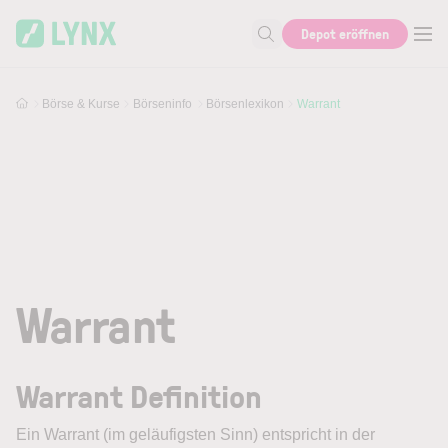
Skip to main content
Depot eröffnen
Suche nach Aktie, Autor...
Börse & Kurse
Börseninfo
Börsenlexikon
Warrant
Warrant
Warrant Definition
Ein
Warrant
(im geläufigsten Sinn) entspricht in der