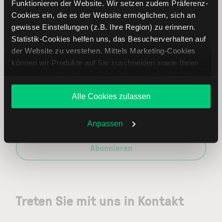
Funktionieren der Website. Wir setzen zudem Präferenz-
Cookies ein, die es der Website ermöglichen, sich an
gewisse Einstellungen (z.B. Ihre Region) zu erinnern.
Statistik-Cookies helfen uns, das Besucherverhalten auf
Immer up to date – mit unseren
der Website zu verstehen. Mittels Marketing-Cookies
Newslettern
können wir Produkte auf Sie zuschneiden sowie Ihnen
zusammen mit weiteren Unternehmen personalisierte
Angebote unterbreiten. Sie entscheiden, welche Cookies
Ihre E-Mail-Adresse
(erforderlich)
Alle Cookies zulassen
Sie zulassen oder ablehnen. Ihre Entscheidung können
Sie jederzeit in den
Cookie-Einstellungen
ändern.
Weitere Infos auch in unserer
Datenschutzerklärung
.
Anpassen
Abonnieren
Treten Sie mit uns in Kontakt