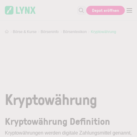
Skip to main content
Depot eröffnen
Suche nach Aktie, Autor...
Börse & Kurse
Börseninfo
Börsenlexikon
Kryptowährung
Kryptowährung
Kryptowährung Definition
Kryptowährungen
werden digitale Zahlungsmittel genannt,