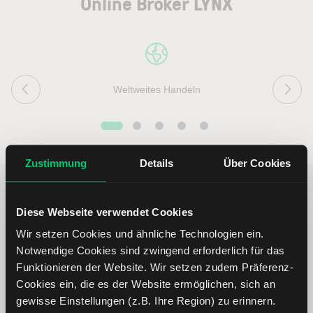
Online Broker LYNX
Weltweites Handeln
Zustimmung
Details
Über Cookies
Beliebt
ETR:PLUN
Aktien im F
Diese Webseite verwendet Cookies
Wir setzen Cookies und ähnliche Technologien ein.
Notwendige Cookies sind zwingend erforderlich für das
Funktionieren der Website. Wir setzen zudem Präferenz-
Immer up to date – mit unseren
Cookies ein, die es der Website ermöglichen, sich an
Newslettern
gewisse Einstellungen (z.B. Ihre Region) zu erinnern.