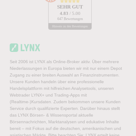
SEHR GUT
4.83
/ 5.00
647 Bewertungen
Hinweis zu den Bewertungen
Seit 2006 ist LYNX als Online-Broker aktiv. Über mehrere
Niederlassungen in Europa bieten wir mit nur einem Depot
Zugang zu einer breiten Auswahl an Finanzinstrumenten.
Unsere Kunden handeln über eine professionelle
Handelsplattform mit hilfreichen Analysetools, unseren
Webtrader LYNX+ und Trading-Apps mit
(Realtime-)Kursdaten. Zudem bekommen unsere Kunden
Service durch qualifizierte Experten. Darüber hinaus stellt
das LYNX Börsen- & Wissensportal aktuelle
Börsennachrichten, Marktanalysen und edukative Inhalte
bereit – mit Fokus auf die deutschen, amerikanischen und
asiatischen Märkte. Bitte beachten Sie: LYNX erteilt keine