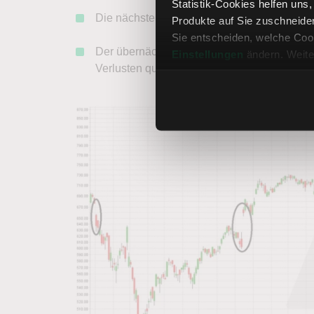
Statistik-Cookies helfen uns
Die nächsten Zahlen brachten wiederum +1
Produkte auf Sie zuschneide
Sie entscheiden, welche Cook
Der übernächste Quartalsbericht per Ende 
Einstellungen
ändern. Weite
Verlusten quittiert.