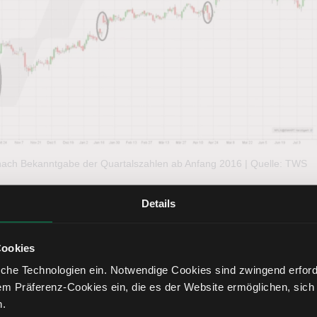
s nach Bekanntgabe der Quartalszahlen ab Anfang 2016 | Quelle: TWS
Details
Cookies
on
verzeichnete in der jüngeren Vergangenheit ebenfalls
ntlichung der Geschäftszahlen.
che Technologien ein. Notwendige Cookies sind zwingend erforde
em Präferenz-Cookies ein, die es der Website ermöglichen, sich
 zunächst -8 % und verzeichnete danach weitere Kursverluste
n.