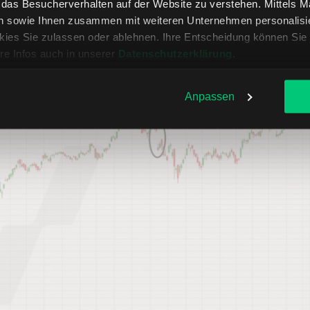
, das Besucherverhalten auf der Website zu verstehen. Mittels 
0 % Plus und weitere Folgegewinne.
n sowie Ihnen zusammen mit weiteren Unternehmen personalisier
ies Sie zulassen oder ablehnen. Ihre Entscheidung können Sie 
September wurde zunächst mit -5 % und dann mit weiteren
re Infos auch in unserer
Datenschutzerklärung
.
Anpassen