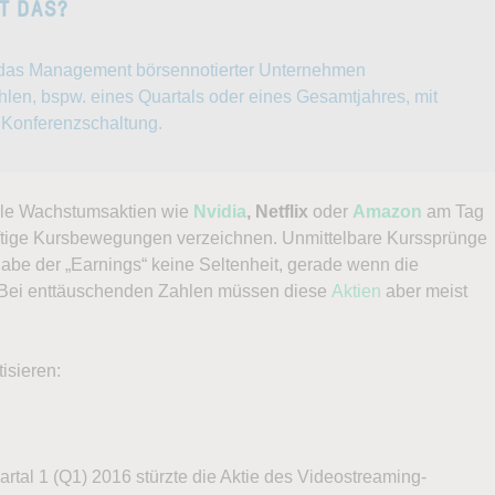
T DAS?
t das Management börsennotierter Unternehmen
en, bspw. eines Quartals oder eines Gesamtjahres, mit
r Konferenzschaltung.
ele Wachstumsaktien wie
Nvidia
, Netflix
oder
Amazon
am Tag
heftige Kursbewegungen verzeichnen. Unmittelbare Kurssprünge
be der „Earnings“ keine Seltenheit, gerade wenn die
. Bei enttäuschenden Zahlen müssen diese
Aktien
aber meist
isieren:
artal 1 (Q1) 2016 stürzte die Aktie des Videostreaming-