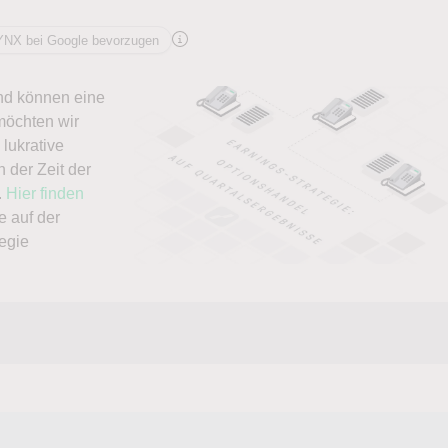
YNX bei Google bevorzugen
nd können eine
 möchten wir
lukrative
n der Zeit der
.
Hier finden
e auf der
egie