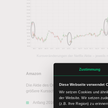
Kursveränderungen der Netflix Aktie – jeweil
Zustimmung
Amazon
Diese Webseite verwendet 
Die Aktie des Online-Shopping-Giganten
Amaz
größere Kursschwankungen rund um die Veröffe
Wir setzen Cookies und ähnli
der Website. Wir setzen zud
Anfang 2016 verlor Amazon nach den Zahlen
(z.B. Ihre Region) zu erinner