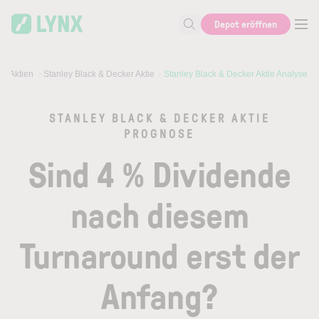
Skip to main content
Skip to search
Depot eröffnen
Suche nach Aktie, Autor...
Aktien
Stanley Black & Decker Aktie
Stanley Black & Decker Aktie Analyse
STANLEY BLACK & DECKER AKTIE
PROGNOSE
Sind 4 % Dividende
nach diesem
Turnaround erst der
Anfang?