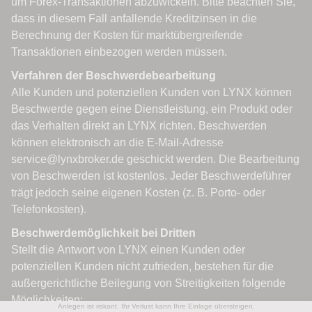
Anlegen ist riskant. Ihr Verlust kann Ihre Einlage übersteigen.