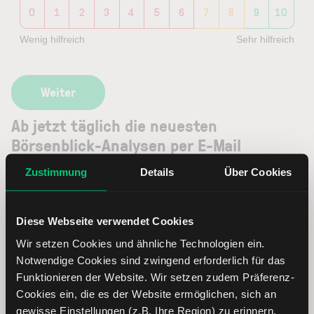
0
1
2
3
4
5
6
7
8
9
10
Wenig hilfreich
Sehr hilfreich
Ab jetzt täglich die neuesten
Börsenblick-Analysen per E-Mail
erhalten
Zustimmung
Details
Über Cookies
Ihre E-Mail-Adresse
Diese Webseite verwendet Cookies
Wir setzen Cookies und ähnliche Technologien ein.
Notwendige Cookies sind zwingend erforderlich für das
Jetzt Newsletter abonnieren
Funktionieren der Website. Wir setzen zudem Präferenz-
Cookies ein, die es der Website ermöglichen, sich an
Jetzt teilen:
gewisse Einstellungen (z.B. Ihre Region) zu erinnern.