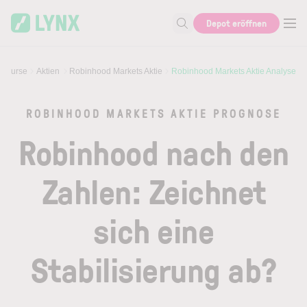
Skip to main content
Skip to search
Depot eröffnen
Suche nach Aktie, Autor...
& Kurse
Aktien
Robinhood Markets Aktie
Robinhood Markets Aktie Analyse
ROBINHOOD MARKETS AKTIE PROGNOSE
Robinhood nach den
Zahlen: Zeichnet
sich eine
Stabilisierung ab?