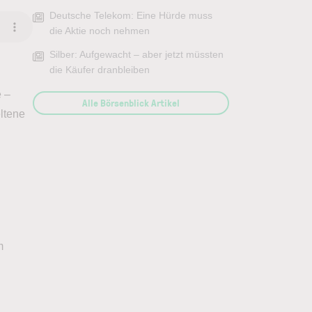
Deutsche Telekom: Eine Hürde muss
die Aktie noch nehmen
Silber: Aufgewacht – aber jetzt müssten
die Käufer dranbleiben
e –
Alle Börsenblick Artikel
eltene
m