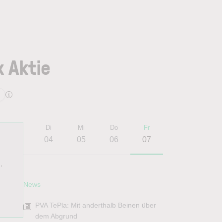
x Aktie
Mo
Di
Mi
Do
Fr
03
04
05
06
07
.
News
PVA TePla: Mit anderthalb Beinen über
dem Abgrund