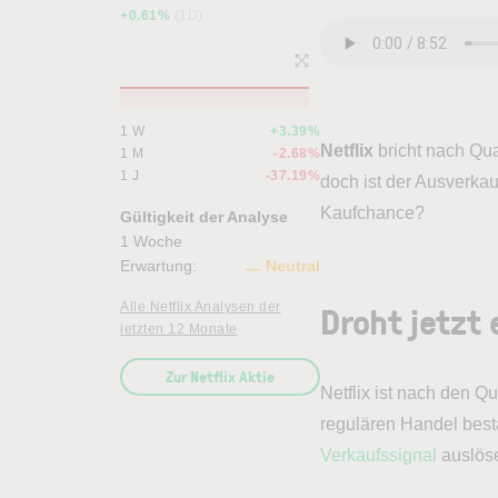
+0.61%
(1D)
1 W
+3.39%
Netflix
bricht nach Qu
1 M
-2.68%
1 J
-37.19%
doch ist der Ausverkauf 
Kaufchance?
Gültigkeit der Analyse
1 Woche
Erwartung:
Neutral
Droht jetzt
Alle Netflix Analysen der
letzten 12 Monate
Zur Netflix Aktie
Netflix ist nach den Q
regulären Handel bestä
Verkaufssignal
auslös