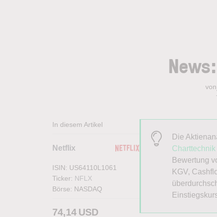
News: 
von
In diesem Artikel
Die Aktiena
Netflix
Charttechnik
Bewertung vo
ISIN: US64110L1061
KGV, Cashflo
Ticker:
NFLX
überdurchsch
Börse:
NASDAQ
Einstiegskur
74,14
USD