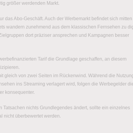
etig größer werdenden Markt.
 nur das Abo-Geschäft. Auch der Werbemarkt befindet sich mitten
s wandern zunehmend aus dem klassischen Fernsehen zu dig
h Zielgruppen dort präziser ansprechen und Kampagnen besser
 werbefinanzierten Tarif die Grundlage geschaffen, an diesem
izipieren.
it gleich von zwei Seiten im Rückenwind. Während die Nutzung
rnsehen ins Streaming verlagert wird, folgen die Werbegelder d
er konsequenter.
n Tatsachen nichts Grundlegendes ändert, sollte ein einzelnes
l nicht überbewertet werden.