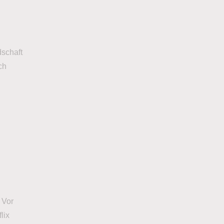
dschaft
ch
 Vor
lix