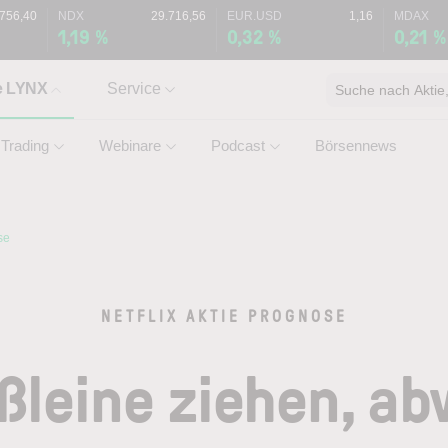
.756,40
NDX
29.716,56
EUR.USD
1,16
MDAX
1,19 %
0,32 %
0,21 %
e LYNX
Service
Suche nach Aktie, 
Trading
Webinare
Podcast
Börsennews
se
NETFLIX AKTIE PROGNOSE
ißleine ziehen, a