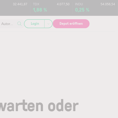
32.441,87
TDX
4.077,50
INDU
54.056,54
1,88 %
0,25 %
Login
Depot eröffnen
Autor...
bwarten oder