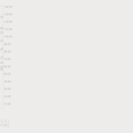
FLX |
: TWS