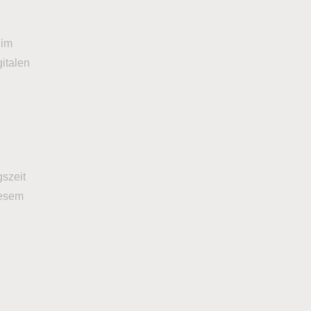
 im
italen
szeit
iesem