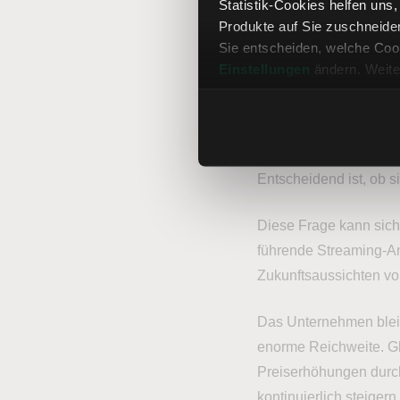
Statistik-Cookies helfen uns
Um das beurteilen zu 
Produkte auf Sie zuschneide
die langfristigen Aussi
Sie entscheiden, welche Cook
Einstellungen
ändern. Weite
Ein einzelnes Quartal 
Umsatz, Gewinn oder 
beeinflussen, sagen üb
aus.
Entscheidend ist, ob 
Diese Frage kann sich 
führende Streaming-A
Zukunftsaussichten von
Das Unternehmen bleib
enorme Reichweite. Gl
Preiserhöhungen durch
kontinuierlich steigern