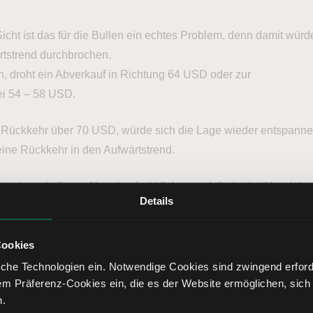
icht ist das für die Bullen ein echtes Problem, denn damit wür
rtstrend durchbrochen.
, droht ein Abverkauf in Richtung 64 USD oder zur
ei 54 – 58 USD.
 Rückkehr über 70 USD, würde sich die Lage wieder entspanne
eine Rückkehr in den Aufwärtstrend.
st aber, ob dieser Abverkauf wirklich gerechtfertigt ist. Handelt 
Details
heit oder nicht?
Cookies
ist viel wichtiger
che Technologien ein. Notwendige Cookies sind zwingend erforde
em Präferenz-Cookies ein, die es der Website ermöglichen, sich
n.