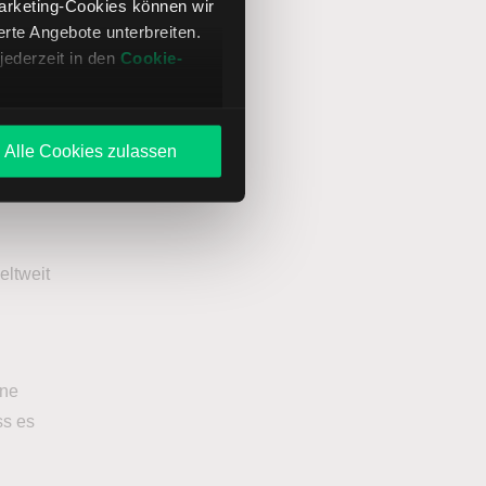
Marketing-Cookies können wir
sich
te Angebote unterbreiten.
jederzeit in den
Cookie-
en bei
tlich
Alle Cookies zulassen
enig
eltweit
ine
ss es