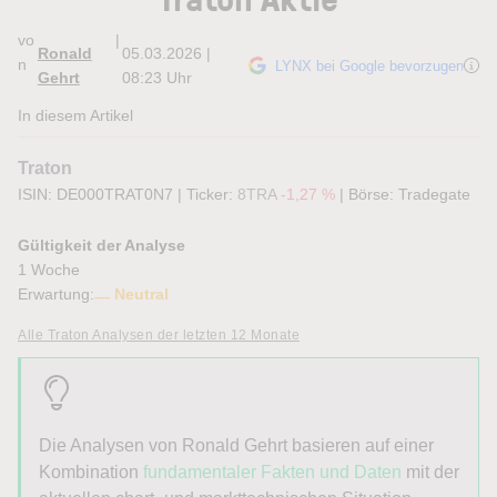
vo
|
Ronald
05.03.2026 |
n
LYNX bei Google bevorzugen
Gehrt
08:23 Uhr
In diesem Artikel
Traton
ISIN: DE000TRAT0N7
|
Ticker:
8TRA
-1,27 %
|
Börse:
Tradegate
Gültigkeit der Analyse
1 Woche
Erwartung:
Neutral
Alle Traton Analysen der letzten 12 Monate
Die Analysen von Ronald Gehrt basieren auf einer
Kombination
fundamentaler Fakten und Daten
mit der