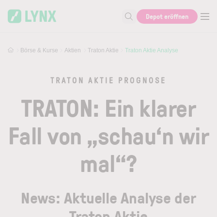
Skip to main content
Skip to search
Depot eröffnen
Suche nach Aktie, Autor...
Börse & Kurse
Aktien
Traton Aktie
Traton Aktie Analyse
TRATON AKTIE PROGNOSE
TRATON: Ein klarer
Fall von „schau‘n wir
mal“?
News: Aktuelle Analyse der
Traton Aktie