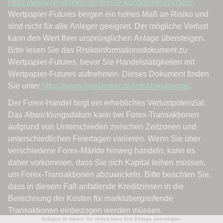
Anlegen ist riskant. Ihr Verlust kann Ihre Einlage übersteigen.