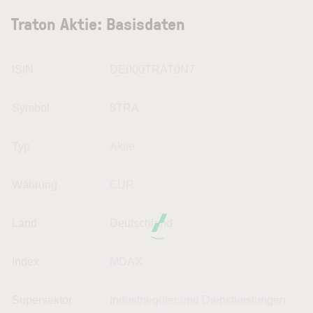
Traton Aktie: Basisdaten
ISIN
DE000TRAT0N7
Symbol
8TRA
Typ
Aktie
Währung
EUR
Land
Deutschland
Index
MDAX
Supersektor
Industriegüter und Dienstleistungen