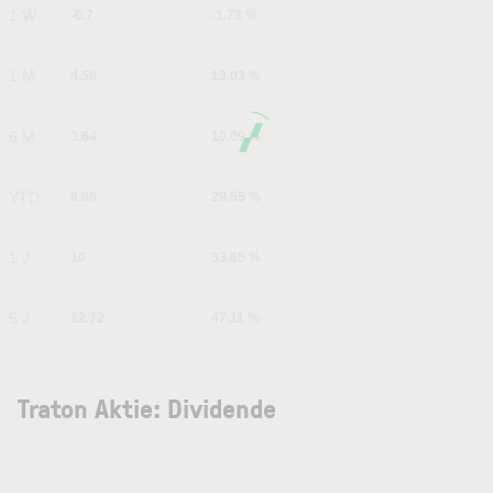
1 W
-0.7
-1.73 %
1 M
4.58
13.03 %
6 M
3.64
10.09 %
YTD
9.06
29.55 %
1 J
10
33.65 %
5 J
12.72
47.11 %
Traton Aktie: Dividende