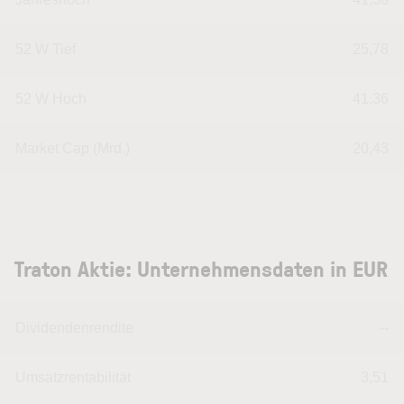
52 W Tief
25,78
52 W Hoch
41,36
Market Cap (Mrd.)
20,43
Traton Aktie: Unternehmensdaten in EUR
Dividendenrendite
--
Umsatzrentabilität
3,51