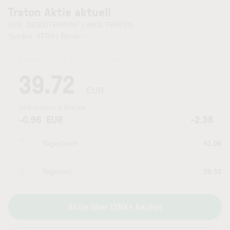
Traton Aktie aktuell
ISIN: DE000TRAT0N7 | WKN TRAT0N
Symbol: 8TRA | Börse:
—
Kurszeit:
05.08.2026 20:06
Uhr
39.72
EUR
Zeithorizont:
6 Monate
-0.96
EUR
-2.36
Tageshoch
41.08
Tagestief
39.52
Aktie über LYNX+ kaufen