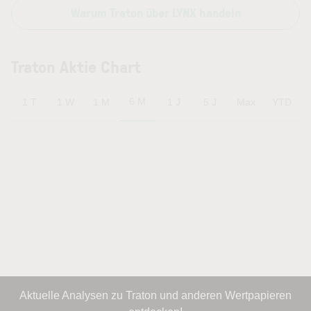
Warum Traton über LYNX handeln
Traton Aktie Chart
6 M
1 T
1 W
1 M
1 J
5 J
Max
YTD
Aktuelle Analysen zu Traton und anderen Wertpapieren