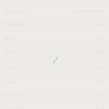
Änderung in %
-2.3598820058997
Öffnungskurs
40,96
Vortag
40,68
Börse
1,00
T-Tief
39,52
T-Hoch
41,08
Jahrestief
27,96
Jahreshoch
41,36