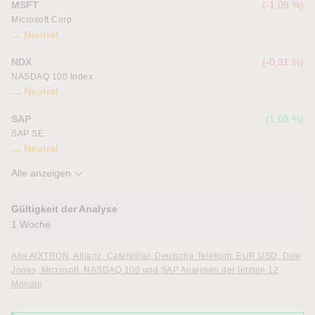
MSFT
-1,09 %
Microsoft Corp.
Neutral
NDX
-0,31 %
NASDAQ 100 Index
Neutral
SAP
1,05 %
SAP SE
Neutral
Alle anzeigen
DAX
-0,15 %
MDAX
0,11 %
SPX
0,13 %
SX5E
0,42 %
TDX
0,94 %
Gültigkeit der Analyse
1 Woche
Alle AIXTRON, Allianz, Caterpillar, Deutsche Telekom, EUR.USD, Dow
Jones, Microsoft, NASDAQ 100 und SAP Analysen der letzten 12
Monate