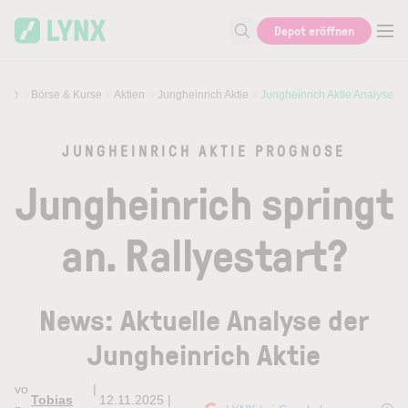
Skip to main content
Skip to search
Depot eröffnen
Suche nach Aktie, Autor...
Börse & Kurse
Aktien
Jungheinrich Aktie
Jungheinrich Aktie Analyse
JUNGHEINRICH AKTIE PROGNOSE
Jungheinrich springt
an. Rallyestart?
News: Aktuelle Analyse der
Jungheinrich Aktie
vo
|
Tobias
12.11.2025 |