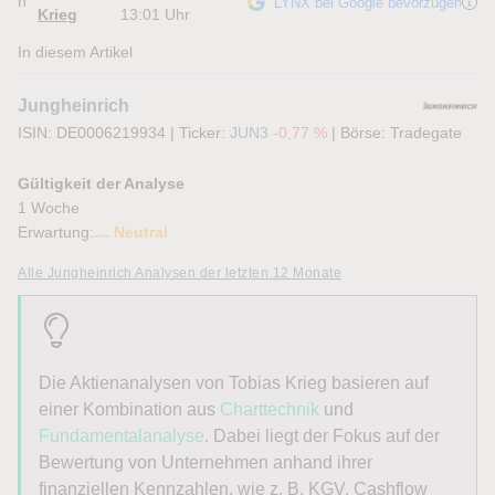
n
LYNX bei Google bevorzugen
Krieg
13:01 Uhr
In diesem Artikel
Jungheinrich
ISIN: DE0006219934
|
Ticker:
JUN3
-0,77 %
|
Börse:
Tradegate
Gültigkeit der Analyse
1 Woche
Erwartung:
Neutral
Alle Jungheinrich Analysen der letzten 12 Monate
Die Aktienanalysen von
Tobias
Krieg
basieren auf
einer Kombination aus
Charttechnik
und
Fundamentalanalyse
. Dabei liegt der Fokus auf der
Bewertung von Unternehmen anhand ihrer
finanziellen Kennzahlen, wie z. B. KGV, Cashflow