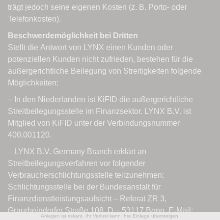
Anlegen ist riskant. Ihr Verlust kann Ihre Einlage übersteigen.