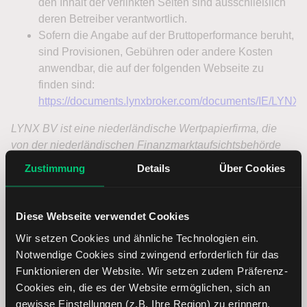
Zustimmung
Details
Über Cookies
Diese Webseite verwendet Cookies
Mehr als 13.000 Investoren & Trader folgen mir und
Wir setzen Cookies und ähnliche Technologien ein.
Notwendige Cookies sind zwingend erforderlich für das
meinen täglichen Ausführungen auf
Guidants
.
Funktionieren der Website. Wir setzen zudem Präferenz-
Cookies ein, die es der Website ermöglichen, sich an
Alle Märkte und Produkte aus einer Hand?
Mein
gewisse Einstellungen (z.B. Ihre Region) zu erinnern.