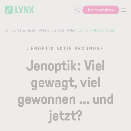
Skip to main content
Skip to search
Depot eröffnen
Suche nach Aktie, Autor...
Börse & Kurse
Aktien
Jenoptik Aktie
Jenoptik Aktie Analyse
JENOPTIK AKTIE PROGNOSE
Jenoptik: Viel
gewagt, viel
gewonnen … und
jetzt?