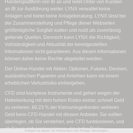
Anlegen ist riskant. Ihr Verlust kann Ihre Einlage übersteigen.