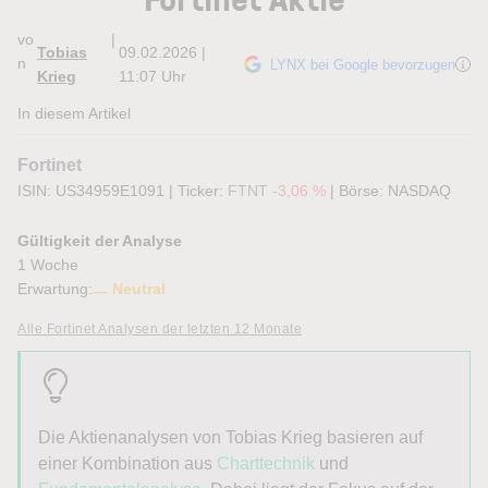
vo
|
Tobias
09.02.2026 |
n
LYNX bei Google bevorzugen
Krieg
11:07 Uhr
In diesem Artikel
Fortinet
ISIN: US34959E1091
|
Ticker:
FTNT
-3,06 %
|
Börse:
NASDAQ
Gültigkeit der Analyse
1 Woche
Erwartung:
Neutral
Alle Fortinet Analysen der letzten 12 Monate
Die Aktienanalysen von
Tobias
Krieg
basieren auf
einer Kombination aus
Charttechnik
und