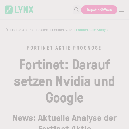
Skip to main content
Skip to search
Depot eröffnen
Suche nach Aktie, Autor...
Börse & Kurse
Aktien
Fortinet Aktie
Fortinet Aktie Analyse
FORTINET AKTIE PROGNOSE
Fortinet: Darauf
setzen Nvidia und
Google
News: Aktuelle Analyse der
Fortinet Aktie