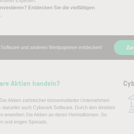
nserer Experten.
nvestieren? Entdecken Sie die vielfältigen
X
.
Zu
 Software und anderen Wertpapieren entdecken!
are Aktien handeln?
Cyb
ie Aktien zahlreicher börsennotierter Unternehmen
– darunter auch Cyberark Software. Durch den direkten
en erwerben Sie Aktien an deren Heimatbörsen. So
en und engen Spreads.