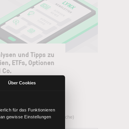
lysen und Tipps zu
ien, ETFs, Optionen
 Co.
Über Cookies
letter auswählen
(erforderlich)
Börsenblick (täglich)
Wochenausblick (wöchentlich)
rlich für das Funktionieren
 an gewisse Einstellungen
Optionsreport (mehrmals pro Woche)