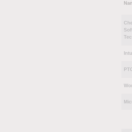
Na
Che
Sof
Tec
Intu
PT
Wo
Mic