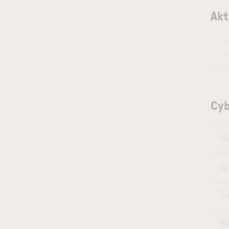
Akt
Cyb
IS
Sy
Ty
Wä