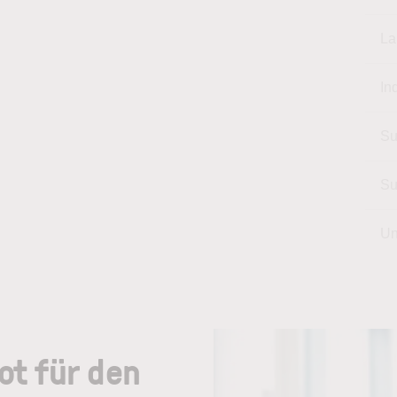
La
In
Su
Su
Un
ot für den