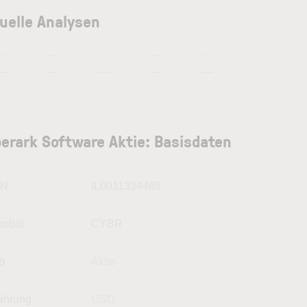
uelle Analysen
—
—
—
—
—
—
—
—
—
—
erark Software Aktie: Basisdaten
IN
IL0011334468
mbol
CYBR
p
Aktie
hrung
USD