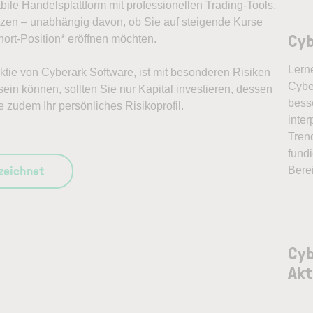
abile Handelsplattform mit professionellen Trading-Tools,
ützen – unabhängig davon, ob Sie auf steigende Kurse
Cyb
ort-Position* eröffnen möchten.
Lern
Aktie von Cyberark Software, ist mit besonderen Risiken
Cyber
ein können, sollten Sie nur Kapital investieren, dessen
bess
e zudem Ihr persönliches Risikoprofil.
inter
Tren
fundi
szeichnet
Bere
Cyb
Akt