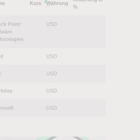
me
Kurs
Währung
%
ck Point
USD
tware
hnologies
it
USD
C
USD
rkday
USD
rosoft
USD