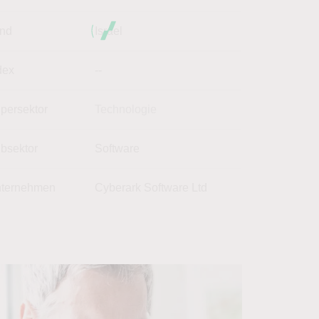
nd
Israel
dex
--
persektor
Technologie
bsektor
Software
ternehmen
Cyberark Software Ltd