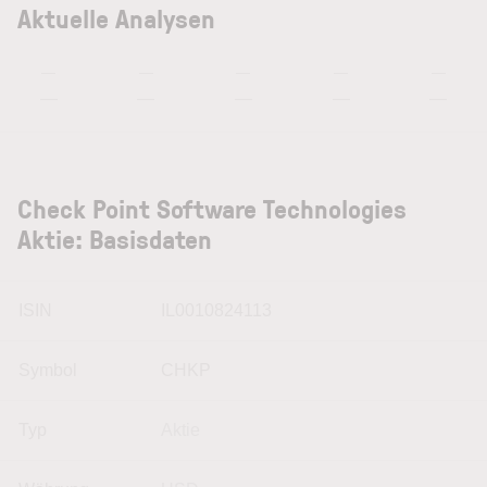
Aktuelle Analysen
—
—
—
—
—
—
—
—
—
—
Check Point Software Technologies
Aktie: Basisdaten
ISIN
IL0010824113
Symbol
CHKP
Typ
Aktie