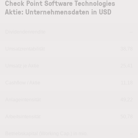
Check Point Software Technologies
Aktie: Unternehmensdaten in USD
Dividendenrendite
--
Umsatzrentabilität
38,78
Umsatz je Aktie
25,41
Cashflow / Aktie
11,18
Anlageintensität
49,22
Arbeitsintensität
50,78
Betriebskapital (Working Cap.) in mio.
--