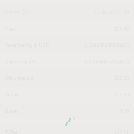
Datum | Zeit
06.08.26 | 22:00
Kurs
125,28
Veränderung in USD
-0.069999999999993
Änderung in %
-0.055843637814115
Öffnungskurs
123,60
Vortag
125,35
Börse
4,00
T-Tief
122,21