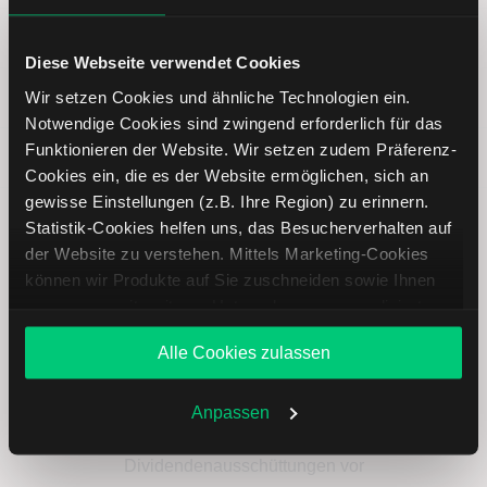
YTD
-60.28
-32.49 %
Diese Webseite verwendet Cookies
Wir setzen Cookies und ähnliche Technologien ein.
1 J
-62.93
-33.44 %
Notwendige Cookies sind zwingend erforderlich für das
Funktionieren der Website. Wir setzen zudem Präferenz-
5 J
0.82
0.66 %
Cookies ein, die es der Website ermöglichen, sich an
gewisse Einstellungen (z.B. Ihre Region) zu erinnern.
Statistik-Cookies helfen uns, das Besucherverhalten auf
Check Point Software Technologies
der Website zu verstehen. Mittels Marketing-Cookies
Aktie: Dividende
können wir Produkte auf Sie zuschneiden sowie Ihnen
zusammen mit weiteren Unternehmen personalisierte
Angebote unterbreiten. Sie entscheiden, welche Cookies
Alle Cookies zulassen
Sie zulassen oder ablehnen. Ihre Entscheidung können
Sie jederzeit in den
Cookie-Einstellungen
ändern.
Weitere Infos auch in unserer
Datenschutzerklärung
.
Anpassen
Für dieses Unternehmen liegen keine
Dividendenausschüttungen vor