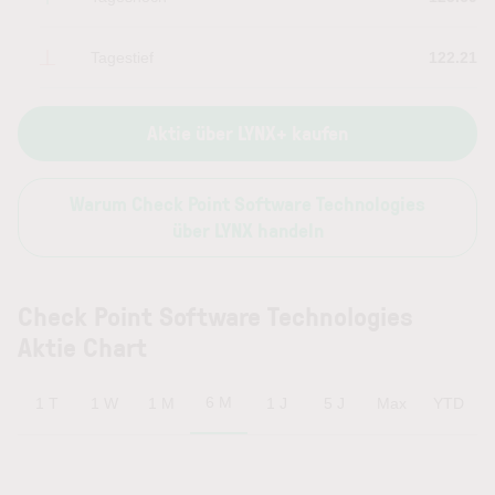
Tagestief
122.21
Aktie über LYNX+ kaufen
Warum Check Point Software Technologies
über LYNX handeln
Check Point Software Technologies
Aktie Chart
6 M
1 T
1 W
1 M
1 J
5 J
Max
YTD