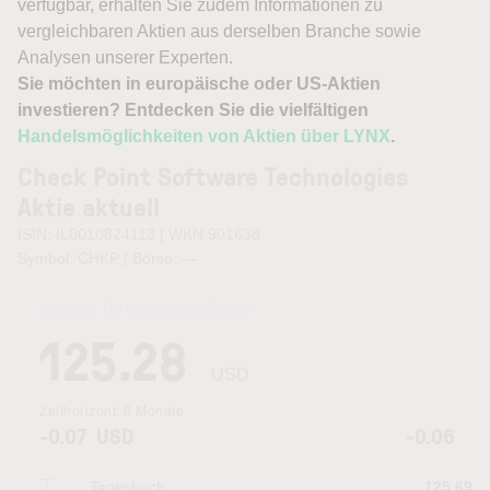
verfügbar, erhalten Sie zudem Informationen zu
vergleichbaren Aktien aus derselben Branche sowie
Analysen unserer Experten.
Sie möchten in europäische oder US-Aktien
investieren? Entdecken Sie die vielfältigen
Handelsmöglichkeiten von Aktien über LYNX
.
Check Point Software Technologies
Aktie aktuell
ISIN: IL0010824113 | WKN 901638
Symbol: CHKP | Börse:
—
Kurszeit:
06.08.2026 22:00
Uhr
125.28
USD
Zeithorizont:
6 Monate
-0.07
USD
-0.06
Tageshoch
125.69