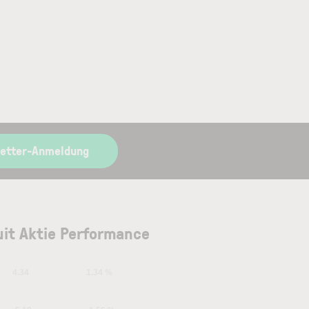
letter-Anmeldung
uit Aktie Performance
4.34
1.34 %