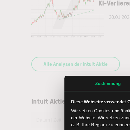
KI-Verliere
20.01.202
Alle Analysen der Intuit Aktie
Zustimmung
Intuit Aktienkurs
Diese Webseite verwendet 
Wir setzen Cookies und ähnli
der Website. Wir setzen zud
Datum | Zeit
06.08.26 | 23:
(z.B. Ihre Region) zu erinner