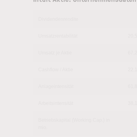
Dividendenrendite
Umsatzrentabilität
20,
Umsatz je Aktie
67,
Cashflow / Aktie
22,
Anlageintensität
61,
Arbeitsintensität
38,
Betriebskapital (Working Cap.) in
mio.