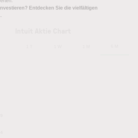
erten.
nvestieren? Entdecken Sie die vielfältigen
X
.
Intuit Aktie Chart
6 M
1 T
1 W
1 M
79
44