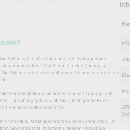
Int
25
Na
andeln?
PT
ie Aktien zahlreicher börsennotierter Unternehmen
Atl
 darunter auch Intuit. Durch den direkten Zugang zu
 Sie Aktien an deren Heimatbörsen. So profitieren Sie von
Ela
ads.
Mo
abile Handelsplattform mit professionellen Trading-Tools,
ützen – unabhängig davon, ob Sie auf steigende Kurse
AT
ort-Position* eröffnen möchten.
Sof
Aktie von Intuit, ist mit besonderen Risiken verbunden. Da
lten Sie nur Kapital investieren, dessen Verlust Sie