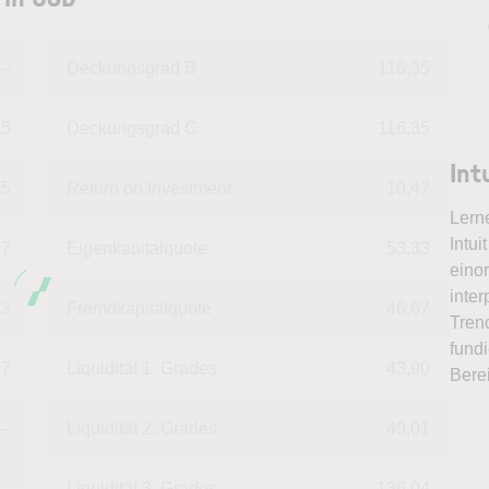
--
Deckungsgrad B
116,35
55
Deckungsgrad C
116,35
Int
25
Return on Investment
10,47
Lern
Intui
17
Eigenkapitalquote
53,33
eino
inter
83
Fremdkapitalquote
46,67
Tren
fundi
17
Liquidität 1. Grades
43,90
Bere
--
Liquidität 2. Grades
49,01
Liquidität 3. Grades
136,04