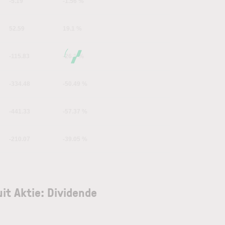
-5.19
-1.56 %
52.59
19.1 %
-115.83
-26.1 %
-334.48
-50.49 %
-441.33
-57.37 %
-210.07
-39.05 %
uit Aktie: Dividende