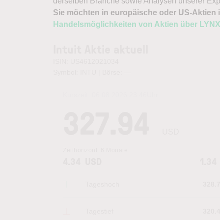
derselben Branche sowie Analysen unserer Exp
Sie möchten in europäische oder US-Aktien i
Handelsmöglichkeiten von Aktien über LYN
Intuit Aktie aktuell
ISIN: US4612021034
Symbol: INTU | Börse:
—
Kurszeit:
06.08.2026 23:46
Uhr
327.94
USD
Zeithorizont:
6 Monate
4.34
USD
1.34
Tageshoch
328.
Tagestief
320.