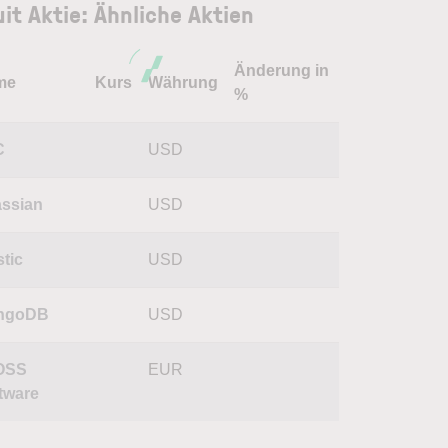
uit Aktie: Ähnliche Aktien
Änderung in
me
Kurs
Währung
%
C
USD
assian
USD
stic
USD
ngoDB
USD
OSS
EUR
tware