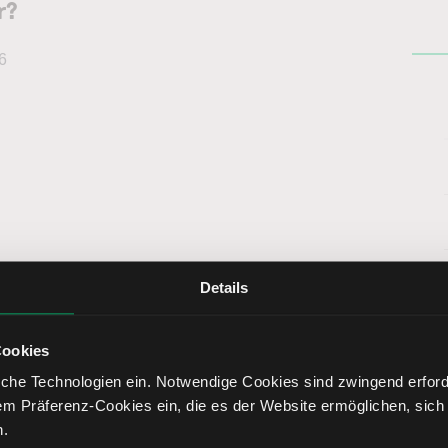
r?
6
Details
Cookies
che Technologien ein. Notwendige Cookies sind zwingend erforde
em Präferenz-Cookies ein, die es der Website ermöglichen, sich
46
T-Tief
320,44
n.