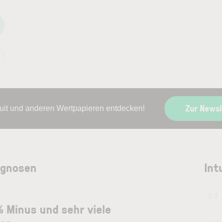
Zur News
tuit und anderen Wertpapieren entdecken!
ognosen
Int
1 T
 % Minus und sehr viele