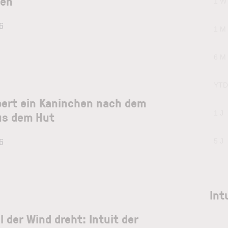
hen
1 W
6
1 M
6 M
YTD
bert ein Kaninchen nach dem
us dem Hut
1 J
5 J
6
Int
l der Wind dreht: Intuit der