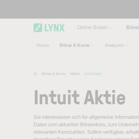
Skip to main content
Online Broker
Börs
Home
Börse & Kurse
Analysen
Börse & Kurse
Aktien
Intuit Aktie
Intuit Aktie
Sie interessieren sich für allgemeine Information
Daten zum aktuellen Börsenkurs, zum Unternehm
relevanten Kennzahlen. Sofern verfügbar, erhal