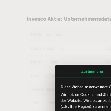
Invesco Aktie: Unternehmensdat
Dividendenrendite
Umsatzrentabilität
-1,
Umsatz je Aktie
14,
Zustimmung
Cashflow / Aktie
3,
Diese Webseite verwendet 
Anlageintensität
92,
Wir setzen Cookies und ähnli
der Website. Wir setzen zud
Arbeitsintensität
7,
(z.B. Ihre Region) zu erinner