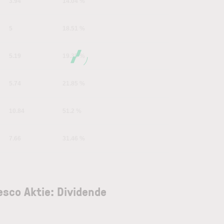
3.94
14.04 %
5
18.51 %
5.19
19.35 %
5.74
21.85 %
10.84
51.2 %
7.66
31.46 %
esco Aktie: Dividende