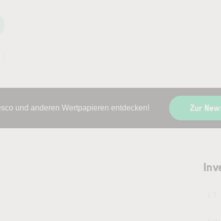
Zur New
esco und anderen Wertpapieren entdecken!
Inv
1 T