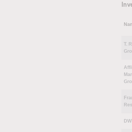
Inv
Na
T. 
Gr
Affi
Ma
Gr
Fra
Res
DW