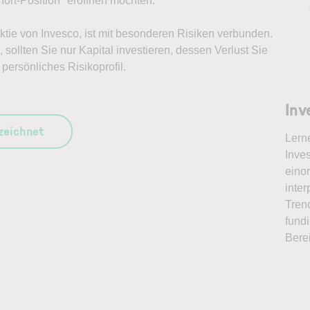
ort-Position* eröffnen möchten.
Aktie von Invesco, ist mit besonderen Risiken verbunden.
sollten Sie nur Kapital investieren, dessen Verlust Sie
persönliches Risikoprofil.
Inv
szeichnet
Lern
Inves
eino
inter
Tren
fundi
Bere