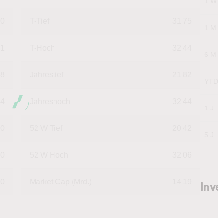
1 W
00
T-Tief
31,75
1 M
01
T-Hoch
32,44
6 M
98
Jahrestief
21,82
YTD
94
Jahreshoch
32,44
1 J
00
52 W Tief
20,42
5 J
00
52 W Hoch
32,06
00
Market Cap (Mrd.)
14,19
Inv