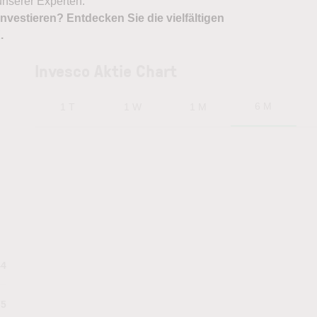
nserer Experten.
nvestieren? Entdecken Sie die vielfältigen
X
.
Invesco Aktie Chart
6 M
1 T
1 W
1 M
44
75