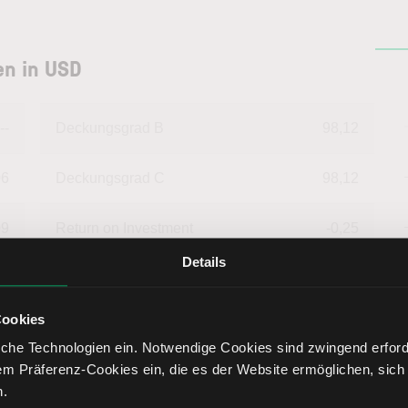
en in USD
--
Deckungsgrad B
98,12
06
Deckungsgrad C
98,12
09
Return on Investment
-0,25
Details
37
Eigenkapitalquote
48,00
Cookies
91
Fremdkapitalquote
52,00
che Technologien ein. Notwendige Cookies sind zwingend erforde
em Präferenz-Cookies ein, die es der Website ermöglichen, sich
09
Liquidität 1. Grades
43,32
n.