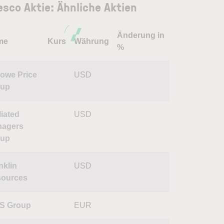
esco Aktie: Ähnliche Aktien
Änderung in
me
Kurs
Währung
%
Rowe Price
USD
oup
liated
USD
nagers
oup
nklin
USD
ources
S Group
EUR