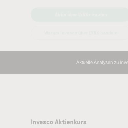
Aktie über LYNX+ kaufen
Warum Invesco über LYNX handeln
Aktuelle Analysen zu Inv
Invesco Aktienkurs