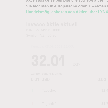
Aktien aus derselben Branche sowie Analysen u
Sie möchten in europäische oder US-Aktien i
Handelsmöglichkeiten von Aktien über LYN
Invesco Aktie aktuell
ISIN: BMG491BT1088
Symbol: IVZ | Börse:
—
Kurszeit:
05.08.2026 22:00
Uhr
32.01
USD
Zeithorizont:
6 Monate
0.01
USD
0.03
Tageshoch
32.
Tagestief
31.