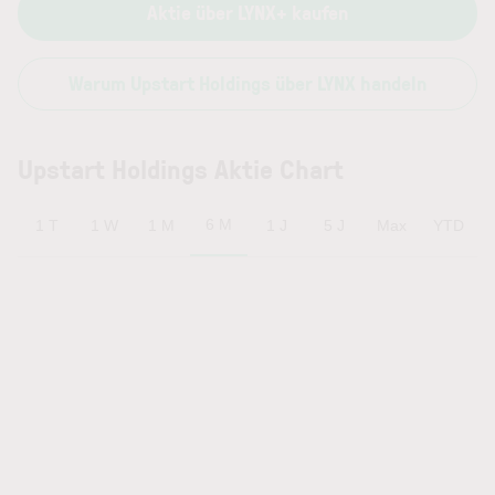
Aktie über LYNX+ kaufen
Warum Upstart Holdings über LYNX handeln
Upstart Holdings Aktie Chart
6 M
1 T
1 W
1 M
1 J
5 J
Max
YTD