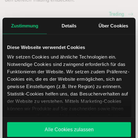
Trading
Zustimmung
Details
Über Cookies
Upstart Holdings Aktie: Ähnliche Aktien
Diese Webseite verwendet Cookies
Name
Kurs
Währung
Änderung in %
Wir setzen Cookies und ähnliche Technologien ein.
Notwendige Cookies sind zwingend erforderlich für das
Navient
USD
Funktionieren der Website. Wir setzen zudem Präferenz-
Cookies ein, die es der Website ermöglichen, sich an
gewisse Einstellungen (z.B. Ihre Region) zu erinnern.
Robinhood
USD
Statistik-Cookies helfen uns, das Besucherverhalten auf
Markets
der Website zu verstehen. Mittels Marketing-Cookies
können wir Produkte auf Sie zuschneiden sowie Ihnen
Credit
USD
zusammen mit weiteren Unternehmen personalisierte
Acceptance
Angebote unterbreiten. Sie entscheiden, welche Cookies
Alle Cookies zulassen
Sie zulassen oder ablehnen. Ihre Entscheidung können
Open Lending
USD