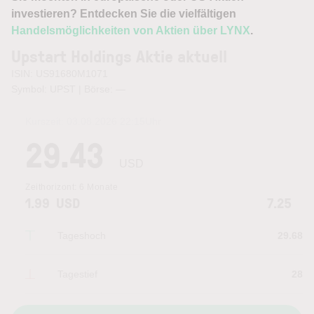
investieren? Entdecken Sie die vielfältigen
Handelsmöglichkeiten von Aktien über LYNX
.
Upstart Holdings Aktie aktuell
ISIN: US91680M1071
Symbol: UPST | Börse:
—
Kurszeit:
03.08.2026 22:15
Uhr
29.43
USD
Zeithorizont:
6 Monate
1.99
USD
7.25
Tageshoch
29.68
Tagestief
28