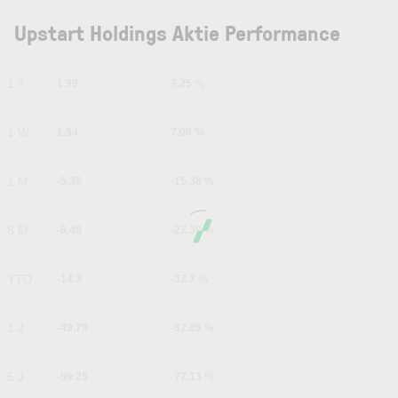
Upstart Holdings Aktie Performance
1 T
1.99
7.25 %
1 W
1.94
7.06 %
1 M
-5.35
-15.38 %
6 M
-8.49
-22.39 %
YTD
-14.3
-32.7 %
1 J
-49.79
-62.85 %
5 J
-99.25
-77.13 %