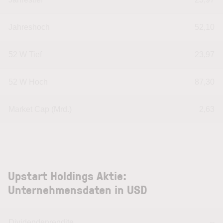
Jahreshoch
52,10
52 W Tief
23,97
52 W Hoch
87,30
Market Cap (Mrd.)
2,63
Upstart Holdings Aktie:
Unternehmensdaten in USD
Dividendenrendite
--