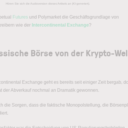
Hören Sie sich die Audioversion dieses Artikels an (KI-generiert).
petual
Futures
und Polymarket die Geschäftsgrundlage von
reibern wie der
Intercontinental Exchange
?
assische Börse von der Krypto-Wel
continental Exchange geht es bereits seit einiger Zeit bergab, d
at der Abverkauf nochmal an Dramatik gewonnen.
h die Sorgen, dass die faktische Monopolstellung, die Börsenp
iert.
ngsfaktor war die Entscheidung von US-Regulierungsbehörden