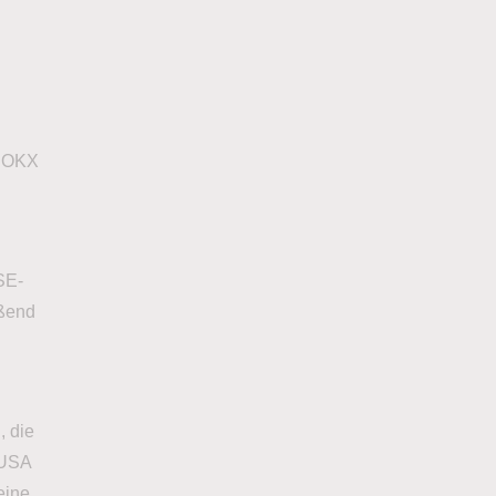
e OKX
n
SE-
eßend
, die
 USA
eine