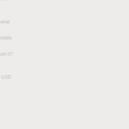
artal
nfalls
 um 37
10 USD