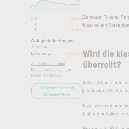
Zerstören Tokens, Per
1 W
-3.09%
1 M
+12.25%
klassischen Börsenbet
1 J
-19.47%
Gültigkeit der Analyse
1 Woche
Wird die kl
Erwartung:
Neutral
überrollt?
Alle Intercontinental
Exchange Analysen der
letzten 12 Monate
Mit dem Kurs der Inter
Zur Intercontinental
den letzten Wochen h
Exchange Aktie
Inzwischen mehren sic
bisher innehatten, erod
Ein zentraler Belastu