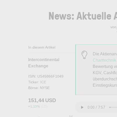
News: Aktuelle 
von
In diesem Artikel
Die Aktiena
Intercontinental
Charttechnik
Exchange
Bewertung vo
KGV, Cashflo
ISIN: US45866F1049
überdurchsch
Ticker:
ICE
Einstiegskur
Börse:
NYSE
151,44
USD
+1.13%
(1D)