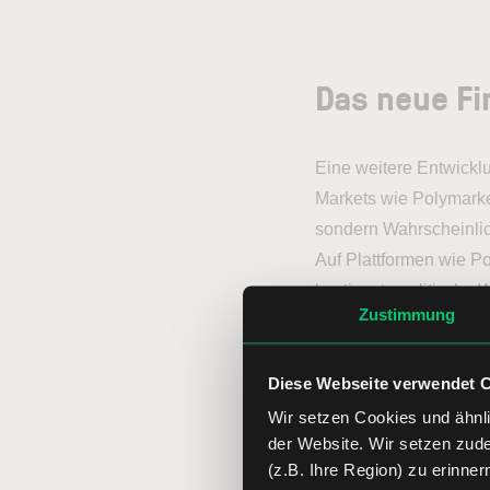
Das neue F
Eine weitere Entwicklu
Markets wie Polymarke
sondern Wahrscheinlic
Auf Plattformen wie P
bestimmte politische W
Zustimmung
wie sich bestimmte m
Jede dieser Entwicklu
Diese Webseite verwendet 
Konkurrenzdruck aus.
Wir setzen Cookies und ähnli
Denn machen wir uns n
der Website. Wir setzen zud
(z.B. Ihre Region) zu erinner
genutzt.