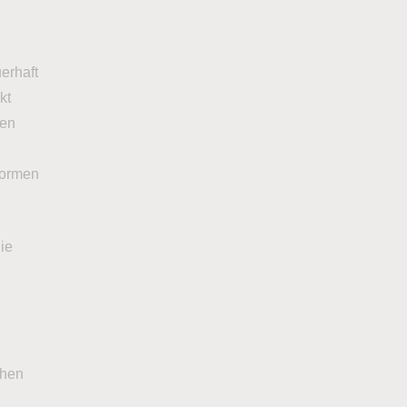
erhaft
kt
ten
enormen
die
chen