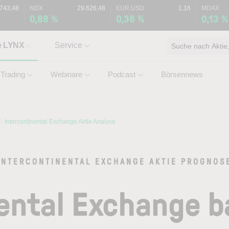
.743,48
NDX
29.626,48
EUR.USD
1,16
MDAX
0,88 %
0,36 %
0,13 %
e LYNX
Service
Suche nach Aktie, 
Trading
Webinare
Podcast
Börsennews
Intercontinental Exchange Aktie Analyse
INTERCONTINENTAL EXCHANGE AKTIE PROGNOS
ental Exchange b