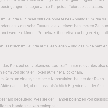
edingungen für sogenannte Perpetual Futures zuzulassen.
d im Grunde Futures-Kontrakte ohne festes Ablaufdatum, die dau
Anders als klassische Futures, die zu einem bestimmten Zeitpun
hnet werden, können Perpetuals theoretisch unbegrenzt gehal
en lässt sich im Grunde auf alles wetten – und das mit einem 
h das Konzept der „Tokenized Equities“ immer relevanter, also 
n Form von digitalen Token auf einer Blockchain.
im Kern um eine synthetische Konstruktion, bei der der Token
r Aktie nachbildet, ohne dass tatsächlich Eigentum an der Aktie
 deshalb bedeutend, weil sie den Handel potenziell von klassis
lierten Handelsplätzen entkoppelt.