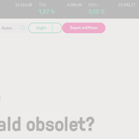
32.414,09
TDX
4.068,94
INDU
53.992,17
1,67 %
0,13 %
Login
Depot eröffnen
Autor...
E
ald obsolet?