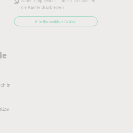
Silber: Aufgewacht – aber jetzt müssten
die Käufer dranbleiben
Alle Börsenblick Artikel
le
och in
lätze