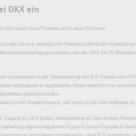
ei OKX ein
en sich durch neue Produkte auch neue Chancen.
xchange hat eine strategische Partnerschaft mit der Kryptobörs
Minderheitsbeteiligung erworben, bei der OKX mit 25 Milliarde
.
 der Kooperation ist die Tokenisierung von ICE-Futures und NY
iese Wertpapiere in digitalisierte Token überführt und anschli
 handelbar gemacht werden.
 dadurch ein Handelssystem, das rund um die Uhr verfügbar ist.
ICE Zugang zu OKX-Daten, insbesondere zu Spot-Krypto-Preisen
Entwicklung eigener regulierter Krypto-Futures-Produkte in den
Datenzugang ist strategisch bedeutsam, da er ICE ermöglicht, s