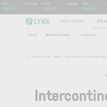
Skip to main content
Skip to search
DAX
26.307,10
SX5E
6.520,62
SPX
7
0,57 %
0,32 %
0,42 %
Online Broker
Börs
Home
Börse & Kurse
Analysen
Börse & Kurse
Aktien
Intercontinental Exchange Aktie
Intercontin