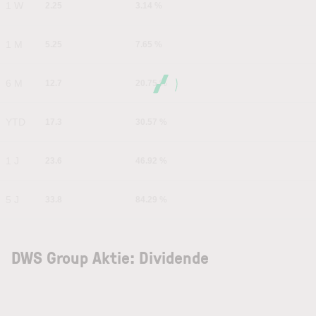
1 W
2.25
3.14 %
1 M
5.25
7.65 %
6 M
12.7
20.75 %
YTD
17.3
30.57 %
1 J
23.6
46.92 %
5 J
33.8
84.29 %
DWS Group Aktie: Dividende