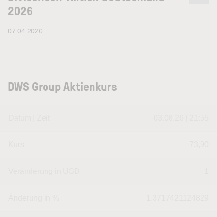
2026
07.04.2026
DWS Group Aktienkurs
Datum | Zeit
03.08.26 | 21:55
Kurs
73,90
Veränderung in USD
1
Änderung in %
1.3717421124829