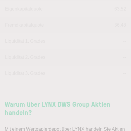
Eigenkapitalquote
63,52
Fremdkapitalquote
36,48
Liquidität 1. Grades
--
Liquidität 2. Grades
--
Liquidität 3. Grades
--
Warum über LYNX DWS Group Aktien
handeln?
Mit einem Wertpapierdepot über LYNX handeln Sie Aktien