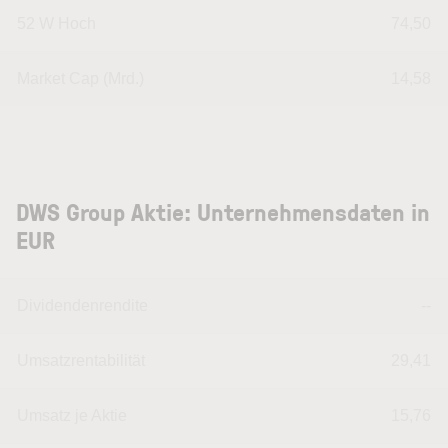
52 W Hoch
74,50
Market Cap (Mrd.)
14,58
DWS Group Aktie: Unternehmensdaten in
EUR
Dividendenrendite
--
Umsatzrentabilität
29,41
Umsatz je Aktie
15,76