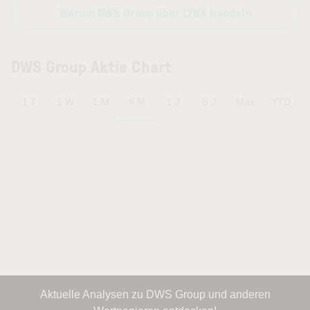
Warum DWS Group über LYNX handeln
DWS Group Aktie Chart
6 M
1 T
1 W
1 M
1 J
5 J
Max
YTD
Aktuelle Analysen zu DWS Group und anderen