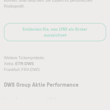
können. Bitte beachten Sie zudem Ihr persönliches
Risikoprofil.
Entdecken Sie, was LYNX als Broker
auszeichnet
Weitere Tickersymbole:
Xetra:
ETR:DWS
Frankfurt: FRA:DWS
DWS Group Aktie Performance
1 T
1
1.37 %