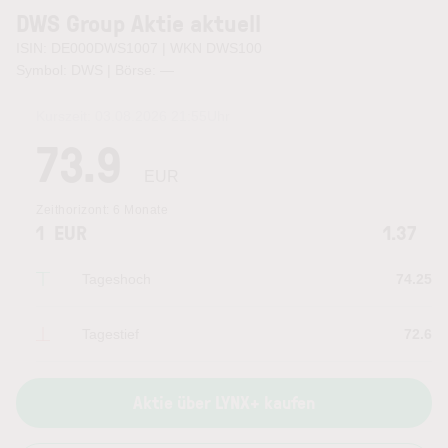
DWS Group Aktie aktuell
ISIN: DE000DWS1007 | WKN DWS100
Symbol: DWS | Börse:
—
Kurszeit:
03.08.2026 21:55
Uhr
73.9
EUR
Zeithorizont:
6 Monate
1
EUR
1.37
Tageshoch
74.25
Tagestief
72.6
Aktie über LYNX+ kaufen