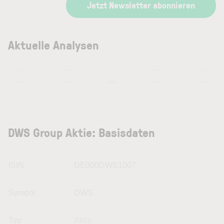
Jetzt Newsletter abonnieren
Aktuelle Analysen
—
—
—
—
—
—
—
—
—
—
DWS Group Aktie: Basisdaten
ISIN
DE000DWS1007
Symbol
DWS
Typ
Aktie