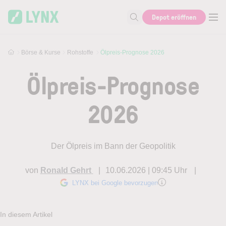
Skip to main content
Depot eröffnen
Suche nach Aktie, Autor...
Börse & Kurse
Rohstoffe
Ölpreis-Prognose 2026
Ölpreis-Prognose
2026
Der Ölpreis im Bann der Geopolitik
von
Ronald Gehrt
10.06.2026 | 09:45 Uhr
LYNX bei Google bevorzugen
In diesem Artikel