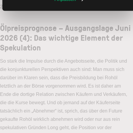
2026, weiter auf eine Lösung wartet.
Ölpreisprognose – Ausgangslage Juni
2026 (4): Das wichtige Element der
Spekulation
So stark die Impulse durch die Angebotsseite, die Politik und
die konjunkturellen Perspektiven auch sind: Man muss sich
darüber im Klaren sein, dass die Preisbildung bei Rohöl
letztlich an der Börse vorgenommen wird. Es ist daher am
Ende die dortige Relation zwischen Käufern und Verkäufern,
die die Kurse bewegt. Und ob jemand auf der Käuferseite
tatsächlich ein „Abnehmer“ ist, sprich, das über den Future
gekaufte Rohöl wirklich abnehmen wird oder nur aus rein
spekulativen Gründen Long geht, die Position vor der