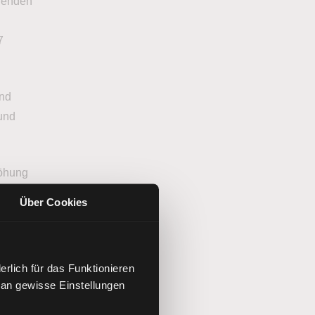
ehenden
7
und
 und
höhung
er der
Über Cookies
n
e etwa
rlich für das Funktionieren
 an gewisse Einstellungen