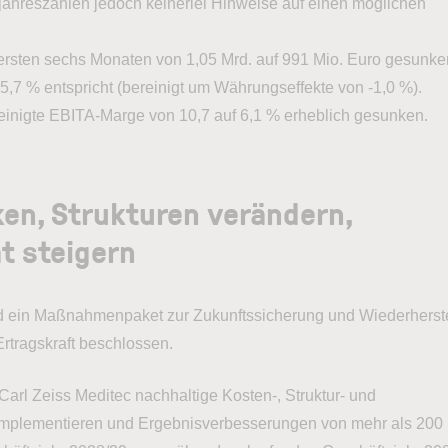
bjahreszahlen jedoch keinerlei Hinweise auf einen möglichen
 ersten sechs Monaten von 1,05 Mrd. auf 991 Mio. Euro gesunk
,7 % entspricht (bereinigt um Währungseffekte von -1,0 %).
ereinigte EBITA-Marge von 10,7 auf 6,1 % erheblich gesunken.
en, Strukturen verändern,
ät steigern
nd ein Maßnahmenpaket zur Zukunftssicherung und Wiederherst
tragskraft beschlossen.
arl Zeiss Meditec nachhaltige Kosten-, Struktur- und
mplementieren und Ergebnisverbesserungen von mehr als 200 