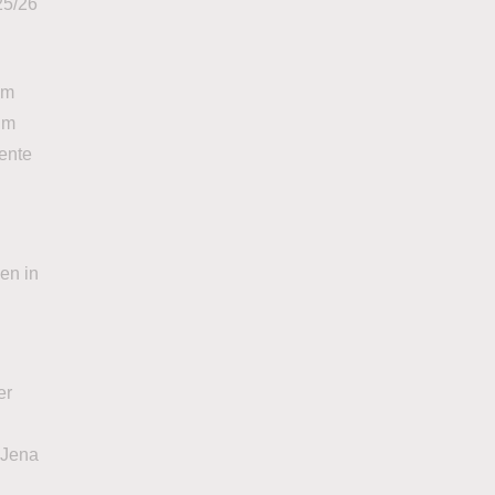
25/26
im
 im
iente
en in
er
 Jena