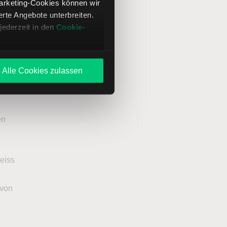
Marketing-Cookies können wir
te Angebote unterbreiten.
jederzeit in den
Cookie-
Mai bei
Alle Cookies zulassen
en
Zeiss
 von