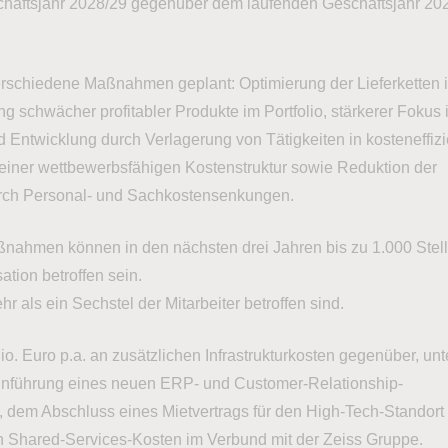
chäftsjahr 2028/29 gegenüber dem laufenden Geschäftsjahr 20
verschiedene Maßnahmen geplant: Optimierung der Lieferketten 
ng schwächer profitabler Produkte im Portfolio, stärkerer Fokus
 Entwicklung durch Verlagerung von Tätigkeiten in kosteneffiz
einer wettbewerbsfähigen Kostenstruktur sowie Reduktion der
rch Personal- und Sachkostensenkungen.
ahmen können in den nächsten drei Jahren bis zu 1.000 Stell
ation betroffen sein.
r als ein Sechstel der Mitarbeiter betroffen sind.
. Euro p.a. an zusätzlichen Infrastrukturkosten gegenüber, unt
Einführung eines neuen ERP- und Customer-Relationship-
dem Abschluss eines Mietvertrags für den High-Tech-Standort
 Shared-Services-Kosten im Verbund mit der Zeiss Gruppe.