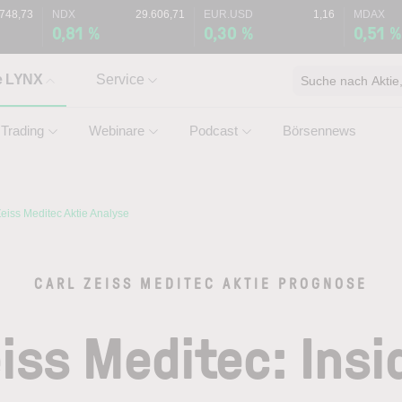
.748,73
NDX
29.606,71
EUR.USD
1,16
MDAX
0,81 %
0,30 %
0,51 
e LYNX
Service
Suche nach Aktie, 
Trading
Webinare
Podcast
Börsennews
Zeiss Meditec Aktie Analyse
CARL ZEISS MEDITEC AKTIE PROGNOSE
eiss Meditec: Insi