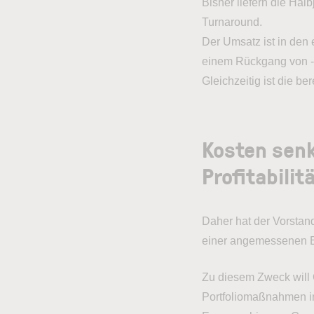
Bisher liefern die Hal
Turnaround.
Der Umsatz ist in den
einem Rückgang von -5
Gleichzeitig ist die b
Kosten senk
Profitabilit
Daher hat der Vorsta
einer angemessenen Er
Zu diesem Zweck will C
Portfoliomaßnahmen i