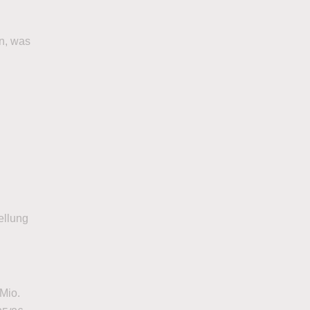
en, was
ellung
Mio.