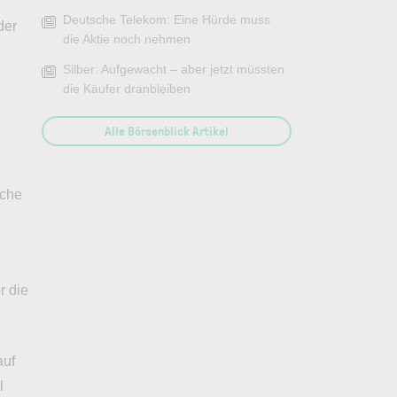
Deutsche Telekom: Eine Hürde muss
der
die Aktie noch nehmen
Silber: Aufgewacht – aber jetzt müssten
die Käufer dranbleiben
Alle Börsenblick Artikel
iche
r die
auf
l