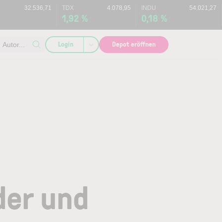
32.536,71
TDX
4.078,95
INDU
54.021,27
%
1,92 %
0,18 %
Login
Depot eröffnen
Autor...
der und