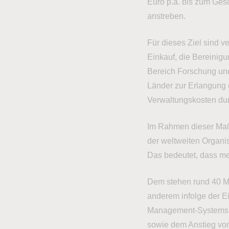
Euro p.a. bis zum Ges
anstreben.
Für dieses Ziel sind 
Einkauf, die Bereinigu
Bereich Forschung und
Länder zur Erlangung 
Verwaltungskosten du
Im Rahmen dieser Maßn
der weltweiten Organis
Das bedeutet, dass meh
Dem stehen rund 40 Mio
anderem infolge der 
Management-Systems, 
sowie dem Anstieg von