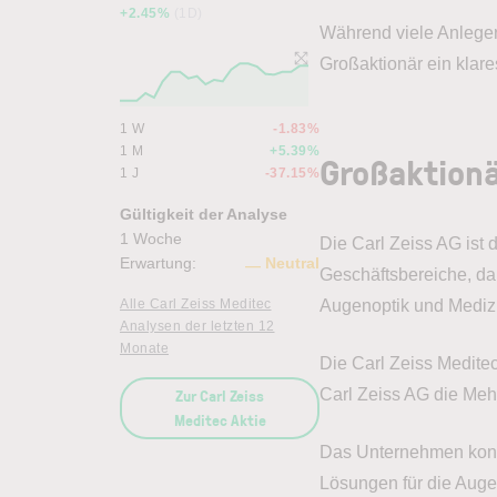
+2.45%
(1D)
Während viele Anleger
Großaktionär ein klare
1 W
-1.83%
1 M
+5.39%
Großaktionä
1 J
-37.15%
Gültigkeit der Analyse
1 Woche
Die Carl Zeiss AG ist 
Erwartung:
Neutral
Geschäftsbereiche, dar
Alle Carl Zeiss Meditec
Augenoptik und Medizin
Analysen der letzten 12
Monate
Die Carl Zeiss Meditec
Zur Carl Zeiss
Carl Zeiss AG die Mehr
Meditec Aktie
Das Unternehmen konze
Lösungen für die Auge