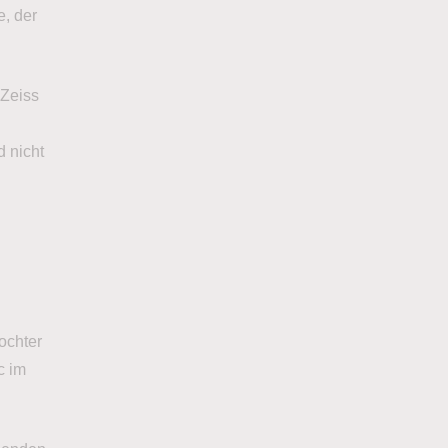
e, der
 Zeiss
d nicht
ochter
c im