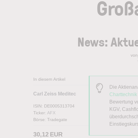
Groß
News: Aktue
von
In diesem Artikel
Die Aktiena
Carl Zeiss Meditec
Charttechnik
Bewertung vo
ISIN: DE0005313704
KGV, Cashflo
Ticker:
AFX
überdurchsch
Börse:
Tradegate
Einstiegskur
30,12
EUR