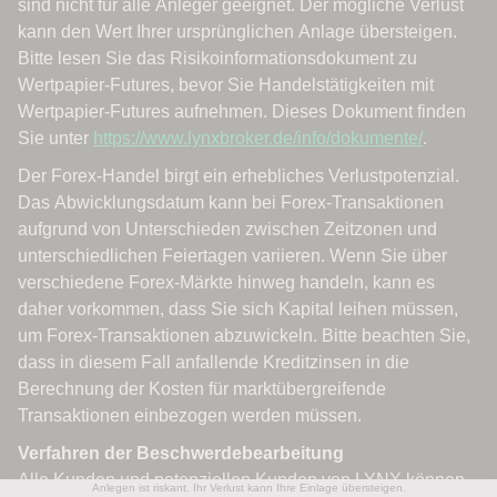
Anlegen ist riskant. Ihr Verlust kann Ihre Einlage übersteigen.