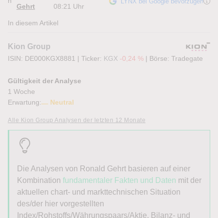
n
LYNX bei Google bevorzugen
Gehrt
08:21 Uhr
In diesem Artikel
Kion Group
ISIN: DE000KGX8881
|
Ticker:
KGX
-0,24 %
|
Börse:
Tradegate
Gültigkeit der Analyse
1 Woche
Erwartung:
Neutral
Alle Kion Group Analysen der letzten 12 Monate
Die Analysen von Ronald Gehrt basieren auf einer
Kombination
fundamentaler Fakten und Daten
mit der
aktuellen chart- und markttechnischen Situation
des/der hier vorgestellten
Index/Rohstoffs/Währungspaars/Aktie. Bilanz- und