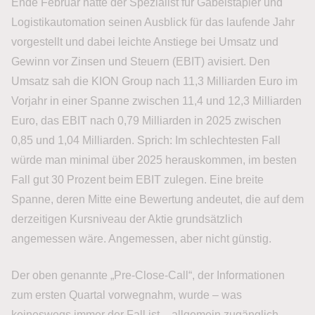
Ende Februar hatte der Spezialist für Gabelstapler und
Logistikautomation seinen Ausblick für das laufende Jahr
vorgestellt und dabei leichte Anstiege bei Umsatz und
Gewinn vor Zinsen und Steuern (EBIT) avisiert. Den
Umsatz sah die KION Group nach 11,3 Milliarden Euro im
Vorjahr in einer Spanne zwischen 11,4 und 12,3 Milliarden
Euro, das EBIT nach 0,79 Milliarden in 2025 zwischen
0,85 und 1,04 Milliarden. Sprich: Im schlechtesten Fall
würde man minimal über 2025 herauskommen, im besten
Fall gut 30 Prozent beim EBIT zulegen. Eine breite
Spanne, deren Mitte eine Bewertung andeutet, die auf dem
derzeitigen Kursniveau der Aktie grundsätzlich
angemessen wäre. Angemessen, aber nicht günstig.
Der oben genannte „Pre-Close-Call“, der Informationen
zum ersten Quartal vorwegnahm, wurde – was
keineswegs immer der Fall ist – allgemein zugänglich