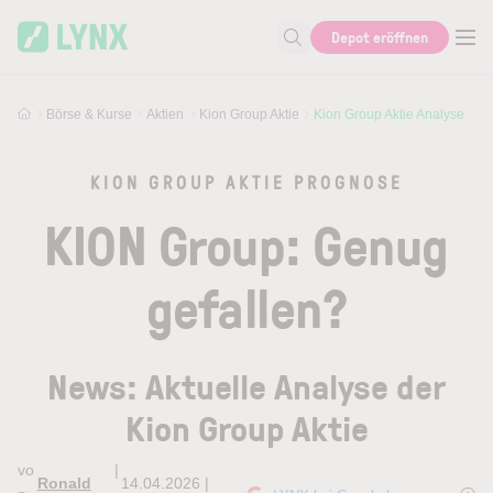
Skip to main content
Skip to search
Depot eröffnen
Suche nach Aktie, Autor...
Börse & Kurse
Aktien
Kion Group Aktie
Kion Group Aktie Analyse
KION GROUP AKTIE PROGNOSE
KION Group: Genug
gefallen?
News: Aktuelle Analyse der
Kion Group Aktie
vo
|
Ronald
14.04.2026 |